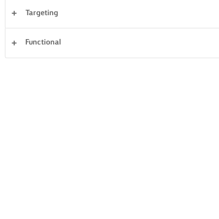
Targeting
Avondeten
Taarten en bakken
Pasta
Functional
Rijst
Groente
Vis en zeevruchten
Gebak
Sandwiches
Alles wissen
Desserts
56 Totaal aantal