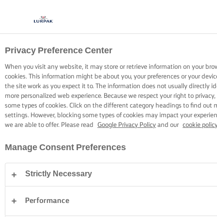
Privacy Preference Center
KOKEN MET LURPAK®
RECEPTEN
When you visit any website, it may store or retrieve information on your bro
cookies. This information might be about you, your preferences or your devi
the site work as you expect it to. The information does not usually directly id
more personalized web experience. Because we respect your right to privacy,
some types of cookies. Click on the different category headings to find out
settings. However, blocking some types of cookies may impact your experienc
we are able to offer. Please read
Google Privacy Policy
and our
cookie polic
Home
Recepten
Manage Consent Preferences
Strictly Necessary
TREK JE SCHORT AAN EN BEKIJK DE
RECEPTEN
Performance