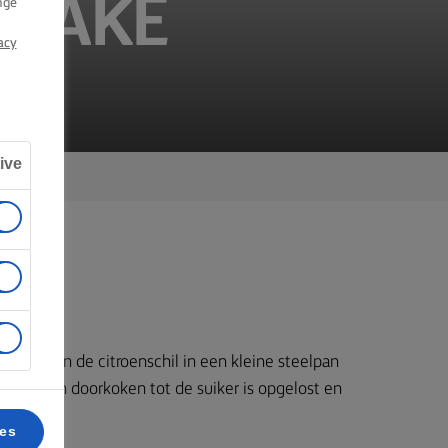
NCAKE
nge
acy
ive
lstokje en de citroenschil in een kleine steelpan
 minuten doorkoken tot de suiker is opgelost en
eeft.
ces