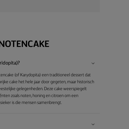
LNOTENCAKE
ridopita)?
tencake (of Karydopita) een traditioneel dessert dat
rijke cake het hele jaar door gegeten, maar historisch
feestelijke gelegenheden. Deze cake weerspiegelt
iënten zoals noten, honing en citroen om een
assieker is die mensen samenbrengt.