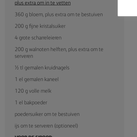
plus extra om in te vetten
360 g bloem, plus extra om te bestuiven
200 g fijne kristalsuiker
4 grote scharreleieren
200 g walnoten helften, plus extra om te
serveren
½ tl gemalen kruidnagels
1 el gemalen kaneel
120 g volle melk
1 el bakpoeder
poedersuiker om te bestuiven
ijs om te serveren (optioneel)