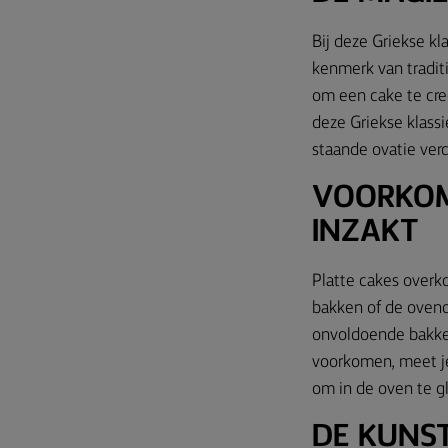
Bij deze Griekse kl
kenmerk van traditi
om een cake te creë
deze Griekse klassi
staande ovatie verd
VOORKOM
INZAKT
Platte cakes overk
bakken of de ovend
onvoldoende bakken
voorkomen, meet je
om in de oven te gl
DE KUNS