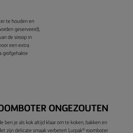
hter te houden en
worden geserveerd),
an de siroop in
 voor een extra
ra grofgehakte
ROOMBOTER ONGEZOUTEN
e ben je als kok altijd klaar om te koken, bakken en
et zijn delicate smaak verbetert Lurpak® roomboter