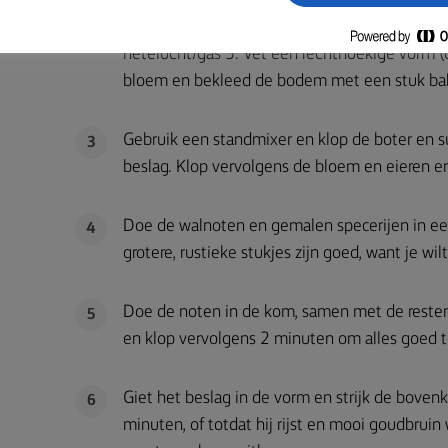
Zet het vuur uit en laat de siroop afkoelen.
2
hetelucht/gas 5. Vet een rechthoekige vorm 
bloem en bekleed de bodem met een stuk bak
Gebruik een standmixer en klop de boter en su
3
beslag. Klop vervolgens de bloem en eieren er
Doe de walnoten en gemalen specerijen in e
4
grotere, rustieke stukjes zijn goed, want je wil
Doe de noten in de kom, samen met de rester
5
en klop vervolgens 2 minuten om alles goed t
Giet het beslag in de vorm en strijk de boven
6
minuten, of totdat hij rijst en mooi goudbruin