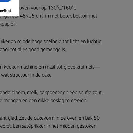
 Verwarm de oven voor op 180°C/160°C
(ongeveer 45×25 cm) in met boter, bestuif met
papier.
iker op middelhoge snelheid tot licht en luchtig
door tot alles goed gemengd is.
en keukenmachine en maal tot grove kruimels—
t wat structuur in de cake.
ende bloem, melk, bakpoeder en een snufje zout,
e mengen en een dikke beslag te creëren.
kant glad. Zet de cakevorm in de oven en bak 50
 wordt. Een satéprikker in het midden gestoken