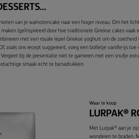
ESSERTS...
genieten van je walnotencake naar een hoger niveau. Om het lic
e maken (geïnspireerd door hoe traditionele Griekse cakes vaak 
ombineren met een royale lepel Griekse yoghurt om de zoetheid v
Of, zoals ons recept suggereert, voeg een bolletje vanille-ijs toe
Vergeet bij de presentatie niet te garneren met een snufje ext
otachtige smaak echt te benadrukken.
Waar te koop
LURPAK® 
Met Lurpak® aan je zijd
wonderen te braden. M