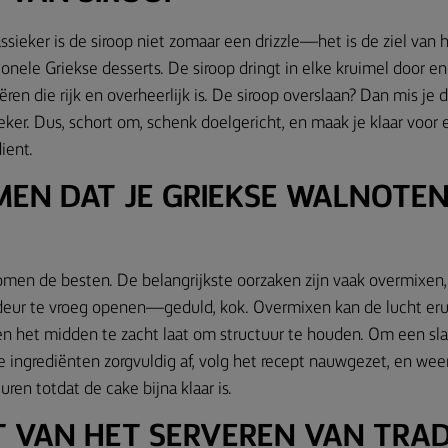
assieker is de siroop niet zomaar een drizzle—het is de ziel van 
onele Griekse desserts. De siroop dringt in elke kruimel door en
ren die rijk en overheerlijk is. De siroop overslaan? Dan mis je 
eker. Dus, schort om, schenk doelgericht, en maak je klaar voor
ient.
EN DAT JE GRIEKSE WALNOTE
omen de besten. De belangrijkste oorzaken zijn vaak overmixen
eur te vroeg openen—geduld, kok. Overmixen kan de lucht eruit 
 het midden te zacht laat om structuur te houden. Om een sl
 ingrediënten zorgvuldig af, volg het recept nauwgezet, en weer
uren totdat de cake bijna klaar is.
T VAN HET SERVEREN VAN TRAD