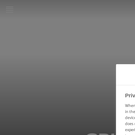
LURPAK®
STARTPAGINA
RECEPTEN
KOOKVAARDIGHEDEN,
TIPS & TRICKS
BAKVAARDIGHEDEN,
TIPS & TRICKS
Pri
When 
FEESTELIJKE
in th
GELEGENHEDEN
devic
does 
exper
PRODUCTEN