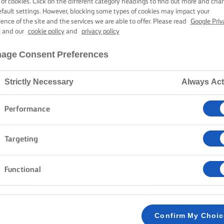
KSE WALNOTE
 of cookies. Click on the different category headings to find out more and cha
efault settings. However, blocking some types of cookies may impact your
ience of the site and the services we are able to offer. Please read
Google Priv
y
and our
cookie policy
and
privacy policy
40 min. voorbereidingstijd
1 uur kooktijd
age Consent Preferences
Strictly Necessary
Always Act
Home
Recepten
Griekse walnotencake
Performance
Targeting
METHODE
Functional
Maak eerst de siroop. Doe de suiker, het kanee
1
met het water en breng aan de kook. Laat 3–4
het mengsel een siroopachtige consistentie h
Confirm My Choi