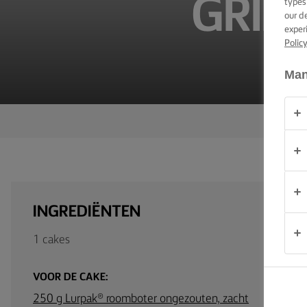
GRIE
types
our d
OVER
exper
ONS
Polic
Man
CONTACT
Nederland
INGREDIËNTEN
1 cakes
VOOR DE CAKE:
250 g Lurpak® roomboter ongezouten, zacht