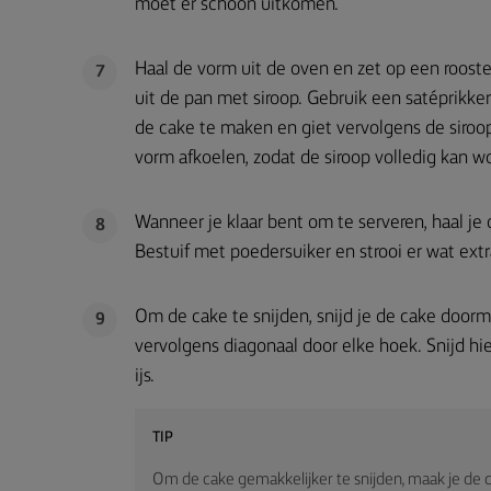
moet er schoon uitkomen.
Haal de vorm uit de oven en zet op een rooster
7
uit de pan met siroop. Gebruik een satéprikke
de cake te maken en giet vervolgens de siroop
vorm afkoelen, zodat de siroop volledig kan
Wanneer je klaar bent om te serveren, haal je 
8
Bestuif met poedersuiker en strooi er wat ext
Om de cake te snijden, snijd je de cake doormi
9
vervolgens diagonaal door elke hoek. Snijd hie
ijs.
TIP
Om de cake gemakkelijker te snijden, maak je de 