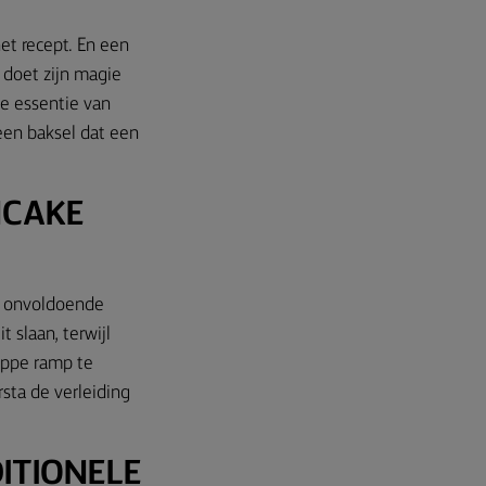
het recept. En een
 doet zijn magie
de essentie van
 een baksel dat een
NCAKE
, onvoldoende
slaan, terwijl
appe ramp te
sta de verleiding
ITIONELE