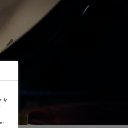
ostly
r
n
ome