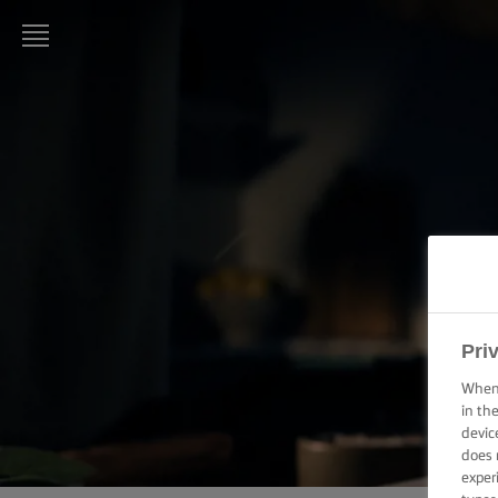
LURPAK®
STARTPAGINA
RECEPTEN
KOOKVAARDIGHEDEN,
TIPS & TRICKS
BAKVAARDIGHEDEN,
TIPS & TRICKS
Pri
When 
FEESTELIJKE
in th
GELEGENHEDEN
devic
does 
exper
PRODUCTEN