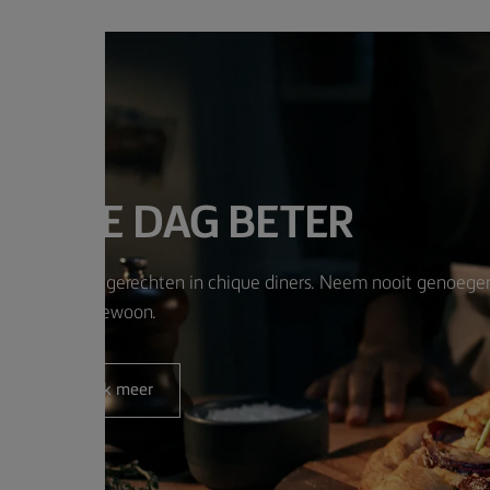
EDERE DAG BETER
je eenvoudige gerechten in chique diners. Neem nooit genoege
met gewoon.
Ontdek meer