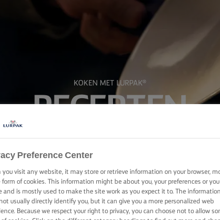
KOKEN MET LURPAK®
RECEPTEN
vacy Preference Center
you visit any website, it may store or retrieve information on your browser, m
e form of cookies. This information might be about you, your preferences or you
e and is mostly used to make the site work as you expect it to. The informatio
not usually directly identify you, but it can give you a more personalized web
ience. Because we respect your right to privacy, you can choose not to allow s