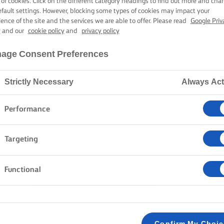
 of cookies. Click on the different category headings to find out more and cha
Home
Recepten
efault settings. However, blocking some types of cookies may impact your
ience of the site and the services we are able to offer. Please read
Google Priv
y
and our
cookie policy
and
privacy policy
age Consent Preferences
E SCHORT AAN EN BEKIJK DE R
Strictly Necessary
Always Act
Performance
ken
Pasta
Rijst
Groente
Vis en zeevruchten
Targeting
Alles wissen
Avondeten
Functional
Confirm My Choi