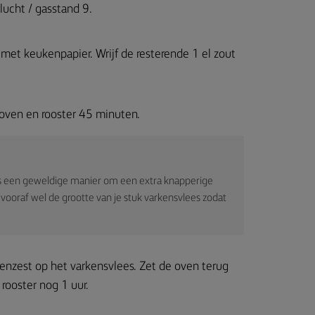
ucht / gasstand 9.
et keukenpapier. Wrijf de resterende 1 el zout
oven en rooster 45 minuten.
 is een geweldige manier om een extra knapperige
r vooraf wel de grootte van je stuk varkensvlees zodat
oenzest op het varkensvlees. Zet de oven terug
rooster nog 1 uur.