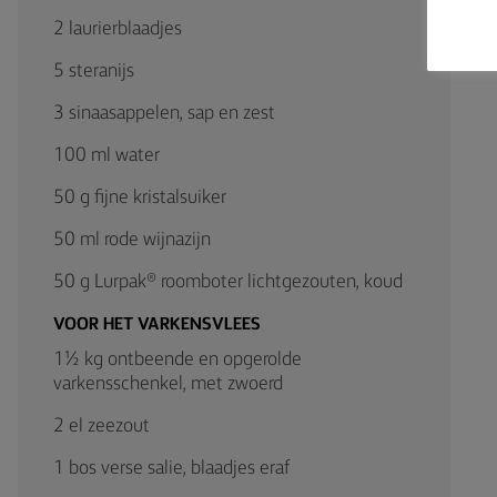
2 laurierblaadjes
5 steranijs
3 sinaasappelen, sap en zest
100 ml water
50 g fijne kristalsuiker
50 ml rode wijnazijn
50 g Lurpak® roomboter lichtgezouten, koud
VOOR HET VARKENSVLEES
1½ kg ontbeende en opgerolde
varkensschenkel, met zwoerd
2 el zeezout
1 bos verse salie, blaadjes eraf