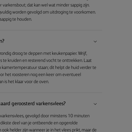
r varkensbout; dat kan wel wat minder sappig zijn.
rgvuldig worden gevolgd om uitdroging te voorkomen.
 sappig te houden.
en?
rondig droog te deppen met keukenpapier. Wrijf,
es te kruiden en resterend vocht te onttrekken. Laat
kamertemperatuur staan; dit helpt de huid verder te
voor het roosteren nog een keer om eventueel
 is het klaar voor de oven.
gaard geroosterd varkensvlees?
 varkensvlees, gevolgd door minstens 10 minuten
 dikste deel van je ontbeende en opgerolde
ok helder zijn wanneer je in het vlees prikt, maar de