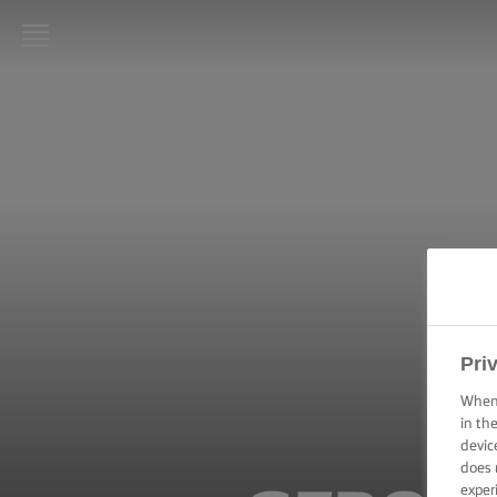
LURPAK®
STARTPAGINA
RECEPTEN
KOOKVAARDIGHEDEN,
TIPS & TRICKS
BAKVAARDIGHEDEN,
TIPS & TRICKS
Pri
FEESTELIJKE
When 
GELEGENHEDEN
in th
devic
does 
PRODUCTEN
exper