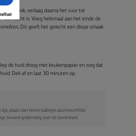
aan de kook, verlaag daarna het vuur tot
kool zacht is. Voeg helemaal aan het einde de
gesmolten. Dit geeft het gerecht een diepe smaak
 Dep de huid droog met keukenpapier en zorg dat
e huid. Dek af en laat 30 minuten op
 ligt, plaats dan kleine balletjes aluminiumfolie
rige zwoerd gelijkmatig over de bovenkant.