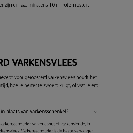
er zijn en laat minstens 10 minuten rusten.
RD VARKENSVLEES
 recept voor geroosterd varkensvlees houdt het
ijd, hoe je perfecte zwoerd krijgt, of wat je erbij
 in plaats van varkensschenkel?
s varkensschouder, varkensbout of varkenslende, in
arkensvlees. Varkensschouder is de beste vervanger