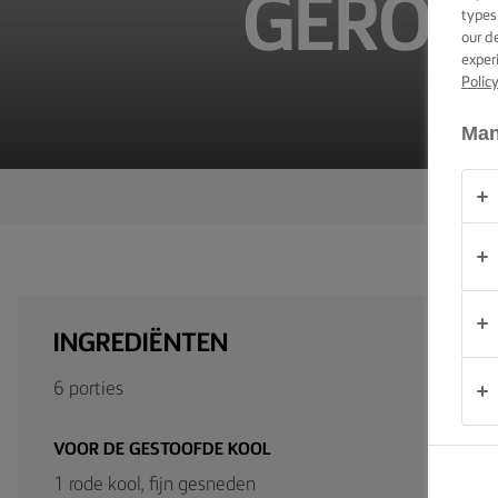
GEROO
types
our d
OVER
exper
ONS
Polic
Man
CONTACT
Nederland
INGREDIËNTEN
6 porties
VOOR DE GESTOOFDE KOOL
1 rode kool, fijn gesneden