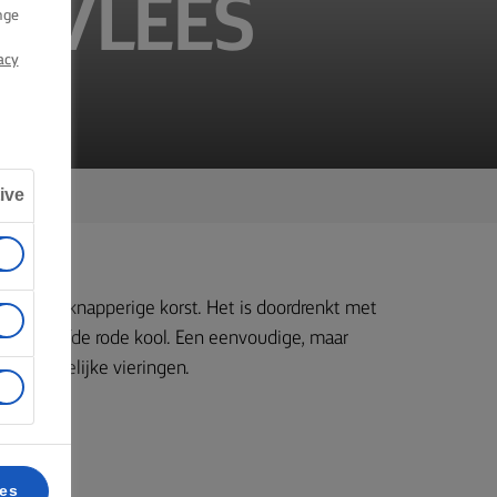
SVLEES
nge
acy
ive
ees met knapperige korst. Het is doordrenkt met
ge gestoofde rode kool. Een eenvoudige, maar
n feestelijke vieringen.
ces