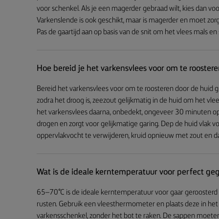
voor schenkel. Als je een magerder gebraad wilt, kies dan voo
Varkenslende is ook geschikt, maar is magerder en moet zo
Pas de gaartijd aan op basis van de snit om het vlees mals en
Hoe bereid je het varkensvlees voor om te rooster
Bereid het varkensvlees voor om te roosteren door de huid g
zodra het droog is, zeezout gelijkmatig in de huid om het vle
het varkensvlees daarna, onbedekt, ongeveer 30 minuten op 
drogen en zorgt voor gelijkmatige garing. Dep de huid vlak 
oppervlakvocht te verwijderen, kruid opnieuw met zout en dan
Wat is de ideale kerntemperatuur voor perfect ge
65–70°C is de ideale kerntemperatuur voor gaar geroosterd
rusten. Gebruik een vleesthermometer en plaats deze in het
varkensschenkel, zonder het bot te raken. De sappen moeten o