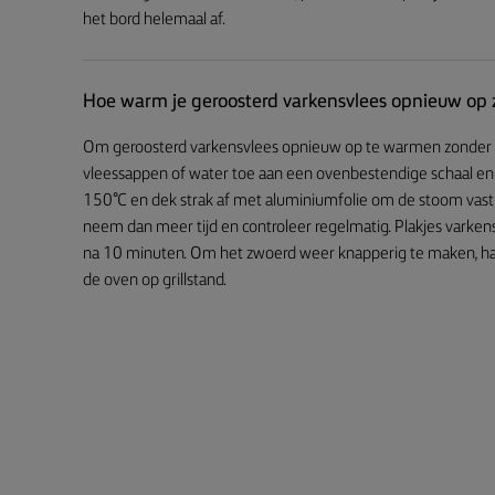
het bord helemaal af.
Hoe warm je geroosterd varkensvlees opnieuw op z
Om geroosterd varkensvlees opnieuw op te warmen zonder da
vleessappen of water toe aan een ovenbestendige schaal en 
150°C en dek strak af met aluminiumfolie om de stoom vast 
neem dan meer tijd en controleer regelmatig. Plakjes vark
na 10 minuten. Om het zwoerd weer knapperig te maken, haal j
de oven op grillstand.