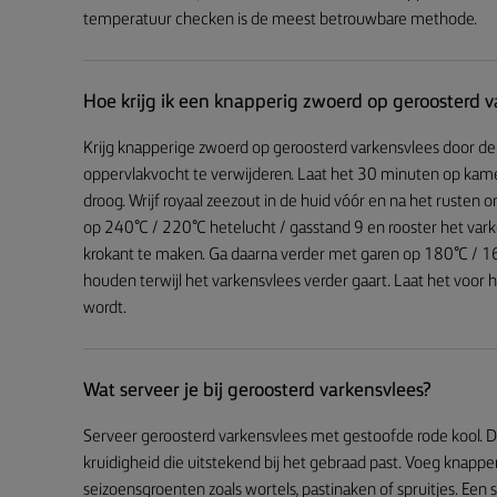
temperatuur checken is de meest betrouwbare methode.
Hoe krijg ik een knapperig zwoerd op geroosterd v
Krijg knapperige zwoerd op geroosterd varkensvlees door 
oppervlakvocht te verwijderen. Laat het 30 minuten op ka
droog. Wrijf royaal zeezout in de huid vóór en na het rusten
op 240°C / 220°C hetelucht / gasstand 9 en rooster het var
krokant te maken. Ga daarna verder met garen op 180°C / 1
houden terwijl het varkensvlees verder gaart. Laat het voor h
wordt.
Wat serveer je bij geroosterd varkensvlees?
Serveer geroosterd varkensvlees met gestoofde rode kool. D
kruidigheid die uitstekend bij het gebraad past. Voeg knapp
seizoensgroenten zoals wortels, pastinaken of spruitjes. Ee