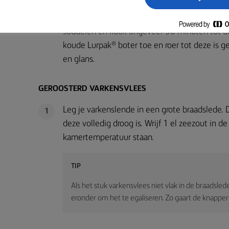
Doe alle ingrediënten in een grote pan, breng 
1
sudderen en kook ongeveer 30 minuten tot de 
koude Lurpak® boter toe en roer tot deze is 
en glans.
GEROOSTERD VARKENSVLEES
Leg je varkenslende in een grote braadslede.
1
deze volledig droog is. Wrijf 1 el zeezout in d
kamertemperatuur staan.
TIP
Als het stuk varkensvlees niet vlak in de braadslede
eronder om het te egaliseren. Zo gaart de knappe