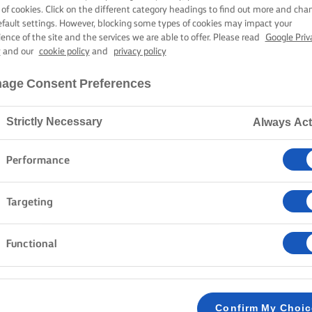
STERD VARKEN
 of cookies. Click on the different category headings to find out more and cha
efault settings. However, blocking some types of cookies may impact your
ience of the site and the services we are able to offer. Please read
Google Priv
y
and our
cookie policy
and
privacy policy
2 uur 35 min. kooktijd
age Consent Preferences
Strictly Necessary
Always Act
Home
Recepten
Geroosterd varkensvlees
Performance
Doe je schort om en maak mals geroosterd varkensvl
Targeting
verse salie en citroenschil en geserveerd met kruidi
toch indrukwekkende keuze voor zondagsmaaltijden e
Functional
METHODE
GESTOOFDE RODE KOOL
Confirm My Choi