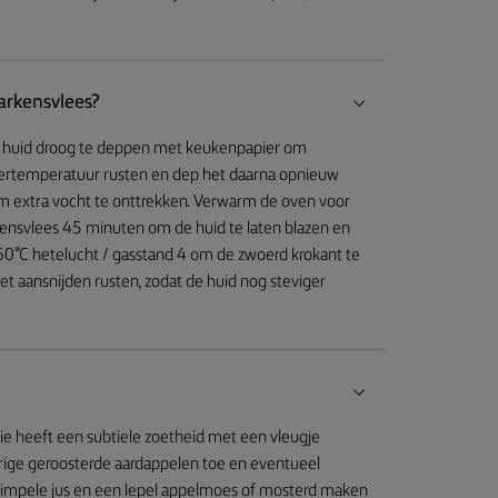
arkensvlees?
de huid droog te deppen met keukenpapier om
mertemperatuur rusten en dep het daarna opnieuw
 om extra vocht te onttrekken. Verwarm de oven voor
kensvlees 45 minuten om de huid te laten blazen en
60°C hetelucht / gasstand 4 om de zwoerd krokant te
et aansnijden rusten, zodat de huid nog steviger
ie heeft een subtiele zoetheid met een vleugje
erige geroosterde aardappelen toe en eventueel
n simpele jus en een lepel appelmoes of mosterd maken