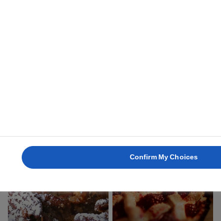
1 time
2 timer 30 min.
FYLDTE
VANDBAKKELSER
ANANASTÆRTE
MED KANELCREME
4 timer
1 time 5 min.
Confirm My Choices