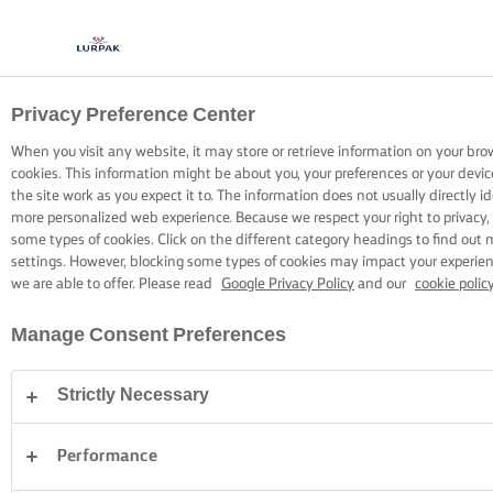
Privacy Preference Center
OPSKRIFTER MED LURPAK®
OPSKRIFTER
When you visit any website, it may store or retrieve information on your bro
cookies. This information might be about you, your preferences or your devi
the site work as you expect it to. The information does not usually directly id
more personalized web experience. Because we respect your right to privacy,
some types of cookies. Click on the different category headings to find out
settings. However, blocking some types of cookies may impact your experienc
we are able to offer. Please read
Google Privacy Policy
and our
cookie polic
Hjem
Opskrifter
Manage Consent Preferences
Strictly Necessary
GÅ PÅ OPDAGELSE BLANDT VORES
OPSKRIFTER
Performance