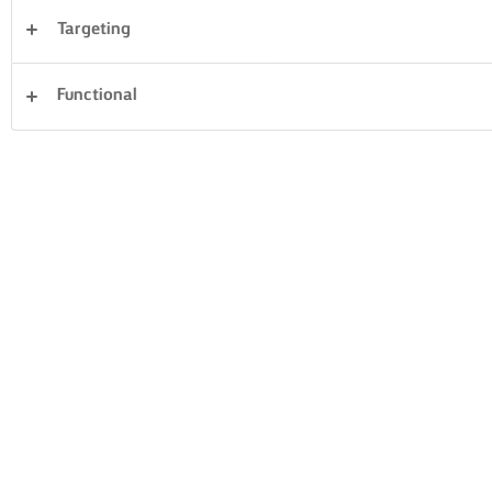
Targeting
Desserter
Aftensmad
Pasta
Ris
Functional
Grøntsager
Fisk og skaldyr
Sandwiches
Ryd alle
Kager og bagning
Tærter og deje
23 i alt
VALNØDDEKAGE
ROSCON DE REYES