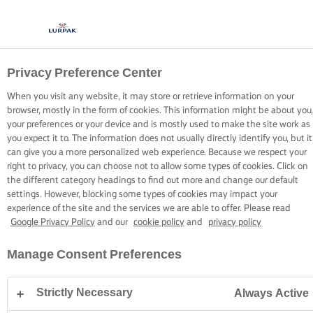
Privacy Preference Center
COOKIE POLITIK
When you visit any website, it may store or retrieve information on your
browser, mostly in the form of cookies. This information might be about you,
your preferences or your device and is mostly used to make the site work as
you expect it to. The information does not usually directly identify you, but it
can give you a more personalized web experience. Because we respect your
right to privacy, you can choose not to allow some types of cookies. Click on
Hjem
Cookie politik
the different category headings to find out more and change our default
settings. However, blocking some types of cookies may impact your
experience of the site and the services we are able to offer. Please read
Google Privacy Policy
and our
cookie policy
and
privacy policy
HVAD ER COOKIES?
Manage Consent Preferences
Denne hjemmeside fungerer, ligesom de fleste andre
hjemmesider, bedst, hvis du tillader brug af cookies.
Strictly Necessary
Always Active