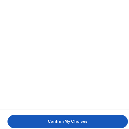
Privacy notice
Betingelser for brug
Cookie politik
Cookies Settings
© Lurpak® 2026
Confirm My Choices