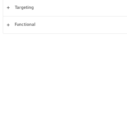
Targeting
Desery
Ciasta i wypieki
Makaron
Ryż
Functional
Warzywa
Ryby i owoce morza
Ciasto
Kanapki
Wyczyść wszystko
Kolacja
80 Liczba ogółem