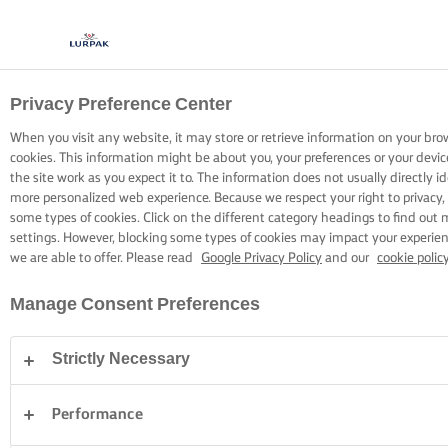
Privacy Preference Center
GOTOWANIE Z LURPAK®
PRZEPISY
When you visit any website, it may store or retrieve information on your bro
cookies. This information might be about you, your preferences or your devi
the site work as you expect it to. The information does not usually directly id
more personalized web experience. Because we respect your right to privacy,
some types of cookies. Click on the different category headings to find out
settings. However, blocking some types of cookies may impact your experienc
we are able to offer. Please read
Google Privacy Policy
and our
cookie polic
Strona główna
Przepisy
Manage Consent Preferences
Strictly Necessary
ZAŁÓŻ FARTUSZEK I PRZEGLĄDAJ
PRZEPISY
Performance