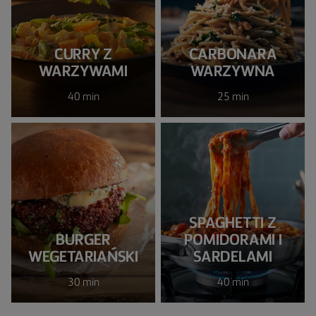
CURRY Z
CARBONARA
WARZYWAMI
WARZYWNA
40 min
25 min
SPAGHETTI Z
BURGER
POMIDORAMI I
WEGETARIAŃSKI
SARDELAMI
30 min
40 min