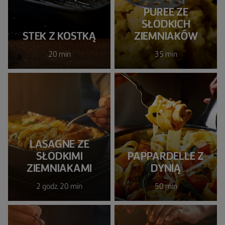
PUREE ZE
SŁODKICH
STEK Z KOSTKĄ
ZIEMNIAKÓW
20 min
35 min
LASAGNE ZE
SŁODKIMI
PAPPARDELLE Z
ZIEMNIAKAMI
DYNIĄ
2 godz. 20 min
50 min