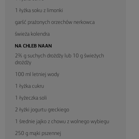
1 łyżka soku z limonki
garść prażonych orzechów nerkowca
świeża kolendra
NA CHLEB NAAN
2⅖ g suchych drożdży lub 10 g świeżych
drożdży
100 ml letniej wody
1 łyżka cukru
1 łyżeczka soli
2 łyżki jogurtu greckiego
1 średnie jajko z chowu z wolnego wybiegu
250 g mąki pszennej