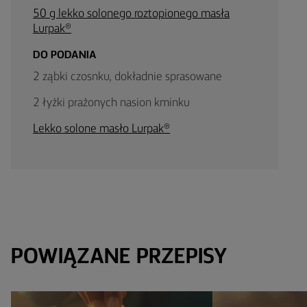
50 g lekko solonego roztopionego masła
Lurpak®
DO PODANIA
2 ząbki czosnku, dokładnie sprasowane
2 łyżki prażonych nasion kminku
Lekko solone masło Lurpak®
POWIĄZANE PRZEPISY