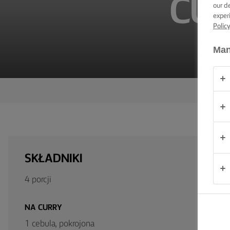
CU
our d
PRODUKTY
exper
Polic
O
NAS
Man
KONTAKT
Polska
SKŁADNIKI
4 porcji
NA CURRY
1 cebula, pokrojona