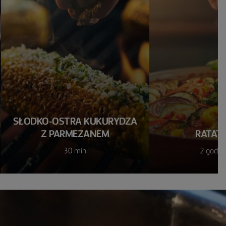
SŁODKO-OSTRA KUKURYDZA
Z PARMEZANEM
RATATO
30 min
2 godz.