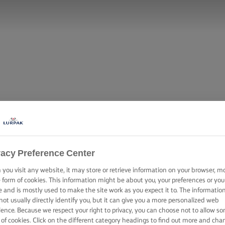
vacy Preference Center
you visit any website, it may store or retrieve information on your browser, m
e form of cookies. This information might be about you, your preferences or you
e and is mostly used to make the site work as you expect it to. The informatio
not usually directly identify you, but it can give you a more personalized web
ience. Because we respect your right to privacy, you can choose not to allow s
 of cookies. Click on the different category headings to find out more and cha