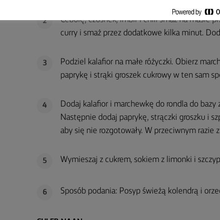
Cebulę, czosnek, imbir i chili smaż na maśle
2
curry i smaż przez dodatkowe kilka minut. Do
Podziel kalafior na małe różyczki. Obierz marc
3
paprykę i strąki groszek cukrowy w ten sam spo
Dodaj kalafior i marchewkę do rondla do bazy 
4
Następnie dodaj paprykę, strączki groszku i s
aby się nie rozgotowały. W przeciwnym razie zr
Wymieszaj z cukrem, sokiem z limonki i szczypt
5
Sposób podania: Posyp świeżą kolendrą i orz
6