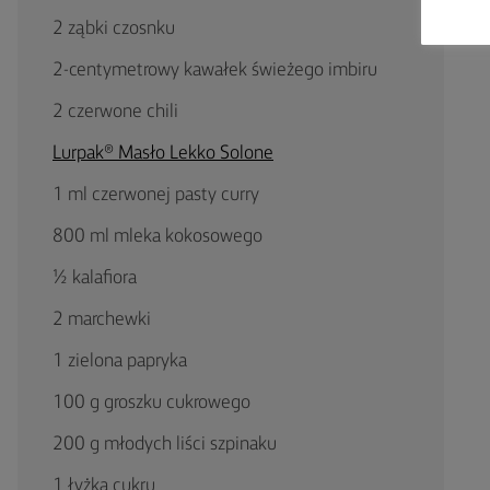
2 ząbki czosnku
2-centymetrowy kawałek świeżego imbiru
2 czerwone chili
Lurpak® Masło Lekko Solone
1 ml czerwonej pasty curry
800 ml mleka kokosowego
½ kalafiora
2 marchewki
1 zielona papryka
100 g groszku cukrowego
200 g młodych liści szpinaku
1 łyżka cukru