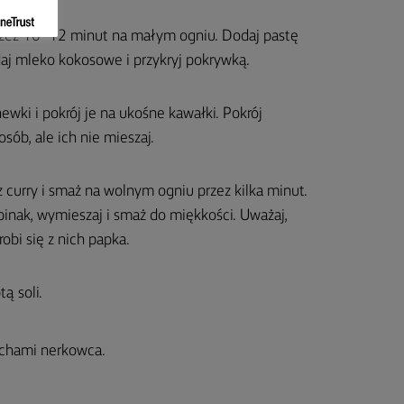
 przez 10–12 minut na małym ogniu. Dodaj pastę
daj mleko kokosowe i przykryj pokrywką.
hewki i pokrój je na ukośne kawałki. Pokrój
sób, ale ich nie mieszaj.
z curry i smaż na wolnym ogniu przez kilka minut.
zpinak, wymieszaj i smaż do miękkości. Uważaj,
obi się z nich papka.
ą soli.
echami nerkowca.