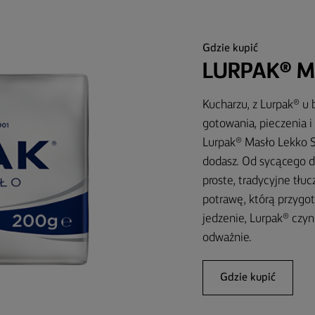
Gdzie kupić
LURPAK® M
Kucharzu, z Lurpak® u
gotowania, pieczenia 
Lurpak® Masło Lekko So
dodasz. Od sycącego d
proste, tradycyjne tłu
potrawę, którą przygot
jedzenie, Lurpak® czyn
odważnie.
Gdzie kupić