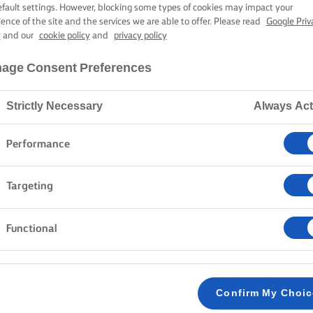
RRY Z WARZYW
efault settings. However, blocking some types of cookies may impact your
ience of the site and the services we are able to offer. Please read
Google Priv
y
and our
cookie policy
and
privacy policy
40 min czas gotowania
age Consent Preferences
Strictly Necessary
Always Act
Strona główna
Przepisy
CURRY Z WARZYWAMI
Performance
Targeting
METODA
Functional
CURRY
Posiekaj drobno cebulę, czosnek i imbir. Przekr
1
Confirm My Choi
Następnie pokrój warzywo w paseczki.