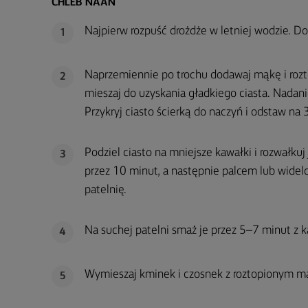
CHLEB NAAN
Najpierw rozpuść drożdże w letniej wodzie. Doda
1
Naprzemiennie po trochu dodawaj mąkę i rozt
2
mieszaj do uzyskania gładkiego ciasta. Nadani
Przykryj ciasto ścierką do naczyń i odstaw na 
Podziel ciasto na mniejsze kawałki i rozwałkuj
3
przez 10 minut, a następnie palcem lub widelc
patelnię.
Na suchej patelni smaż je przez 5–7 minut z każ
4
Wymieszaj kminek i czosnek z roztopionym ma
5