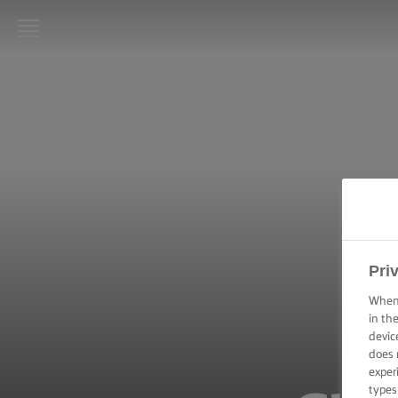
STRONA
GŁÓWNA
LURPAK®
PRZEPISY
GOTOWANIE
– PORADY I
WSKAZÓWKI
Pri
PIECZENIE –
When 
PORADY I
WSKAZÓWKI
in th
devic
does 
OKAZJA
exper
types