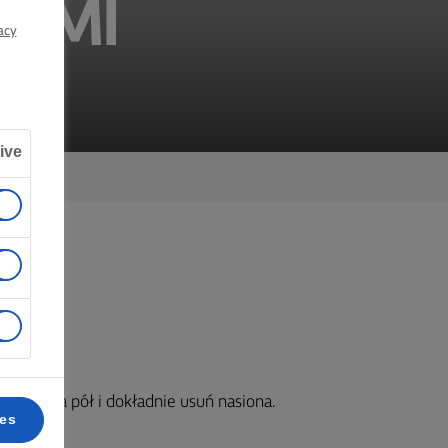
AMI
acy
ive
ój chili na pół i dokładnie usuń nasiona.
ces