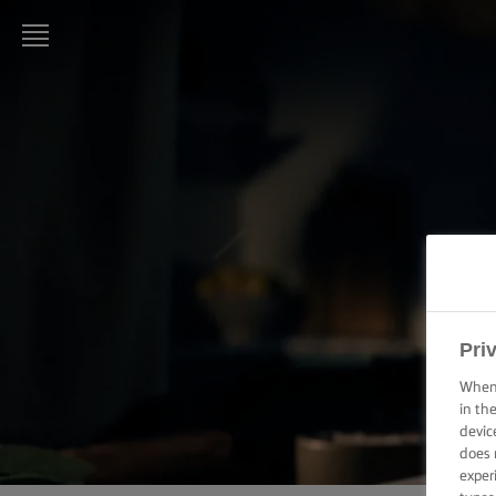
LURPAK®:
INIZIO
RICETTE
ABILITÀ
CULINARIE,
CONSIGLI E
SUGGERIMENTI
Pri
TORTE E DOLCI
–
When 
SUGGERIMENTI
in th
E CONSIGLI
devic
does 
TECNICHE DI
exper
SPALMATURA,