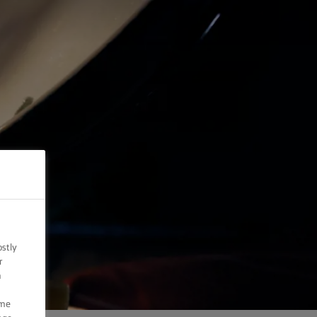
ostly
r
n
ome