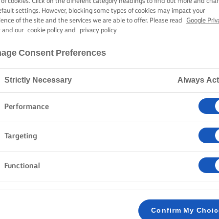
 of cookies. Click on the different category headings to find out more and cha
Home
Ricette
efault settings. However, blocking some types of cookies may impact your
ience of the site and the services we are able to offer. Please read
Google Priv
y
and our
cookie policy
and
privacy policy
age Consent Preferences
SA IL GREMBIULE E SCOPRI LE R
Strictly Necessary
Always Act
Performance
cceria
Pasta
Riso
Pesce e frutti di mare
Impa
Targeting
Cancella tutti
Cena
Verdura
Functional
Confirm My Choi