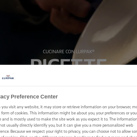
CUCINARE CON LURPAK®
RICETTE
vacy Preference Center
you visit any website, it may store or retrieve information on your browser, m
e form of cookies. This information might be about you, your preferences or you
e and is mostly used to make the site work as you expect it to. The informatio
not usually directly identify you, but it can give you a more personalized web
ience. Because we respect your right to privacy, you can choose not to allow s