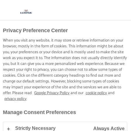
Privacy Preference Center
CONDIZIONI D'USO
When you visit any website, it may store or retrieve information on your
browser, mostly in the form of cookies. This information might be about
you, your preferences or your device and is mostly used to make the site
work as you expect it to. The information does not usually directly identify
you, but it can give you a more personalized web experience. Because we
respect your right to privacy, you can choose not to allow some types of
Home
Condizioni D'uso
cookies. Click on the different category headings to find out more and
change our default settings. However, blocking some types of cookies
may impact your experience of the site and the services we are able to
offer. Please read
Google Privacy Policy
and our
cookie policy
and
privacy policy
Condizioni standard per l'uso del sito web Arla Foods. Per
Manage Consent Preferences
qualsiasi domanda o commento, contattare Arla all'indirizzo
arla@arlafoods.com o scrivere a: Sønderhøj 14, 8260 Viby
Strictly Necessary
Always Active
J, Denmark.