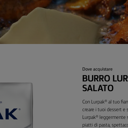
Dove acquistare
BURRO LU
SALATO
Con Lurpak® al tuo fianc
creare i tuoi dessert e s
Lurpak® leggermente sal
piatti di pasta, spettac