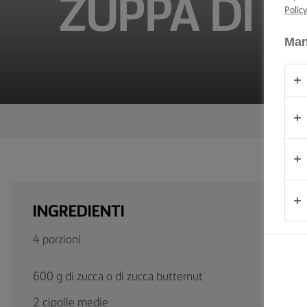
ZUPPA DI Z
CONSIGLI E
Polic
TRUCCHI
Man
OCCASIONE
PRODOTTI
CHI
SIAMO
CONTATTACI
INGREDIENTI
4 porzioni
Italia
600 g di zucca o di zucca butternut
2 cipolle medie