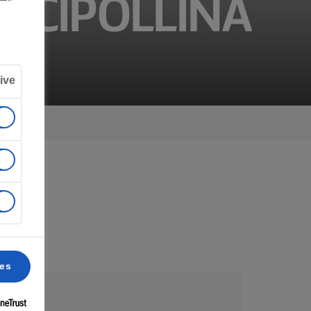
A CIPOLLINA
ive
ces