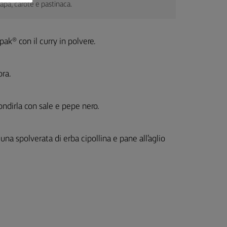
pa, carote e pastinaca.
pak® con il curry in polvere.
ora.
ondirla con sale e pepe nero.
na spolverata di erba cipollina e pane all’aglio