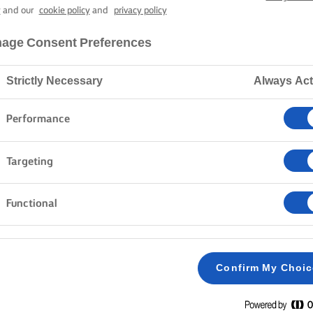
UCCA CON ERB
y
and our
cookie policy
and
privacy policy
age Consent Preferences
1 h 20 min. tempo di cottura
Strictly Necessary
Always Act
Performance
Home
Ricette
ZUPPA DI ZUCCA
Targeting
Functional
METODO
Tagliare a pezzi la zucca, la cipolla e l'aglio.
1
Confirm My Choi
CONSIGLIO