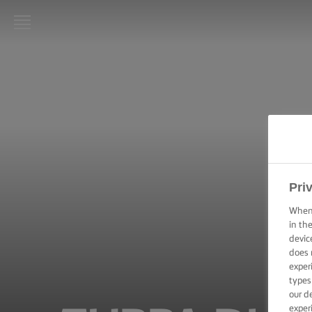
LURPAK®:
INIZIO
RICETTE
ABILITÀ
CULINARIE,
CONSIGLI E
Pri
SUGGERIMENTI
When 
TORTE E DOLCI
in th
–
devic
SUGGERIMENTI
does 
E CONSIGLI
exper
types
our d
TECNICHE DI
SPALMATURA,
exper