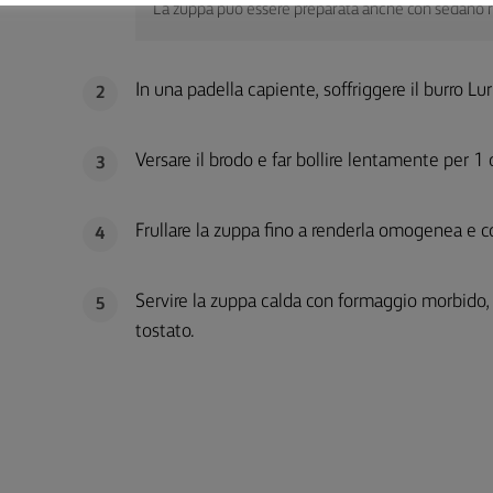
La zuppa può essere preparata anche con sedano ra
In una padella capiente, soffriggere il burro Lur
2
Versare il brodo e far bollire lentamente per 1 
3
Frullare la zuppa fino a renderla omogenea e c
4
Servire la zuppa calda con formaggio morbido, u
5
tostato.