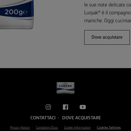
le sue note delicate co
Lurpak® è il compagno d
maniche. Oggi cuciniam
Dove acquistare
CONTATTACI
DOVE ACQUISTARE
Privacy Notice
Condizioni D'uso
Cookie Information
Cookies Settings