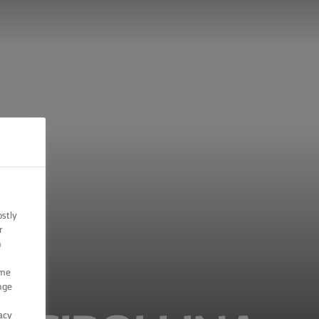
ostly
r
n
ome
nge
acy