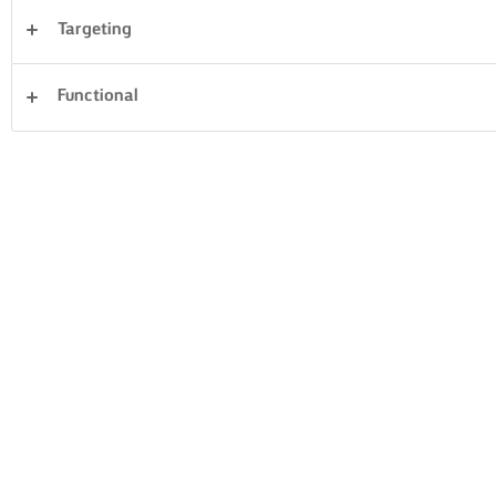
Targeting
Avondeten
Taarten en bakken
Pasta
Functional
Rijst
Groente
Vis en zeevruchten
Gebak
Sandwiches
Alles wissen
Desserts
56 Totaal aantal