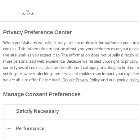
Privacy Preference Center
KOKEN MET LURPAK®
RECEPTEN
When you visit any website, it may store or retrieve information on your bro
cookies. This information might be about you, your preferences or your devi
the site work as you expect it to. The information does not usually directly id
more personalized web experience. Because we respect your right to privacy,
some types of cookies. Click on the different category headings to find out
settings. However, blocking some types of cookies may impact your experienc
we are able to offer. Please read
Google Privacy Policy
and our
cookie polic
Home
Recepten
Manage Consent Preferences
Strictly Necessary
TREK JE SCHORT AAN EN BEKIJK DE
RECEPTEN
Performance