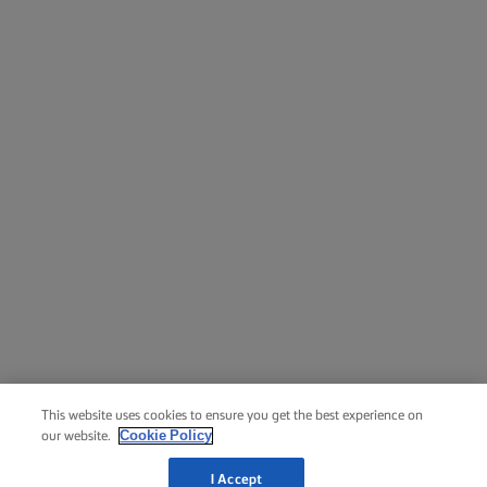
أتقن تحضير الباستا
ال بعض المقترحات البسيطة والطرقة المبتكرة، التي يمكن
ن تحوّلها من البساطة إلى الروعة.
لنبدأ بالطهي
This website uses cookies to ensure you get the best experience on
Cookie Policy
our website.
I Accept