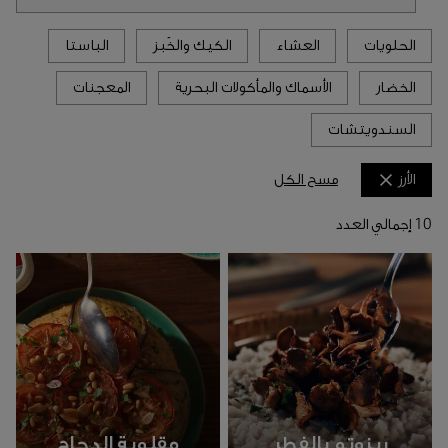
الحلويات
العشاء
الكيك والخَبز
الباستا
الخضار
الأسماك والمأكولات البحرية
المعجنات
السندويتشات
مسح الكل
الأرز
10 إجمالي العدد
ريزوتو بالفطر
مقلوبة الدجاج