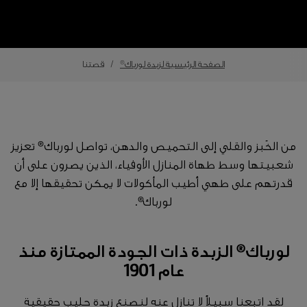
الصفحة الرئيسية لزبدة لورباك®
قصتنا
من الخَبز والقلي إلى التحميص والدهن، تواصل لورباك® تعزيز
شعبيتها وسط طهاة المنازل الأوفياء، الذين يصرون على أن
قدرتهم على طهي أطيب المأكولات لا يمكن تحقيقها إلا مع
لورباك®.
لورباك® الزبدة ذات الجودة الممتازة منذ
عام 1901
لقد اتبعنا سبيلاً لا تنازل عنه لنصنع زبدة حليب حقيقية