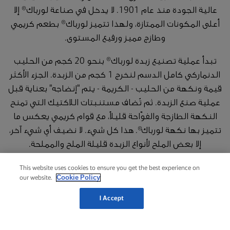
عالية الجودة منذ عام 1901. لا يدخل في صناعة لورباك® إلا
أعلى المكونات الممتازة، ولهذا تتميز لورباك® بطعم كريمي
وطازج مميز ورفيع المستوى.
تبدأ عملية تصنيع زبدة لورباك® بنحو 20 كجم من الحليب
الدنماركي كامل الدسم لنخرج 1 كجم من الزبدة. الجزء الأكثر
قيمة ونكهة من الحليب - الكريمة - يتم "إنضاجه" بعناية قبل
عملية صنع الزبدة. ثم تُضاف مستنبتات اللاكتيك التي تمنح
النكهة الطازجة والفوّاحة قليلاً، مع قوام كريمي يعكس ما
تتميز بها نكهة لورباك®. هذا كل شيء. لا نضيف أي شيء آخر،
إلا بعض الملح لأنواع الزبدة قليلة الملح والمملحة.
This website uses cookies to ensure you get the best experience on
Cookie Policy
our website.
I Accept