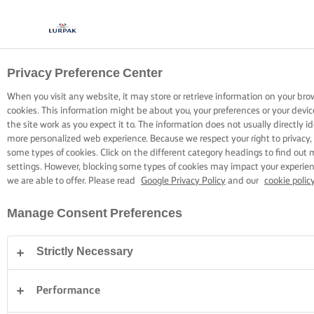
Privacy Preference Center
GOTOWANIE Z LURPAK®
PRZEPISY
When you visit any website, it may store or retrieve information on your bro
cookies. This information might be about you, your preferences or your devi
the site work as you expect it to. The information does not usually directly id
more personalized web experience. Because we respect your right to privacy,
some types of cookies. Click on the different category headings to find out
settings. However, blocking some types of cookies may impact your experienc
we are able to offer. Please read
Google Privacy Policy
and our
cookie polic
Strona główna
Przepisy
Manage Consent Preferences
Strictly Necessary
ZAŁÓŻ FARTUSZEK I PRZEGLĄDAJ
PRZEPISY
Performance