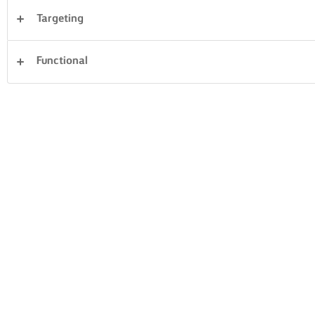
Targeting
Kolacja
Ciasta i wypieki
Makaron
Ryż
Functional
Warzywa
Ryby i owoce morza
Ciasto
Kanapki
Wyczyść wszystko
Desery
50 Liczba ogółem
MA'AMOUL Z