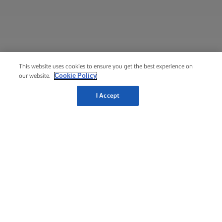
This website uses cookies to ensure you get the best experience on
Cookie Policy
our website.
I Accept
الصفحة الرئيسية لزبدة لورباك®
مهارات ومقترحات وطرق مبتكرة حول الخَبز
الكيك
اكسر تلك البيضات، وأضِف الدقيق، وضع بصمتك المميزة.
اخبز العجائب الممتعة والاستثنائية، كأنك الوحيد القادر على
إنجازها.