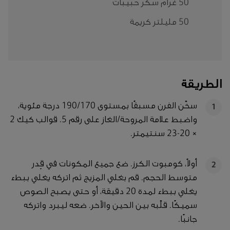
50 غرام سكر حبيبات
50 مليلتر كريمة
الطريقة
سخّن الفرن مسبقًا بمستوى 190/170 درجة مئوية،
1
واضبط علامة المروحة/الغاز على رقم 5. قوالب كيك 2
× 20-23 سنتيمتر.
أولاً، كومبوت الكرز. ضع جميع المكونات في قِدر
2
متوسط الحجم. قم بغلي المزيج ثم اتركه يغلي ببطء
يغلي ببطء لمدة 20 دقيقة، أو حتى يصبح الصوص
سميكًا. قلّبه بين الحين والآخر. ضعه ليبرد واتركه
جانبًا.