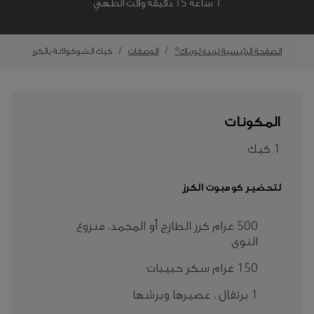
1 ساعة 15 دقيقة وقت الطهي
الصفحة الرئيسية لزبدة لورباك®
الوصفات
كيك الشوكولاتة بالكرز
المكونات
1 كيك
لتحضير كومبوت الكرز
500 غرام كرز الطازج أو المجمد، منزوع
النوى
150 غرام سكر حبيبات
1 برتقال ، عصيرها وبرشها