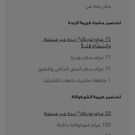
ملح رشة من
لتحضير حشوة كريمة الزبدة
75 غرام لورباك® زبدة غير مملحة ،
والمُطرّاة قليلاً
75 غرام سكر بودرة
75 غرام سكر البني الداكن والطري
1 ملعقة صغيرة نكهات الفانيليا
لتحضير كريمة الشوكولاتة
50 غرام لورباك® زبدة غير مملحة
100 غرام شوكولاته داكنة