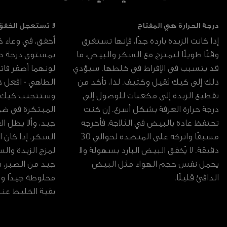
درجة الحرارة هي المفتاح
لا تستعجل الخفق
إذا كانت الزبدة باردة جدًا، فإنها تستغرق
أخفق، في وعاء ك
وقتًا طويلًا لتمتزج مع السكر والبيض، ما
بمستوى درجة حر
قد يتسبب في الإفراط في خلطها. سيؤدي
لونهما أصفر فاتحً
ذلك إلى كيك ثقيل وكثيف. لذا، تأكد من
الطاهي - افعل
تقطيع الزبدة إلى مكعبات للوصول إلى
وستتجنب كيك ك
درجة حرارة الغرفة بشكل أسرع. إن كنت
المبتكرة في ضم
تحتفظ عادة بالبيض في الثلاجة، فأخرجه
جيد، وألا يظل ا
مسبقًا واتركه على المنضدة لحوالي 30
السكر. إذا كان ا
دقيقة. لا يُخفق البيض البارد بسهولة ولا
لمزج الزبدة والس
يحمل نفس حجم الهواء مثل البيض
جيد من الصبر،
الدافئ قليلًا.
مخلوطة جيدًا و
بقية الخليط عند 