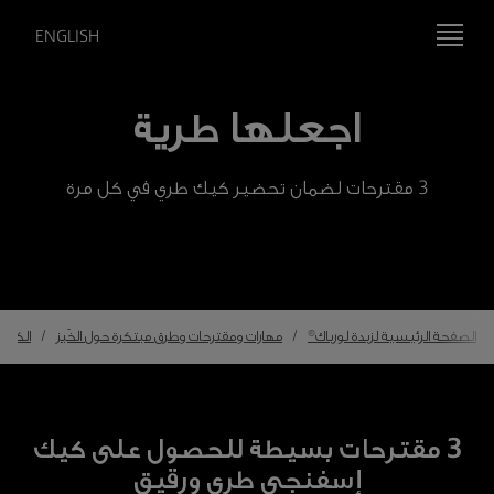
ENGLISH
اجعلها طرية
3 مقترحات لضمان تحضير كيك طري في كل مرة
الصفحة الرئيسية لزبدة لورباك®
مهارات ومقترحات وطرق مبتكرة حول الخَبز
الكيك
3 مقترحات بسيطة للحصول على كيك
إسفنجي طري ورقيق