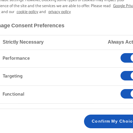
RANCINI DI RI
efault settings. However, blocking some types of cookies may impact your
ience of the site and the services we are able to offer. Please read
Google Priv
y
and our
cookie policy
and
privacy policy
age Consent Preferences
3 h tempo di preparazione
3 h 30 min. tempo di cottura
Strictly Necessary
Always Act
Home
Ricette
ARANCINI
Performance
Targeting
METODO
Functional
BESCIAMELLA
Sciogliere il burro Lurpak® leggermente salato 
1
Confirm My Choi
mescolando con una frusta per formare il roux.