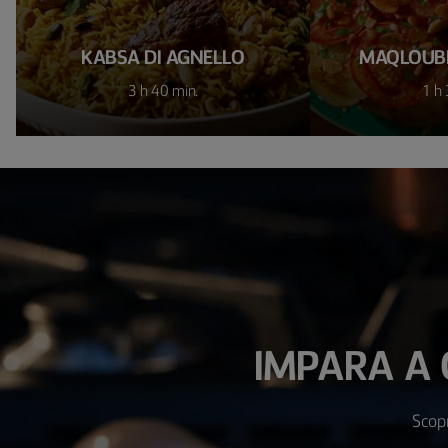
KABSA DI AGNELLO
MAQLOUBE
3 h 40 min.
1 h 
IMPARA A 
Scopr