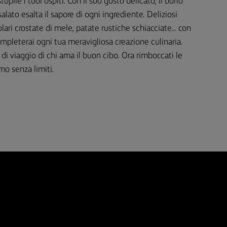
tupire i tuoi ospiti. Con il suo gusto delicato, il burro
ato esalta il sapore di ogni ingrediente. Deliziosi
olari crostate di mele, patate rustiche schiacciate... con
mpleterai ogni tua meravigliosa creazione culinaria.
i viaggio di chi ama il buon cibo. Ora rimboccati le
o senza limiti.