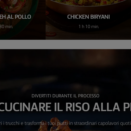
H AL POLLO
CHICKEN BIRYANI
30 min.
1 h 10 min.
DIVERTITI DURANTE IL PROCESSO
CUCINARE IL RISO ALLA 
i i trucchi e trasforma i tuoi piatti in straordinari capolavori quoti