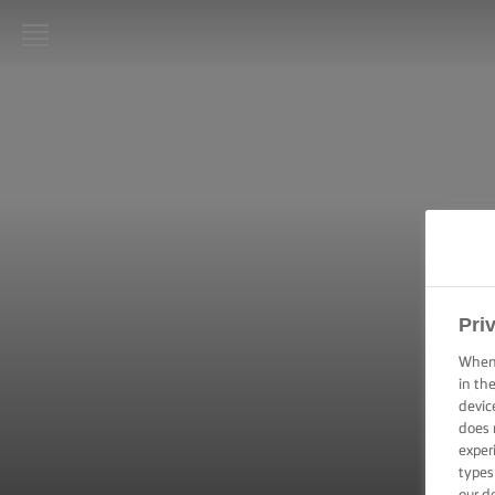
LURPAK®:
INIZIO
RICETTE
ABILITÀ
CULINARIE,
CONSIGLI E
SUGGERIMENTI
Pri
TORTE E DOLCI
When 
–
in th
SUGGERIMENTI
devic
E CONSIGLI
does 
exper
TECNICHE DI
types
SPALMATURA,