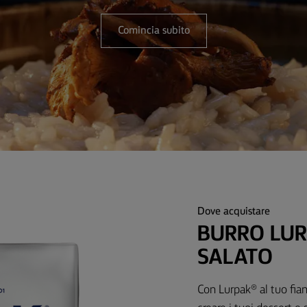
Comincia subito
Dove acquistare
BURRO LU
SALATO
Con Lurpak® al tuo fianc