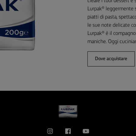
creare i tuoi dessert e s
Lurpak® leggermente sal
piatti di pasta, spettac
le sue note delicate co
Lurpak® è il compagno d
maniche. Oggi cuciniam
Dove acquistare