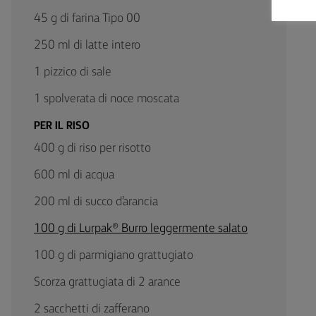
45 g di farina Tipo 00
250 ml di latte intero
1 pizzico di sale
1 spolverata di noce moscata
PER IL RISO
400 g di riso per risotto
600 ml di acqua
200 ml di succo d’arancia
100 g di Lurpak® Burro leggermente salato
100 g di parmigiano grattugiato
Scorza grattugiata di 2 arance
2 sacchetti di zafferano