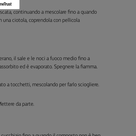
 moscata, continuando a mescolare fino a quando
in una ciotola, coprendola con pellicola
fferano, il sale e le noci a fuoco medio fino a
assorbito ed è evaporato. Spegnere la fiamma.
to a tocchetti, mescolando per farlo sciogliere.
Mettere da parte.
n cucchiaio fino a quando il composto non è ben