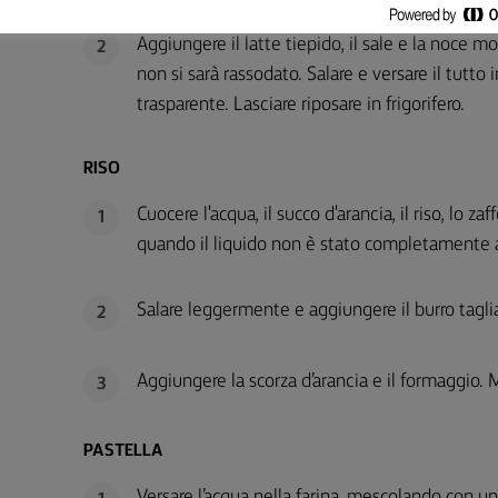
Aggiungere il latte tiepido, il sale e la noce
2
non si sarà rassodato. Salare e versare il tutto 
trasparente. Lasciare riposare in frigorifero.
RISO
Cuocere l'acqua, il succo d'arancia, il riso, lo za
1
quando il liquido non è stato completamente 
Salare leggermente e aggiungere il burro taglia
2
Aggiungere la scorza d’arancia e il formaggio. 
3
PASTELLA
Versare l’acqua nella farina, mescolando con u