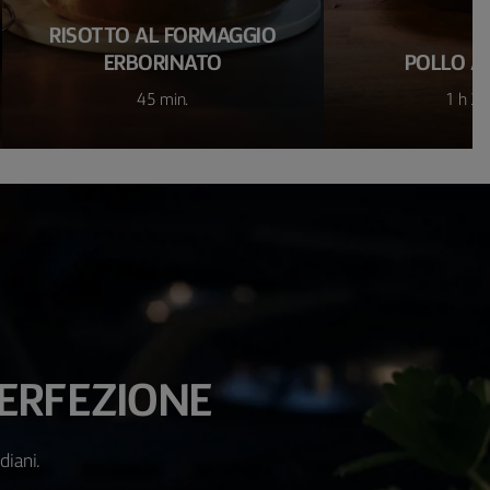
RISOTTO AL FORMAGGIO
ERBORINATO
POLLO A
45 min.
1 h 30
PERFEZIONE
diani.