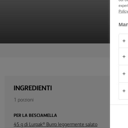
A
our d
CONSIGLI E
exper
TRUCCHI
Polic
OCCASIONE
Man
PRODOTTI
CHI
SIAMO
CONTATTACI
INGREDIENTI
1 porzioni
Italia
PER LA BESCIAMELLA
45 g di Lurpak® Burro leggermente salato