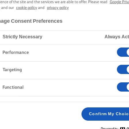
 BROCCOLI E C
ience of the site and the services we are able to offer. Please read
Google Priv
y
and our
cookie policy
and
privacy policy
age Consent Preferences
45 min. tempo di cottura
Strictly Necessary
Always Act
Home
Ricette
FRITTATA
Performance
Targeting
Functional
METODO
Preriscaldare il forno a 170°C /150°C se ventil
1
Confirm My Choi
Scaldare una padella adatta alla cottura nel 
2