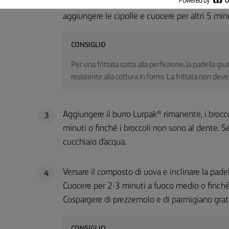
il burro bolle, aggiungere l’aglio e cuocere p
aggiungere le cipolle e cuocere per altri 5 minu
CONSIGLIO
Per una frittata cotta alla perfezione, la padella gi
resistente alla cottura in forno. La frittata non deve 
Aggiungere il burro Lurpak® rimanente, i brocco
3
minuti o finché i broccoli non sono al dente. Se
cucchiaio d’acqua.
Versare il composto di uova e inclinare la pad
4
Cuocere per 2-3 minuti a fuoco medio o finché 
Cospargere di prezzemolo e di parmigiano grat
CONSIGLIO