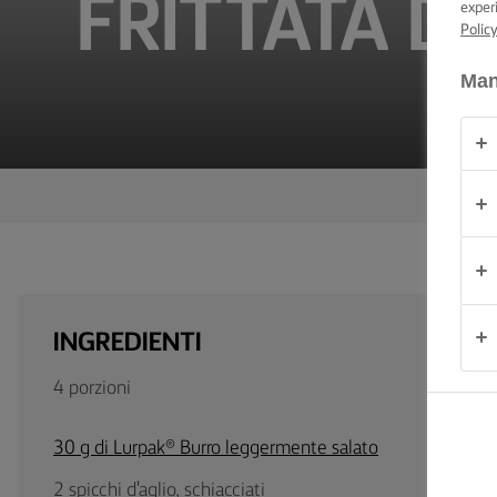
FRITTATA DI
exper
CONSIGLI E
TRUCCHI
Polic
Man
OCCASIONE
PRODOTTI
CHI
SIAMO
CONTATTACI
INGREDIENTI
4 porzioni
Italia
30 g di Lurpak® Burro leggermente salato
2 spicchi d'aglio, schiacciati