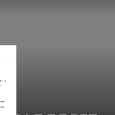
ostly
r
n
ome
nge