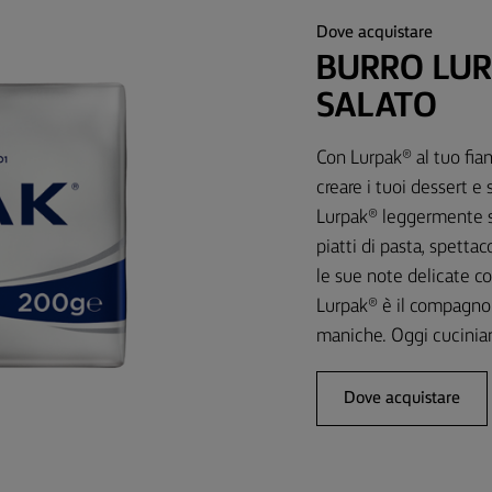
Dove acquistare
BURRO LU
SALATO
Con Lurpak® al tuo fianc
creare i tuoi dessert e s
Lurpak® leggermente sal
piatti di pasta, spettac
le sue note delicate co
Lurpak® è il compagno d
maniche. Oggi cuciniam
Dove acquistare