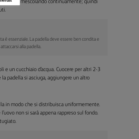
er 1 minuto, mescolando continuamente; quindi
ti.
usta è essenziale. La padella deve essere ben condita e
attaccarsi alla padella.
li e un cucchiaio d’acqua. Cuocere per altri 2-3
 la padella si asciuga, aggiungere un altro
ella in modo che si distribuisca uniformemente.
l’uovo non si sarà appena rappreso sul fondo.
tugiato.