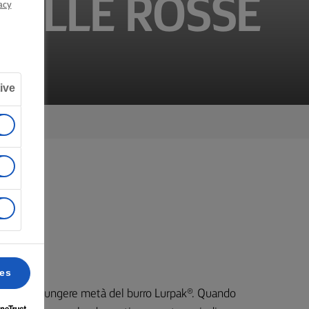
IPOLLE ROSSE
acy
ive
ato.
ces
forno e aggiungere metà del burro Lurpak®. Quando