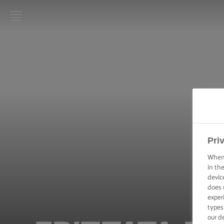
LURPAK®:
INIZIO
RICETTE
ABILITÀ
CULINARIE,
CONSIGLI E
SUGGERIMENTI
Pri
When 
TORTE E DOLCI
in th
–
devic
SUGGERIMENTI
E CONSIGLI
does 
exper
types
TECNICHE DI
our d
SPALMATURA,