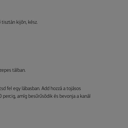
tisztán kijön, kész.
zepes tálban.
ítsd fel egy lábasban. Add hozzá a tojásos
 percig, amíg besűrűsödik és bevonja a kanál