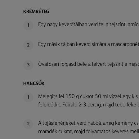
KRÉMRÉTEG
Egy nagy keverőtálban verd fel a tejszínt, am
1
Egy másik tálban keverd simára a mascarponét a
2
Óvatosan forgasd bele a felvert tejszínt a mas
3
HABCSÓK
Melegíts fel 150 g cukrot 50 ml vízzel egy ki
1
feloldódik. Forrald 2-3 percig, majd tedd félre
A tojásfehérjéket verd habbá, amíg kemény cs
2
maradék cukrot, majd folyamatos keverés mell