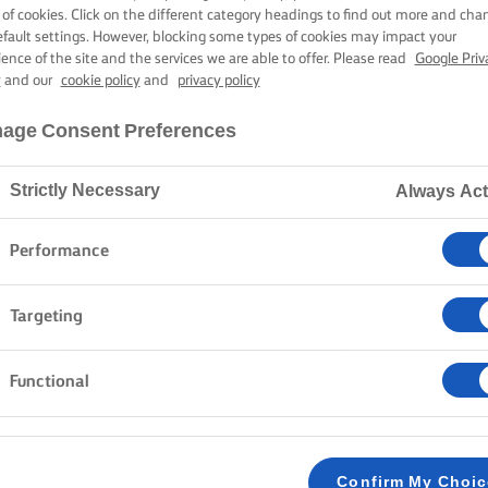
TRIFLE
 of cookies. Click on the different category headings to find out more and cha
efault settings. However, blocking some types of cookies may impact your
ience of the site and the services we are able to offer. Please read
Google Priv
y
and our
cookie policy
and
privacy policy
1 óra sütési-főzési idő
age Consent Preferences
Strictly Necessary
Always Act
Kezdőlap
Receptek
Trifle
Performance
Így készül a tökéletes trifle. Kényeztesd magad a klass
Targeting
piskóta, selymes vaníliakrém és könnyű mascarpone 
kapnak új lendületet. Aranybarnára pirított habcsókka
Functional
szeretteidet is elkápráztathatod.
MÓDSZER
Confirm My Choi