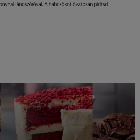
nyhai lángszóróval. A habcsókot óvatosan pirítsd