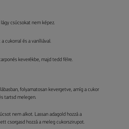
íg lágy csúcsokat nem képez.
 cukorral és a vaníliával.
carponés keverékbe, majd tedd félre.
s lábasban, folyamatosan kevergetve, amíg a cukor
 és tartsd melegen.
úcsot nem alkot. Lassan adagold hozzá a
ett csorgasd hozzá a meleg cukorszirupot.