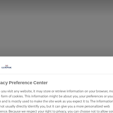
vacy Preference Center
you visit any website, it may store or retrieve information on your browser, m
e form of cookies. This information might be about you, your preferences or you
e and is mostly used to make the site work as you expect it to. The informatio
not usually directly identify you, but it can give you a more personalized web
ience. Because we respect your right to privacy, you can choose not to allow s