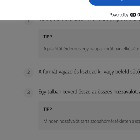
PISKÓTA
Melegítsd elő a sütőt 170 fokra (légkeveréses
1
TIPP
A piskótát érdemes egy nappal korábban elkészíte
A formát vajazd és lisztezd ki, vagy béleld sütő
2
Egy tálban keverd össze az összes hozzávalót,
3
TIPP
Minden hozzávalót tarts szobahőmérsékleten a szé