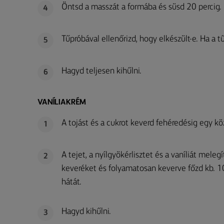
Öntsd a masszát a formába és süsd 20 percig.
4
Tűpróbával ellenőrizd, hogy elkészült-e. Ha a tű 
5
Hagyd teljesen kihűlni.
6
VANÍLIAKRÉM
A tojást és a cukrot keverd fehéredésig egy kö
1
A tejet, a nyílgyökérlisztet és a vaníliát meleg
2
keveréket és folyamatosan keverve főzd kb. 10
hátát.
Hagyd kihűlni.
3