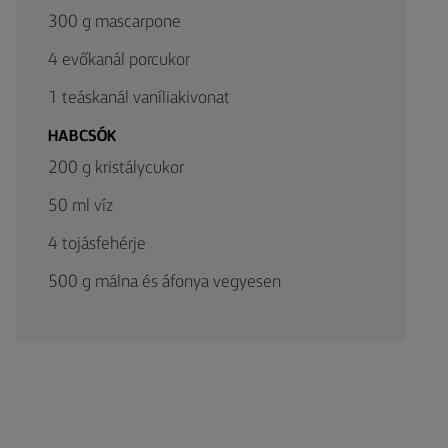
300 g mascarpone
4 evőkanál porcukor
1 teáskanál vaníliakivonat
HABCSÓK
200 g kristálycukor
50 ml víz
4 tojásfehérje
500 g málna és áfonya vegyesen