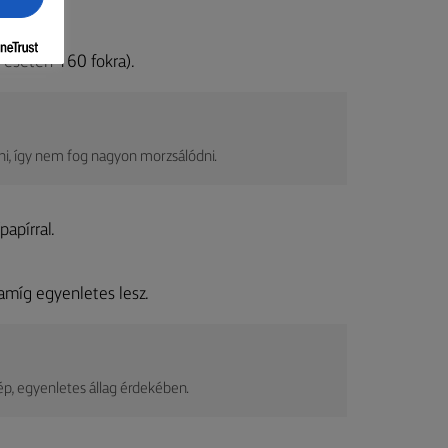
 esetén 160 fokra).
ni, így nem fog nagyon morzsálódni.
papírral.
 amíg egyenletes lesz.
p, egyenletes állag érdekében.