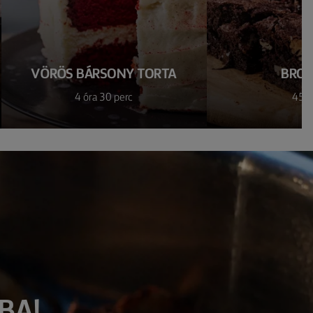
VÖRÖS BÁRSONY TORTA
BRO
4 óra 30 perc
45 p
BA!