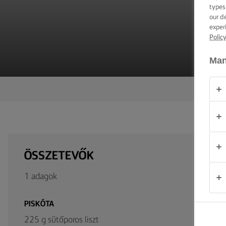
TIPPEK ÉS
types
TRÜKKÖK
our d
exper
Polic
ALKALOM
Man
TERMÉKEK
RÓLUNK
KAPCSOLAT
ÖSSZETEVŐK
Magyarország
1 adagok
PISKÓTA
225 g sütőporos liszt