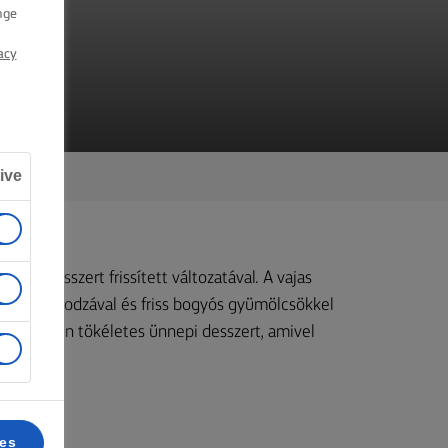
nge
acy
ive
zikus desszert frissített változatával. A vajas
rétegek bodzával és friss bogyós gyümölcsökkel
l a tetején tökéletes ünnepi desszert, amivel
ces