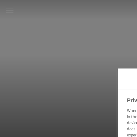
LURPAK®
KEZDŐLAP
RECEPTEK
FŐZÉSI
PRAKTIKÁK,
TIPPEK ÉS
TRÜKKÖK
SÜTÉSI
Pri
PRAKTIKÁK,
TIPPEK ÉS
When 
TRÜKKÖK
in th
devic
does 
KENÉSI
TECHNIKÁK,
exper