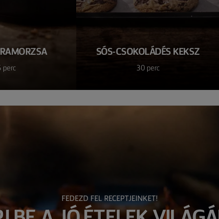
ARAMORZSA
SÓS-CSOKOLÁDÉS KEKSZ
 perc
30 perc
FEDEZD FEL RECEPTJEINKET!
PJ BE A JÓ ÉTELEK VILÁGÁ