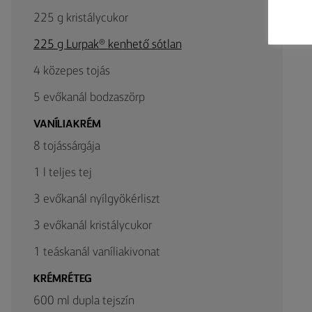
225 g kristálycukor
225 g Lurpak® kenhető sótlan
4 közepes tojás
5 evőkanál bodzaszörp
VANÍLIAKRÉM
8 tojássárgája
1 l teljes tej
3 evőkanál nyílgyökérliszt
3 evőkanál kristálycukor
1 teáskanál vaníliakivonat
KRÉMRÉTEG
600 ml dupla tejszín