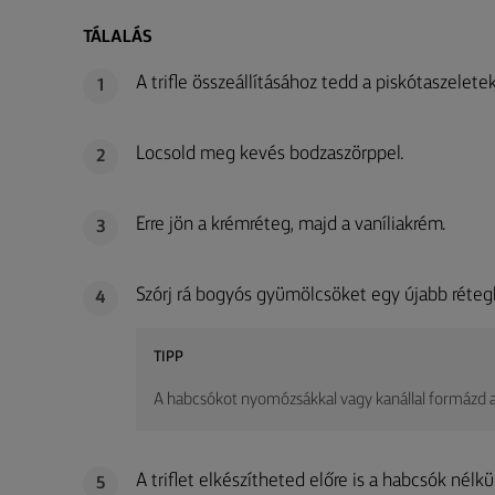
TÁLALÁS
A trifle összeállításához tedd a piskótaszeletek
1
Locsold meg kevés bodzaszörppel.
2
Erre jön a krémréteg, majd a vaníliakrém.
3
Szórj rá bogyós gyümölcsöket egy újabb réteg
4
TIPP
A habcsókot nyomózsákkal vagy kanállal formázd a 
A triflet elkészítheted előre is a habcsók nélkü
5