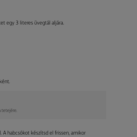
et egy 3 literes üvegtál aljára.
ként.
tetejére.
l. A habcsókot készítsd el frissen, amikor