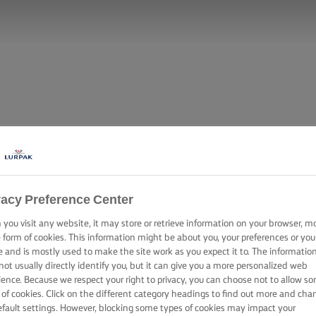
vacy Preference Center
you visit any website, it may store or retrieve information on your browser, m
e form of cookies. This information might be about you, your preferences or you
e and is mostly used to make the site work as you expect it to. The informatio
not usually directly identify you, but it can give you a more personalized web
ience. Because we respect your right to privacy, you can choose not to allow s
 of cookies. Click on the different category headings to find out more and cha
efault settings. However, blocking some types of cookies may impact your