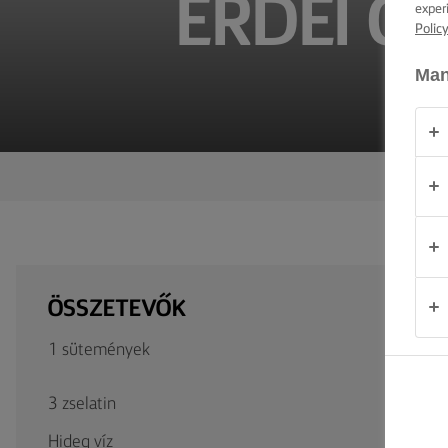
ERDEI G
TIPPEK ÉS
exper
TRÜKKÖK
Polic
Man
ALKALOM
TERMÉKEK
RÓLUNK
KAPCSOLAT
ÖSSZETEVŐK
Magyarország
1 sütemények
3 zselatin
Hideg víz