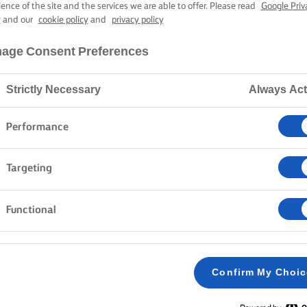
YÜMÖLCSÖS S
ience of the site and the services we are able to offer. Please read
Google Priv
y
and our
cookie policy
and
privacy policy
age Consent Preferences
4 óra 20 perc sütési-főzési idő
Strictly Necessary
Always Act
Kezdőlap
Receptek
ERDEI GYÜMÖLCSÖS SAJTTORTA
Performance
Targeting
MÓDSZER
Functional
Lágyítsuk a zselatint hideg vízben kb. 10 perci
1
Confirm My Choi
Közben a kekszet konyhai robotgépben finom m
2