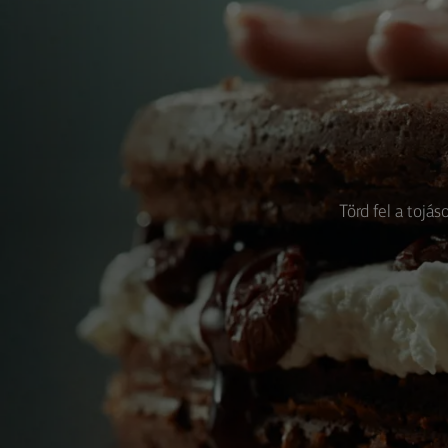
Törd fel a tojás