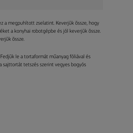
ez a megpuhított zselatint. Keverjük össze, hogy
éket a konyhai robotgépbe és jól keverjük össze.
erjük össze.
 Fedjük le a tortaformát műanyag fóliával és
a sajttortát tetszés szerint vegyes bogyós