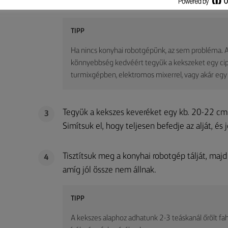
Lurpak®-ot és turmixoljuk össze.
TIPP
Ha nincs konyhai robotgépünk, az sem probléma. A
könnyebbség kedvéért tegyük a kekszeket egy cipz
turmixgépben, elektromos mixerrel, vagy akár egy t
Tegyük a kekszes keveréket egy kb. 20-22 cm 
3
Simítsuk el, hogy teljesen befedje az alját, és
Tisztítsuk meg a konyhai robotgép tálját, majd 
4
amíg jól össze nem állnak.
TIPP
A kekszes alaphoz adhatunk 2-3 teáskanál őrölt fahé