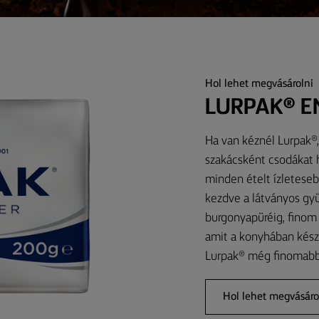
Hol lehet megvásárolni
LURPAK® E
Ha van kéznél Lurpak®, 
szakácsként csodákat h
minden ételt ízleteseb
kezdve a látványos gyü
burgonyapüréig, finom
amit a konyhában készí
Lurpak® még finomabbá
Hol lehet megvásáro