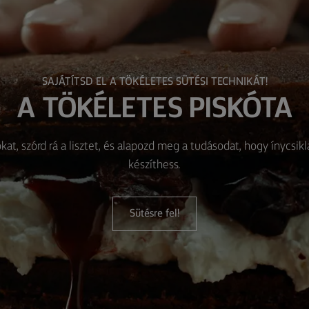
SAJÁTÍTSD EL A TÖKÉLETES SÜTÉSI TECHNIKÁT!
A TÖKÉLETES PISKÓTA
okat, szórd rá a lisztet, és alapozd meg a tudásodat, hogy ínycsi
készíthess.
Sütésre fel!