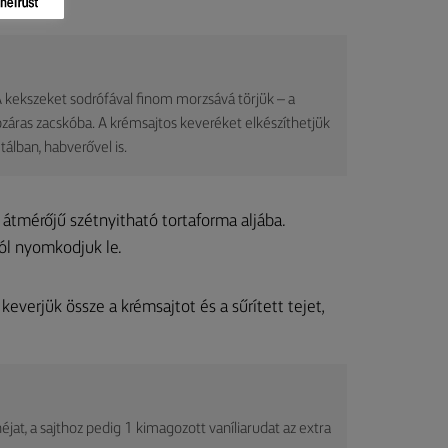
 kekszeket sodrófával finom morzsává törjük – a
áras zacskóba. A krémsajtos keveréket elkészíthetjük
álban, habverővel is.
átmérőjű szétnyitható tortaforma aljába.
 jól nyomkodjuk le.
keverjük össze a krémsajtot és a sűrített tejet,
jat, a sajthoz pedig 1 kimagozott vaníliarudat az extra