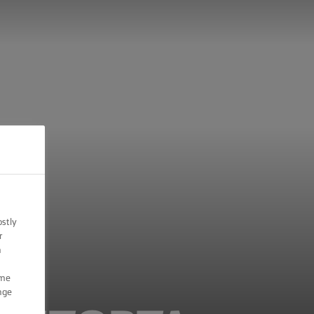
ostly
r
n
ome
nge