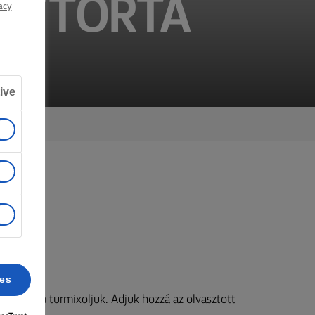
AJTTORTA
acy
ive
g.
ces
orzsává turmixoljuk. Adjuk hozzá az olvasztott