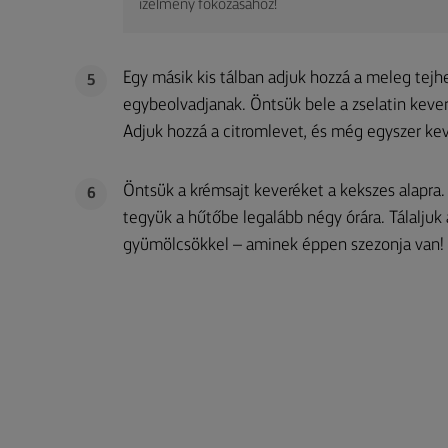
ízélmény fokozásához!
Egy másik kis tálban adjuk hozzá a meleg tejh
5
egybeolvadjanak. Öntsük bele a zselatin kever
Adjuk hozzá a citromlevet, és még egyszer kev
Öntsük a krémsajt keveréket a kekszes alapra.
6
tegyük a hűtőbe legalább négy órára. Tálaljuk 
gyümölcsökkel – aminek éppen szezonja van!