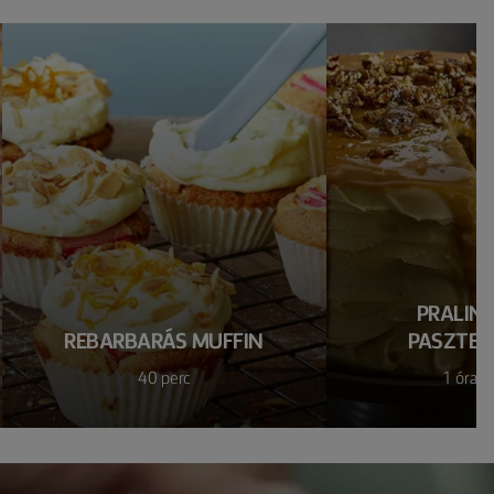
PRALINÉ
REBARBARÁS MUFFIN
PASZTER
40 perc
1 óra 4