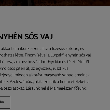
NYHÉN SÓS VAJ
akkor bármikor készen állsz a főzésre, sütésre, és
ozhatsz létre. Finom ízével a Lurpak® enyhén sós vaj
bé tesz, amihez hozzáadod. Egy kiadós tésztaételtől
mölcsös pitén át, az egyszerű, rusztikus
 ízjegyei minden alkotást magasabb szintre emelnek,
tesz. Azok számára, akik szeretik a finom ételeket, a
 teszi azokat. Lássunk neki! Ma merészen főzünk.
lni