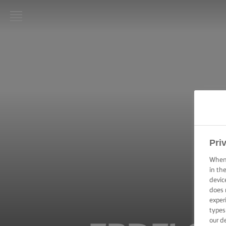
LURPAK®
KEZDŐLAP
RECEPTEK
FŐZÉSI
PRAKTIKÁK,
TIPPEK ÉS
TRÜKKÖK
Pri
When 
SÜTÉSI
in th
PRAKTIKÁK,
TIPPEK ÉS
devic
TRÜKKÖK
does 
exper
types
KENÉSI
our d
TECHNIKÁK,