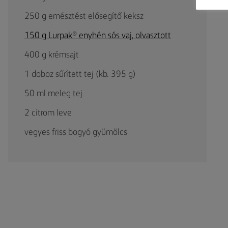
250 g emésztést elősegítő keksz
150 g Lurpak® enyhén sós vaj, olvasztott
400 g krémsajt
1 doboz sűrített tej (kb. 395 g)
50 ml meleg tej
2 citrom leve
vegyes friss bogyó gyümölcs