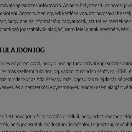
mával kapcsolatos információ. Az nem helyettesíti az orvosi jav
tekinteni. Amennyiben egyedi kérdése van, azt orvosával beszél
t, hogy erre az információra hagyatkozik, azt teljes mértékben 
a vonatkozó jogszabályok alapján) nem felel annak eredményéért.
I TULAJDONJOG
a és egyetért azzal, hogy a honlap tartalmával kapcsolatos mind
 és más szellemi tulajdonjog, valamint minden szoftver, HTML 
maz mindenkor az Arla és/vagy más jogosultak tulajdonát képezik 
rvények és a nemzetközi egyezmények rendelkezési alapján vé
nített anyagot a felhasználók a nélkül, hogy adott esetben előz
nék, nem jogosultak módosítani, lemásolni, terjeszteni, továbbí