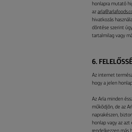
honlapra mutató hip
az
arla@arlafoods.
hivatkozás használat
döntése szerint úgy
tartalmilag vagy má
6. FELELŐS
Az internet termés
hogy a jelen honlap
Az Arla minden éss
működjön, de az Arl
naprakészen, bizton
honlap vagy az azt 
rendelkezzen más h