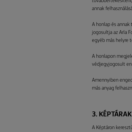
továbbértékesíteni,
annak felhasználásá
A honlap és annak t
jogosultja az Arla 
egyéb más helyre tö
A honlapon megjelen
védjegyjogosult en
Amennyiben engedél
más anyag felhaszn
3. KÉPTÁRAK
A Képtáron kereszt