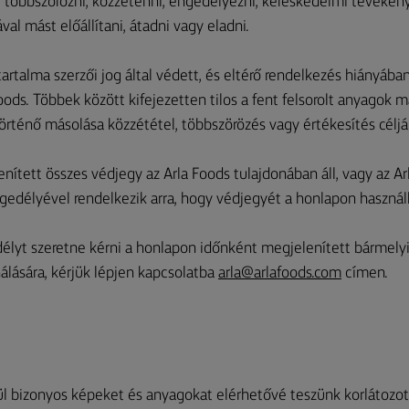
 többszörözni, közzétenni, engedélyezni, kereskedelmi tevékeny
val mást előállítani, átadni vagy eladni.
artalma szerzői jog által védett, és eltérő rendelkezés hiányában
Foods. Többek között kifejezetten tilos a fent felsorolt anyagok 
rténő másolása közzététel, többszörözés vagy értékesítés céljá
ített összes védjegy az Arla Foods tulajdonában áll, vagy az Ar
gedélyével rendelkezik arra, hogy védjegyét a honlapon haszná
yt szeretne kérni a honlapon időnként megjelenített bármely
álására, kérjük lépjen kapcsolatba
arla@arlafoods.com
címen.
ül bizonyos képeket és anyagokat elérhetővé teszünk korlátozott