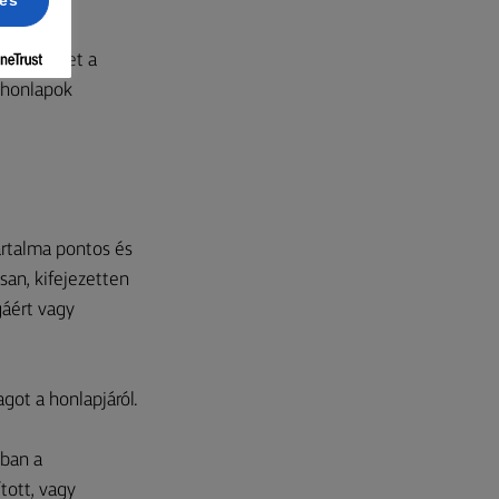
ces
, azonban
m ért egyet a
a honlapok
artalma pontos és
san, kifejezetten
áért vagy
got a honlapjáról.
tban a
tott, vagy