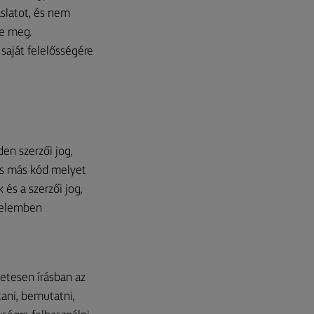
aslatot, és nem
je meg.
saját felelősségére
en szerzői jog,
és más kód melyet
és a szerzői jog,
delemben
etesen írásban az
tani, bemutatni,