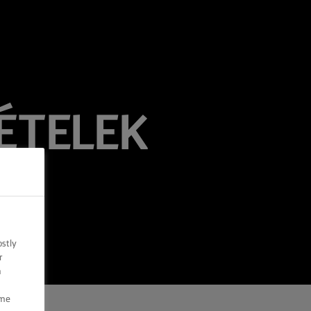
ÉTELEK
ostly
r
n
ome