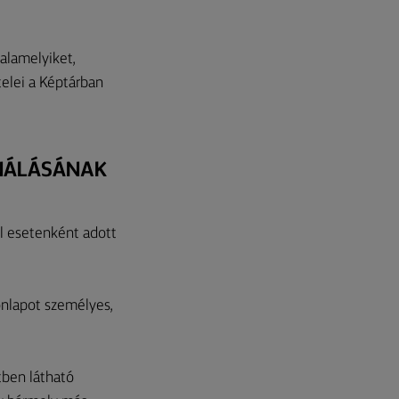
alamelyiket,
ételei a Képtárban
ZNÁLÁSÁNAK
al esetenként adott
honlapot személyes,
tben látható