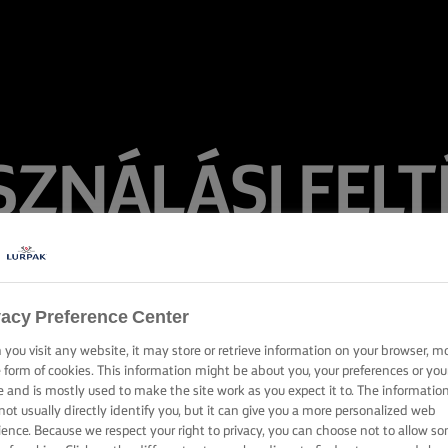
SZNÁLÁSI FELT
vacy Preference Center
you visit any website, it may store or retrieve information on your browser, m
e form of cookies. This information might be about you, your preferences or you
e and is mostly used to make the site work as you expect it to. The informatio
not usually directly identify you, but it can give you a more personalized web
ience. Because we respect your right to privacy, you can choose not to allow s
Kezdőlap
Felhasználási Feltételek