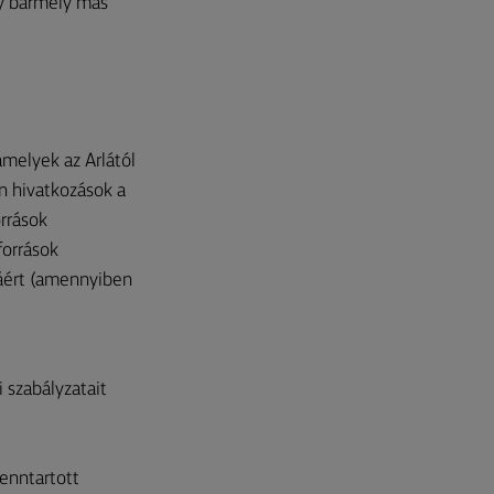
gy bármely más
amelyek az Arlától
n hivatkozások a
orrások
források
táért (amennyiben
 szabályzatait
fenntartott