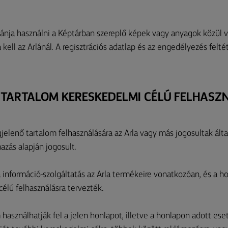
ánja használni a Képtárban szereplő képek vagy anyagok közül v
a kell az Arlánál. A regisztrációs adatlap és az engedélyezés felt
PTARTALOM KERESKEDELMI CÉLÚ FELHAS
elenő tartalom felhasználására az Arla vagy más jogosultak ált
mazás alapján jogosult.
a információ-szolgáltatás az Arla termékeire vonatkozóan, és a 
élú felhasználásra tervezték.
használhatják fel a jelen honlapot, illetve a honlapon adott ese