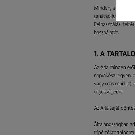
Minden, a Felhaszn
tanácsoljuk, hogy g
Felhasználási felté
használatát.
1. A TARTA
Az Arla minden erő
naprakész legyen, a
vagy más módon) a
teljességéért.
Az Arla saját dönté
Általánosságban ad
tápértéktartalomra