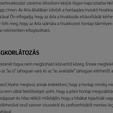
erhivatkozást szeretne létesíteni kérjük lépjen kapcsolatba Hel
com
címen. Az Arla általában üdvözli a honlapjára mutató hivatko
ával Ön elfogadja, hogy az Arla a hivatkozás eltávolítását kérheti
 ítéli meg, hogy az Arla számára a hivatkozott honlap bármilye
s tekintetben kifogásolható.
SÉGKORLÁTOZÁS
zeténél fogva nem megbízható közvetítő közeg. Ennek megfelel
 az "as is" (ahogyan van) és az "as available" (ahogyan elérhető)
zerű lépést megtesz annak érdekében, hogy a honlap mindig m
a nem vállal felelősséget azért, hogy a jelen honlap megszakítás
ságosan és hiba nélkül működjön, hogy a hibákat kijavítsák vag
elérhetővé tevő szerver vírusoktól és szoftverhibától mentes leg
ibával.