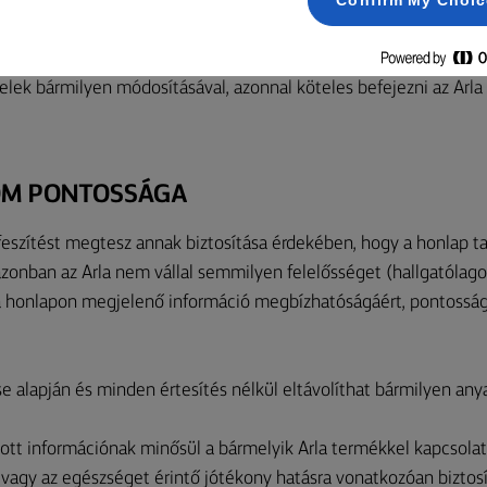
Confirm My Choi
álási feltételekben általunk végrehajtott módosítást kiemelünk
yakran ellenőrizze a Felhasználási feltételeket. Amennyiben ne
telek bármilyen módosításával, azonnal köteles befejezni az Arl
LOM PONTOSSÁGA
feszítést megtesz annak biztosítása érdekében, hogy a honlap t
zonban az Arla nem vállal semmilyen felelősséget (hallgatólago
 honlapon megjelenő információ megbízhatóságáért, pontosság
se alapján és minden értesítés nélkül eltávolíthat bármilyen anya
ott információnak minősül a bármelyik Arla termékkel kapcsola
 vagy az egészséget érintő jótékony hatásra vonatkozóan biztosí