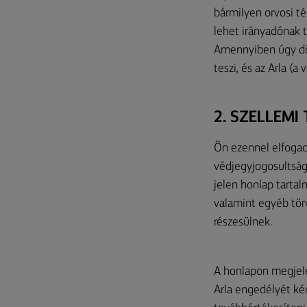
bármilyen orvosi té
lehet irányadónak 
Amennyiben úgy dön
teszi, és az Arla (
2. SZELLEM
Ön ezennel elfogadj
védjegyjogosultság
jelen honlap tartal
valamint egyéb tö
részesülnek.
A honlapon megjele
Arla engedélyét kér