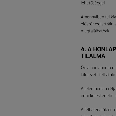
lehetőséggel..
Amennyiben fel kív
először regisztrálni
megtalálhatóak.
4. A HONLA
TILALMA
Ön a honlapon megj
kifejezett felhatal
A jelen honlap célj
nem kereskedelmi c
A felhasználók nem 