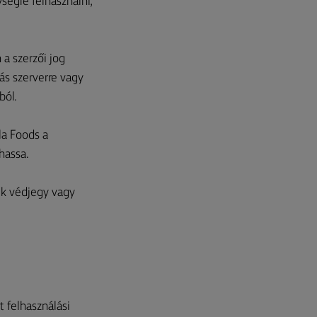
ségre felhasználni,
 a szerzői jog
más szerverre vagy
ból.
la Foods a
lhassa.
ik védjegy vagy
 felhasználási