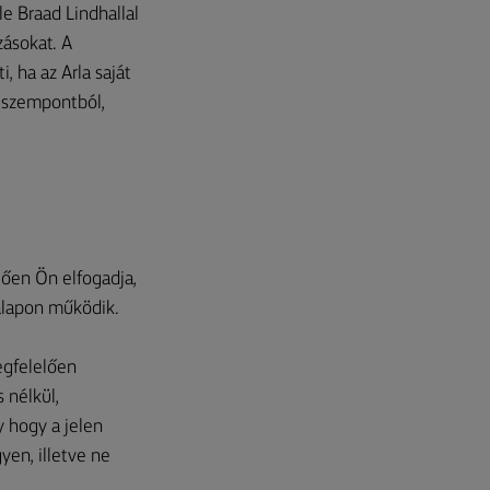
le Braad Lindhallal
zásokat. A
, ha az Arla saját
n szempontból,
ően Ön elfogadja,
 alapon működik.
egfelelően
 nélkül,
y hogy a jelen
yen, illetve ne