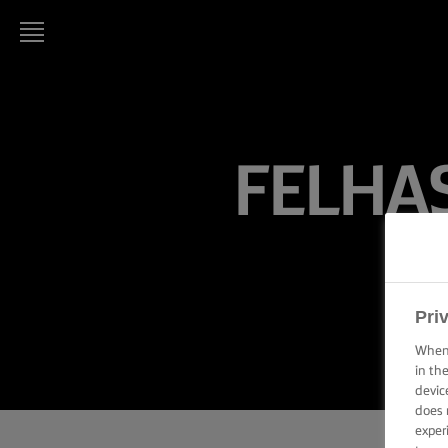
LURPAK®
KEZDŐLAP
FELHA
RECEPTEK
FŐZÉSI
PRAKTIKÁK,
TIPPEK ÉS
TRÜKKÖK
Pri
SÜTÉSI
PRAKTIKÁK,
When 
TIPPEK ÉS
in th
TRÜKKÖK
devic
does 
KENÉSI
exper
TECHNIKÁK,