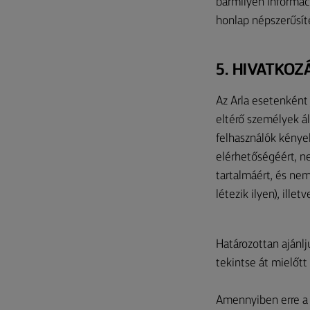
bármilyen informác
honlap népszerűsít
5. HIVATKOZ
Az Arla esetenként 
eltérő személyek á
felhasználók kényel
elérhetőségéért, ne
tartalmáért, és ne
létezik ilyen), ille
Határozottan ajánlj
tekintse át mielőtt
Amennyiben erre a h