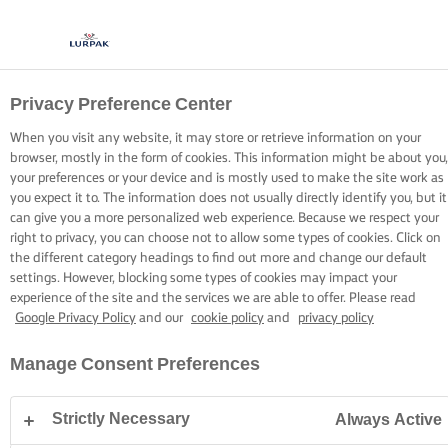
Privacy Preference Center
TÁJÉKOZTATÁS A
When you visit any website, it may store or retrieve information on your
SÜTIKRŐL
browser, mostly in the form of cookies. This information might be about you,
your preferences or your device and is mostly used to make the site work as
you expect it to. The information does not usually directly identify you, but it
can give you a more personalized web experience. Because we respect your
right to privacy, you can choose not to allow some types of cookies. Click on
the different category headings to find out more and change our default
settings. However, blocking some types of cookies may impact your
Kezdőlap
Tájékoztatás a sütikről
experience of the site and the services we are able to offer. Please read
Google Privacy Policy
and our
cookie policy
and
privacy policy
Manage Consent Preferences
MIK AZOK A SÜTIK?
Strictly Necessary
Always Active
A legtöbb webhelyhez hasonlóan ez a webhely is akkor