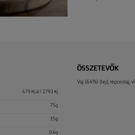
ÖSSZETEVŐK
Vaj (64%) (tej), repceolaj, ví
679 Kcal / 2793 Kj
75g
35g
0,6g