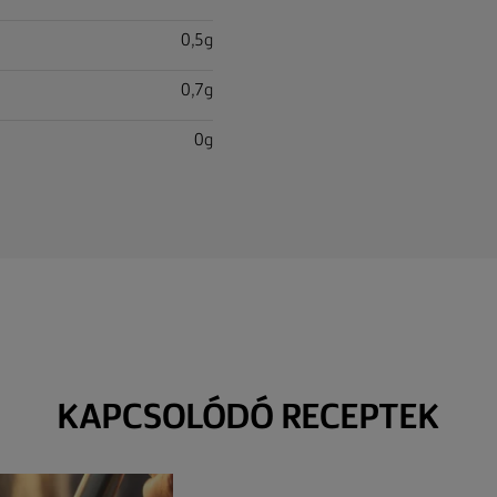
0,5g
0,7g
0g
KAPCSOLÓDÓ RECEPTEK