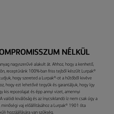
KOMPROMISSZUM NÉLKÜL
nyag nagyszerűvé alakult át. Ahhoz, hogy a kenhető,
jjön, receptúránk 100%-ban friss tejből készült Lurpak®
 tudjuk, hogy szereted a Lurpak®-ot a hűtőből kivéve
oz, hogy ezt lehetővé tegyük és garantáljuk, hogy így
y kis repceolajat és épp annyi vizet, amennyi
A valódi kiválóság és az ínycsiklandó íz nem csak úgy a
 minőségi vaj előállításához a Lurpak® 1901 óta
li hozzáállására van szükség.