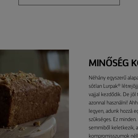
MINŐSÉG 
Néhány egyszerű alapa
sótlan Lurpak® létrejö
vajjal kezdődik. De jól
azonnal használni! Ahh
legyen, adunk hozzá eg
szükséges. Ez minden. 
semmiből keletkezik, a
kompromisszumok nélkü