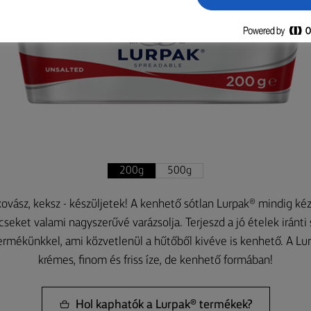
200g
500g
 kovász, keksz - készüljetek! A kenhető sótlan Lurpak® mindig ké
seket valami nagyszerűvé varázsolja. Terjeszd a jó ételek iránt
ermékünkkel, ami közvetlenül a hűtőből kivéve is kenhető. A Lur
krémes, finom és friss íze, de kenhető formában!
Hol kaphatók a Lurpak® termékek?