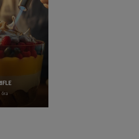
IFLE
 óra