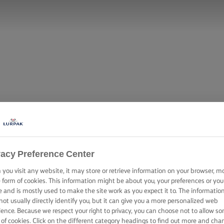
vacy Preference Center
you visit any website, it may store or retrieve information on your browser, m
e form of cookies. This information might be about you, your preferences or you
e and is mostly used to make the site work as you expect it to. The informatio
not usually directly identify you, but it can give you a more personalized web
ience. Because we respect your right to privacy, you can choose not to allow s
 of cookies. Click on the different category headings to find out more and cha