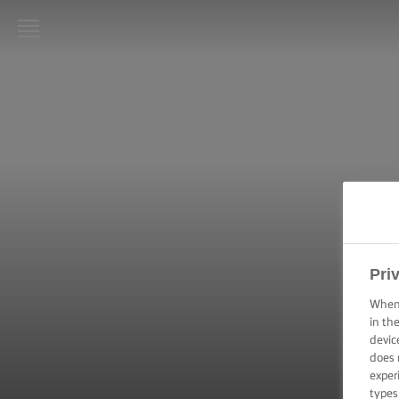
LURPAK®
KEZDŐLAP
RECEPTEK
FŐZÉSI
PRAKTIKÁK,
TIPPEK ÉS
TRÜKKÖK
Pri
SÜTÉSI
PRAKTIKÁK,
When 
TIPPEK ÉS
in th
TRÜKKÖK
devic
does 
exper
KENÉSI
TECHNIKÁK,
types