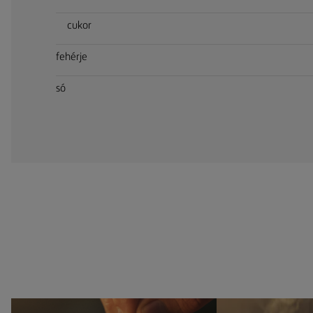
cukor
fehérje
só