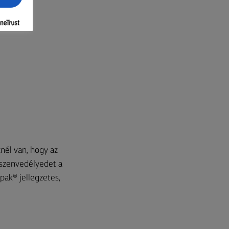
znél van, hogy az
i szenvedélyedet a
pak® jellegzetes,