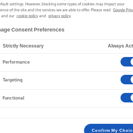
LURPAK®
efault settings. However, blocking some types of cookies may impact your
ience of the site and the services we are able to offer. Please read
Google Priv
ENHETŐ SÓTL
y
and our
cookie policy
and
privacy policy
age Consent Preferences
Strictly Necessary
Always Act
Kezdőlap
Termékek
Kenhető sótlan Lurpak®
Performance
Targeting
ÜK SZÉT KÖNNYEDÉN A SZENVE
Functional
Confirm My Choi