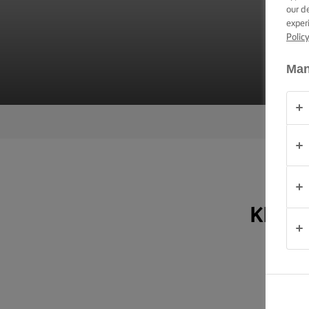
TIPPEK ÉS
our d
TRÜKKÖK
exper
K
Polic
ALKALOM
Man
TERMÉKEK
RÓLUNK
KAPCSOLAT
KENJ
Magyarország