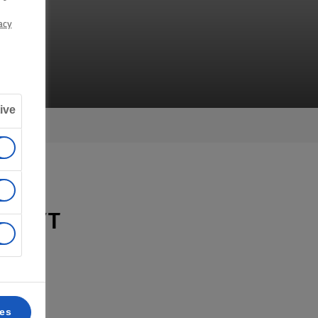
acy
AN
ive
DÉLYT
ces