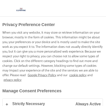
Privacy Preference Center
TÖBBRE VÁGYSZ?
LÉPJ KAPCSOLATBA
When you visit any website, it may store or retrieve information on your
browser, mostly in the form of cookies. This information might be about
VELÜNK
you, your preferences or your device and is mostly used to make the site
work as you expect it to. The information does not usually directly identify
you, but it can give you a more personalized web experience. Because we
respect your right to privacy, you can choose not to allow some types of
Nem tudod, hol kapni Lurpak®-ot, melyik terméket
cookies. Click on the different category headings to find out more and
használd, vagy más Lurpak®-os kérdésed van? Akkor kérjük,
change our default settings. However, blocking some types of cookies
fordulj hozzánk.
may impact your experience of the site and the services we are able to
offer. Please read
Google Privacy Policy
and our
cookie policy
and
privacy policy
Manage Consent Preferences
Kezdőlap
Kapcsolat
Strictly Necessary
Always Active