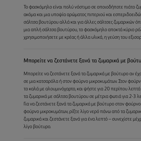
Το φασκόμηλο είναι πολύ νόστιμο σε οποιοδήποτε πιάτο ζυμα
ακόμα και μια υποψία αρώματος πιπεριού και εσπεριδοειδών.
σάλτσα βουτύρου αλλά και για άλλες σάλτσες ζυμαρικών όπω
μια απλή σάλτσα βουτύρου, το φασκόμηλο αποκτά κύριο ρόλο
χρησιμοποιήσετε με κρέας ή άλλα υλικά, η γεύση του εξισορ
Μπορείτε να ζεστάνετε ξανά τα ζυμαρικά με βούτυ
Μπορείτε να ζεστάνετε ξανά τα ζυμαρικά με βούτυρο αν έχ
σε μια κατσαρόλα ή στον φούρνο μικροκυμάτων. Στον φούρν
το καλά με αλουμινόχαρτο, και ψήστε για 20 περίπου λεπτά
τα ζυμαρικά με σάλτσα βουτύρου σε μέτρια φωτιά για 2-3 λ
Για να ζεστάνετε ξανά τα ζυμαρικά με βούτυρο στον φούρνο
φούρνο μικροκυμάτων, ρίξτε λίγο νερό πάνω από τα ζυμαρικ
ζυμαρικά και ζεστάνετε ξανά για ένα λεπτό – συνεχίστε μέ
λίγο βούτυρο.