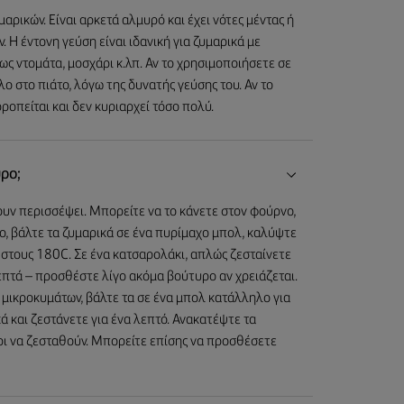
ρικών. Είναι αρκετά αλμυρό και έχει νότες μέντας ή
 Η έντονη γεύση είναι ιδανική για ζυμαρικά με
ς ντομάτα, μοσχάρι κ.λπ. Αν το χρησιμοποιήσετε σε
 στο πιάτο, λόγω της δυνατής γεύσης του. Αν το
ροπείται και δεν κυριαρχεί τόσο πολύ.
ρο;
ουν περισσέψει. Μπορείτε να το κάνετε στον φούρνο,
ο, βάλτε τα ζυμαρικά σε ένα πυρίμαχο μπολ, καλύψτε
 στους 180C. Σε ένα κατσαρολάκι, απλώς ζεσταίνετε
επτά – προσθέστε λίγο ακόμα βούτυρο αν χρειάζεται.
 μικροκυμάτων, βάλτε τα σε ένα μπολ κατάλληλο για
ά και ζεστάνετε για ένα λεπτό. Ανακατέψτε τα
χρι να ζεσταθούν. Μπορείτε επίσης να προσθέσετε