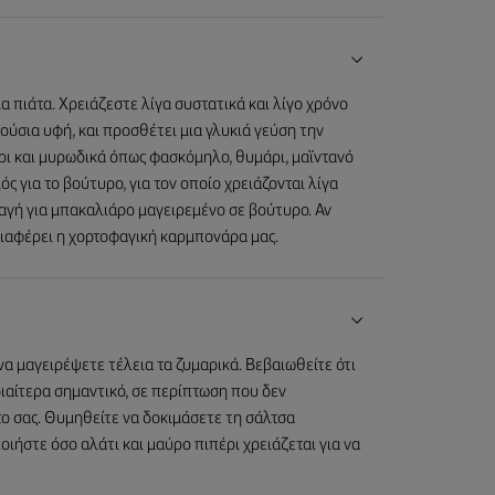
α πιάτα. Χρειάζεστε λίγα συστατικά και λίγο χρόνο
ούσια υφή, και προσθέτει μια γλυκιά γεύση την
έρι και μυρωδικά όπως φασκόμηλο, θυμάρι, μαϊντανό
ς για το βούτυρο, για τον οποίο χρειάζονται λίγα
ταγή για μπακαλιάρο μαγειρεμένο σε βούτυρο. Αν
νδιαφέρει η χορτοφαγική καρμπονάρα μας.
να μαγειρέψετε τέλεια τα ζυμαρικά. Βεβαιωθείτε ότι
ιδιαίτερα σημαντικό, σε περίπτωση που δεν
ο σας. Θυμηθείτε να δοκιμάσετε τη σάλτσα
ιήστε όσο αλάτι και μαύρο πιπέρι χρειάζεται για να