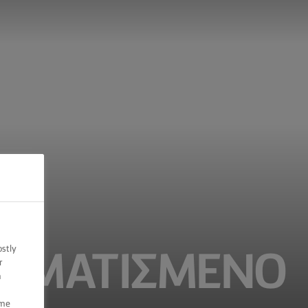
ostly
ΡΩΜΑΤΙΣΜΈΝΟ
r
n
ome