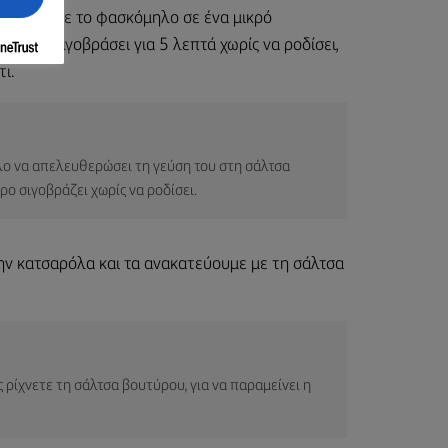
βούτυρο με το φασκόμηλο σε ένα μικρό
με να σιγοβράσει για 5 λεπτά χωρίς να ροδίσει,
ι.
λο να απελευθερώσει τη γεύση του στη σάλτσα
ρο σιγοβράζει χωρίς να ροδίσει.
ην κατσαρόλα και τα ανακατεύουμε με τη σάλτσα
ς ρίχνετε τη σάλτσα βουτύρου, για να παραμείνει η