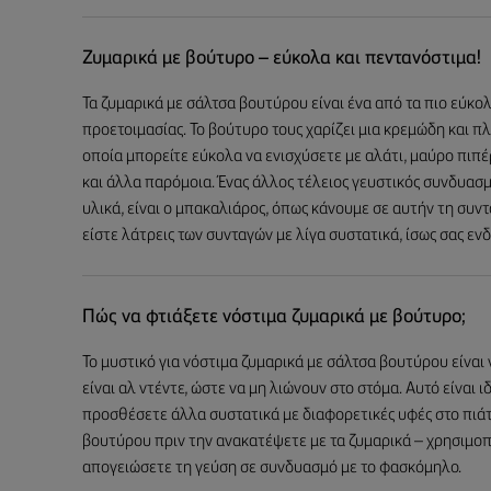
Ζυμαρικά με βούτυρο – εύκολα και πεντανόστιμα!
Τα ζυμαρικά με σάλτσα βουτύρου είναι ένα από τα πιο εύκολ
προετοιμασίας. Το βούτυρο τους χαρίζει μια κρεμώδη και πλ
οποία μπορείτε εύκολα να ενισχύσετε με αλάτι, μαύρο πιπ
και άλλα παρόμοια. Ένας άλλος τέλειος γευστικός συνδυασμό
υλικά, είναι ο μπακαλιάρος, όπως κάνουμε σε αυτήν τη συν
είστε λάτρεις των συνταγών με λίγα συστατικά, ίσως σας ε
Πώς να φτιάξετε νόστιμα ζυμαρικά με βούτυρο;
Το μυστικό για νόστιμα ζυμαρικά με σάλτσα βουτύρου είναι 
είναι αλ ντέντε, ώστε να μη λιώνουν στο στόμα. Αυτό είναι 
προσθέσετε άλλα συστατικά με διαφορετικές υφές στο πιάτ
βουτύρου πριν την ανακατέψετε με τα ζυμαρικά – χρησιμοπο
απογειώσετε τη γεύση σε συνδυασμό με το φασκόμηλο.