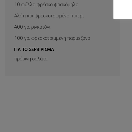
10 φύλλα φρέσκο φασκόμηλο
Αλάτι και φρεσκοτριμμένο πιπέρι
400 γρ. ριγκατόνι
100 γρ. φρεσκοτριμμένη παρμεζάνα
ΓΙΑ ΤΟ ΣΕΡΒΙΡΙΣΜΑ
πράσινη σαλάτα