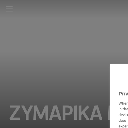
LURPAK®
ΑΡΧΙΚΗ
ΣΥΝΤΑΓΕΣ
ΜΑΓΕΙΡΙΚΕΣ
ΔΕΞΙΟΤΗΤΕΣ,
ΣΥΜΒΟΥΛΕΣ
ΚΑΙ
ΜΥΣΤΙΚΑ
Pri
ΨΗΣΙΜΟ -
ΔΕΞΙΟΤΗΤΕΣ,
When 
ΖΥΜΑΡΙΚΆ Μ
ΣΥΜΒΟΥΛΕΣ
in th
ΚΑΙ
devic
ΜΥΣΤΙΚΑ
does 
exper