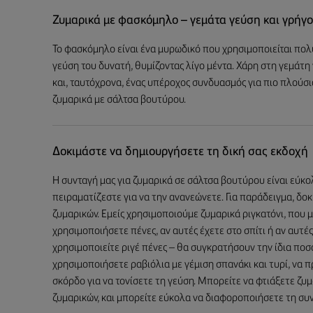
Ζυμαρικά με φασκόμηλο – γεμάτα γεύση και γρήγο
Το φασκόμηλο είναι ένα μυρωδικό που χρησιμοποιείται πολύ 
γεύση του δυνατή, θυμίζοντας λίγο μέντα. Χάρη στη γεμάτη 
και, ταυτόχρονα, ένας υπέροχος συνδυασμός για πιο πλούσια 
ζυμαρικά με σάλτσα βουτύρου.
Δοκιμάστε να δημιουργήσετε τη δική σας εκδοχή
Η συνταγή μας για ζυμαρικά σε σάλτσα βουτύρου είναι εύκο
πειραματίζεστε για να την ανανεώνετε. Για παράδειγμα, δ
ζυμαρικών. Εμείς χρησιμοποιούμε ζυμαρικά ριγκατόνι, που μ
χρησιμοποιήσετε πένες, αν αυτές έχετε στο σπίτι ή αν αυτές
χρησιμοποιείτε ριγέ πένες – θα συγκρατήσουν την ίδια ποσό
χρησιμοποιήσετε ραβιόλια με γέμιση σπανάκι και τυρί, να
σκόρδο για να τονίσετε τη γεύση. Μπορείτε να φτιάξετε ζ
ζυμαρικών, και μπορείτε εύκολα να διαφοροποιήσετε τη συν