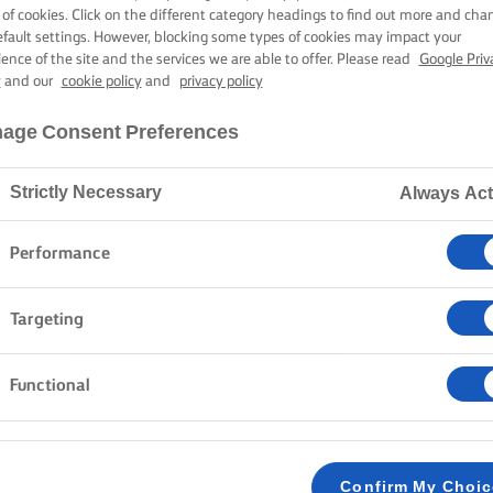
ΜΕ ΦΑΣΚΌΜΗΛ
 of cookies. Click on the different category headings to find out more and cha
efault settings. However, blocking some types of cookies may impact your
ience of the site and the services we are able to offer. Please read
Google Priv
y
and our
cookie policy
and
privacy policy
15 λεπτά χρόνος μαγειρέματος
age Consent Preferences
Strictly Necessary
Always Act
Home
Συνταγές
Ζυμαρικά με Βούτυρο Αρωματισμένο με Φασκόμηλο
Performance
Targeting
ΜΈΘΟΔΟΣ
Functional
Βράζουμε τα ριγκατόνι σε αλατισμένο νερό γι
1
λεπτά ή μέχρι να γίνουν αλ ντέντε.
Confirm My Choi