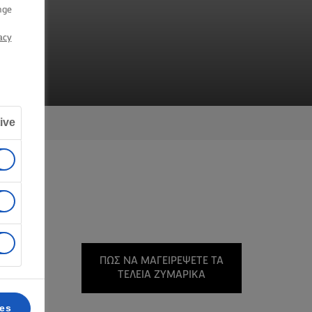
Ο
nge
acy
ive
α 8-9
ΠΏΣ ΝΑ ΜΑΓΕΙΡΈΨΕΤΕ ΤΑ
ΤΈΛΕΙΑ ΖΥΜΑΡΙΚΆ
ces