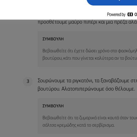
Όσο μαγειρεύονται τα ζυμαρικά, βάζουμε το 
2
κατσαρολάκι, λιώνουμε το βούτυρο και αφήνου
προσθέτουμε μαύρο πιπέρι και μια πρέζα αλάτ
ΣΥΜΒΟΥΛΉ
Βεβαιωθείτε ότι έχετε δώσει χρόνο στο φασκόμη
βουτύρου, κάτι που γίνεται καλύτερα αν το βούτυ
Σουρώνουμε τα ριγκατόνι, τα ξαναβάζουμε στ
3
βουτύρου. Αλατοπιπερώνουμε όσο θέλουμε.
ΣΥΜΒΟΥΛΉ
Βεβαιωθείτε ότι τα ζυμαρικά είναι καυτά όταν του
σάλτσα κρεμώδης κατά το σερβίρισμα.