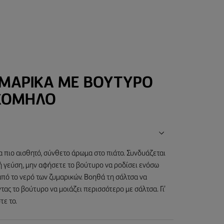
ΥΜΑΡΙΚΆ ΜΕ ΒΟΎΤΥΡΟ
ΚΌΜΗΛΟ
 πιο αισθητό, σύνθετο άρωμα στο πιάτο. Συνδυάζεται
ή γεύση, μην αφήσετε το βούτυρο να ροδίσει ενόσω
από το νερό των ζυμαρικών. Βοηθά τη σάλτσα να
ντας το βούτυρο να μοιάζει περισσότερο με σάλτσα. Γι’
τε το.