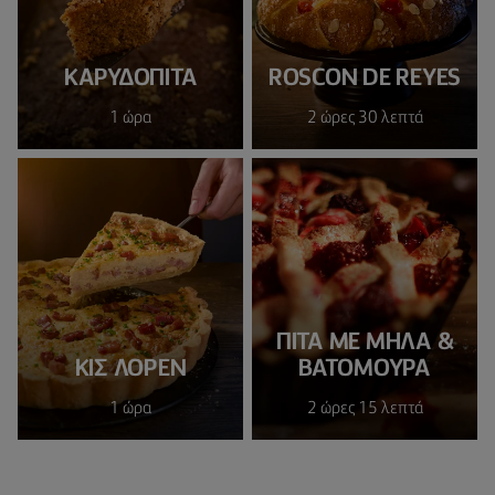
KΑΡΥΔΌΠΙΤΑ
ROSCON DE REYES
1 ώρα
2 ώρες 30 λεπτά
ΠΙΤΑ ΜΕ ΜΗΛΑ &
ΚΙΣ ΛΟΡΈΝ
ΒΑΤΟΜΟΥΡΑ
1 ώρα
2 ώρες 15 λεπτά