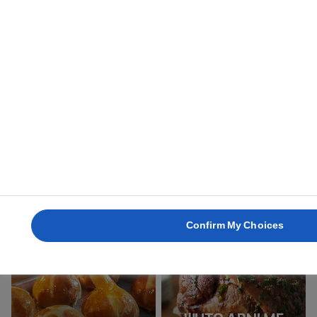
1 ώρα
3 ώρες
ΚΈΙΚ ΜΕ ΓΛΆΣΟ
ΚΕΚΑΚΙΑ ΜΕ
ΛΕΜΟΝΙΟΎ
ΡΑΒΕΝΤΙ
1 ώρα 30 λεπτά
40 λεπτά
Confirm My Choices