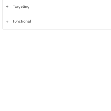
Targeting
Επιδόρπια
Δείπνο
Κέικ & Αρτοσκευάσματα
Functional
Ζυμαρικά
Ρύζι
Λαχανικά
Ψάρια και Θαλασσινά
Σφολιάτες
Σάντουιτς
205 Συνολικός αριθμός
ΤΟΎΡΤΑ ΜΕ
ΣΟΚΟΛΆΤΑ ΚΑΙ
ΠΑΣΧΑΛΙΝΌ ΨΗΤΌ
ΒΑΤΌΜΟΥΡΑ
CHEESECAKE