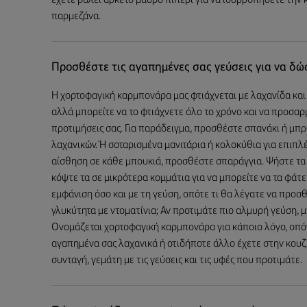
έχετε βάλει αρκετό μαύρο πιπέρι για να ισορροπήσετε την
παρμεζάνα.
Προσθέστε τις αγαπημένες σας γεύσεις για να δώσ
Η χορτοφαγική καρμπονάρα μας φτιάχνεται με λαχανίδα και 
αλλά μπορείτε να το φτιάχνετε όλο το χρόνο και να προσαρ
προτιμήσεις σας. Για παράδειγμα, προσθέστε σπανάκι ή μπ
λαχανικών. Ή σοταρισμένα μανιτάρια ή κολοκύθια για επιπλ
αίσθηση σε κάθε μπουκιά, προσθέστε σπαράγγια. Ψήστε τα γ
κόψτε τα σε μικρότερα κομμάτια για να μπορείτε να τα φάτε 
εμφάνιση όσο και με τη γεύση, οπότε τι θα λέγατε να προσ
γλυκύτητα με ντοματίνια; Αν προτιμάτε πιο αλμυρή γεύση, 
Ονομάζεται χορτοφαγική καρμπονάρα για κάποιο λόγο, οπό
αγαπημένα σας λαχανικά ή οτιδήποτε άλλο έχετε στην κουζ
συνταγή, γεμάτη με τις γεύσεις και τις υφές που προτιμάτε.