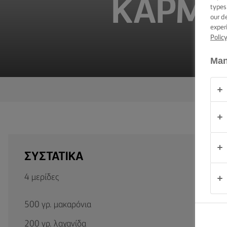
ΚΑΡΜΠ
ΕΠΑΛΕΙΨΗ -
types
ΔΕΞΙΟΤΗΤΕΣ,
our d
ΣΥΜΒΟΥΛΕΣ
exper
ΚΑΙ
Polic
ΜΥΣΤΙΚΑ
Man
ΠΕΡΊΣΤΑΣΗ
(PERÍSTASI)
ΠΡΟΪΟΝΤΑ
ΠΟΙΟΙ
ΕΙΜΑΣΤΕ
ΣΥΣΤΑΤΙΚΑ
ΕΠΙΚΟΙΝΩΝΙΑ
4 μερίδες
500 γρ. μακαρόνια
Cyprus
(Greek)
200 γρ. λαχανίδα