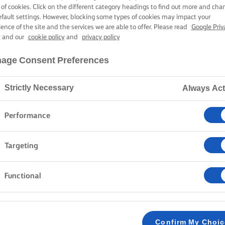
ΟΝΆΡΑ ΜΕ ΛΑ
 of cookies. Click on the different category headings to find out more and cha
efault settings. However, blocking some types of cookies may impact your
ience of the site and the services we are able to offer. Please read
Google Priv
y
and our
cookie policy
and
privacy policy
25 λεπτά χρόνος μαγειρέματος
age Consent Preferences
Strictly Necessary
Always Act
Home
Συνταγές
ΚΑΡΜΠΟΝΑΡΑ ΜΕ ΛΑΧΑΝΙΚΑ
Performance
Η καρμπονάρα είναι ένα κλασικό πιάτο αλλά μπορο
Targeting
συνταγή! Σε αυτήν τη συνταγή, φτιάχνουμε χορτοφα
καρμπονάρα μπορεί να είναι βαρύ φαγητό για κάποιο
Functional
διαφορετική ισορροπία. Η λαχανίδα είναι γεμάτη γεύσ
την υπέροχη κρεμώδη υφή – αυτή προέρχεται από τα 
το κάνουμε, είναι το βασικό συστατικό μιας καρμπον
Confirm My Choi