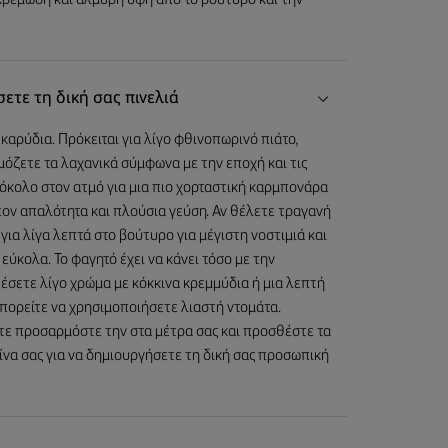
 κρεμώδη και αλμυρή υφή από το βούτυρο και την
ετε τη δική σας πινελιά
καρύδια. Πρόκειται για λίγο φθινοπωρινό πιάτο,
μόζετε τα λαχανικά σύμφωνα με την εποχή και τις
ρόκολο στον ατμό για μια πιο χορταστική καρμπονάρα
έον απαλότητα και πλούσια γεύση. Αν θέλετε τραγανή
ια λίγα λεπτά στο βούτυρο για μέγιστη νοστιμιά και
εύκολα. Το φαγητό έχει να κάνει τόσο με την
θέσετε λίγο χρώμα με κόκκινα κρεμμύδια ή μια λεπτή
μπορείτε να χρησιμοποιήσετε λιαστή ντομάτα.
τε προσαρμόστε την στα μέτρα σας και προσθέστε τα
ίνα σας για να δημιουργήσετε τη δική σας προσωπική