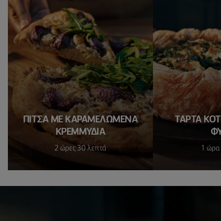
ΠΙΤΣΑ ΜΕ ΚΑΡΑΜΕΛΩΜΕΝΑ
ΤΑΡΤΑ ΚΟ
ΚΡΕΜΜΥΔΙΑ
Φ
2 ώρες 30 λεπτά
1 ώρα