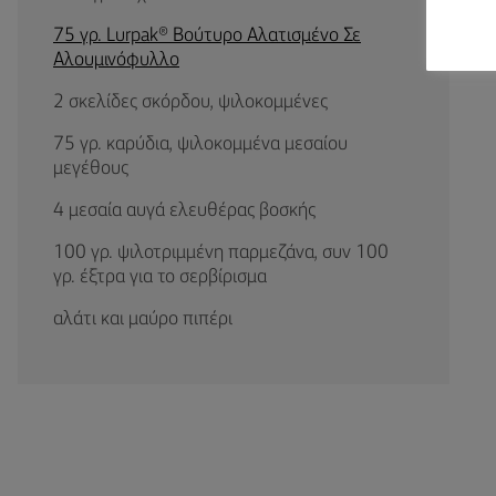
75 γρ. Lurpak® Βούτυρο Αλατισμένο Σε
Αλουμινόφυλλο
2 σκελίδες σκόρδου, ψιλοκομμένες
75 γρ. καρύδια, ψιλοκομμένα μεσαίου
μεγέθους
4 μεσαία αυγά ελευθέρας βοσκής
100 γρ. ψιλοτριμμένη παρμεζάνα, συν 100
γρ. έξτρα για το σερβίρισμα
αλάτι και μαύρο πιπέρι