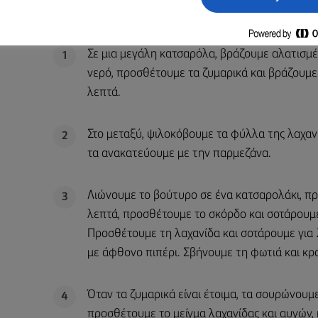
ΜΈΘΟΔΟΣ
Σε μια μεγάλη κατσαρόλα, βράζουμε αλατισμ
1
νερό, προσθέτουμε τα ζυμαρικά και βράζουμε
λεπτά.
Στο μεταξύ, ψιλοκόβουμε τα φύλλα της λαχαν
2
τα ανακατεύουμε με την παρμεζάνα.
Λιώνουμε το βούτυρο σε ένα κατσαρολάκι, πρ
3
λεπτά, προσθέτουμε το σκόρδο και σοτάρουμε
Προσθέτουμε τη λαχανίδα και σοτάρουμε για
με άφθονο πιπέρι. Σβήνουμε τη φωτιά και κρα
Όταν τα ζυμαρικά είναι έτοιμα, τα σουρώνουμ
4
προσθέτουμε το μείγμα λαχανίδας και αυγών,