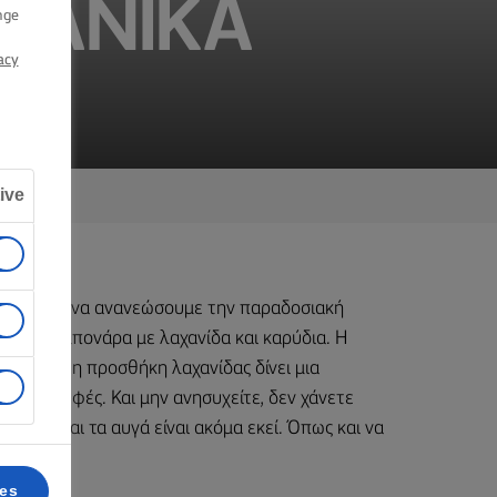
ΧΑΝΙΚΆ
nge
acy
ive
ύμε άνετα να ανανεώσουμε την παραδοσιακή
γική καρμπονάρα με λαχανίδα και καρύδια. Η
υς, αλλά η προσθήκη λαχανίδας δίνει μια
εις και υφές. Και μην ανησυχείτε, δεν χάνετε
αυγά, και τα αυγά είναι ακόμα εκεί. Όπως και να
άρας.
ces