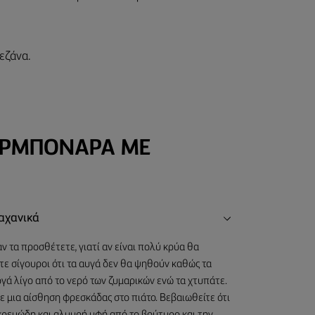
εζάνα.
ΚΑΡΜΠΟΝΑΡΑ ΜΕ
αχανικά
ν τα προσθέτετε, γιατί αν είναι πολύ κρύα θα
τε σίγουροι ότι τα αυγά δεν θα ψηθούν καθώς τα
ργά λίγο από το νερό των ζυμαρικών ενώ τα χτυπάτε.
ε μια αίσθηση φρεσκάδας στο πιάτο. Βεβαιωθείτε ότι