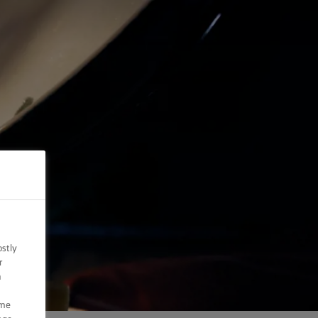
ostly
r
n
ome