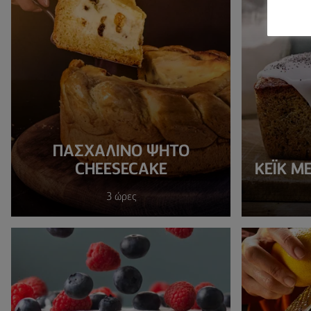
ΠΑΣΧΑΛΙΝΌ ΨΗΤΌ
CHEESECAKE
ΚΈΙΚ Μ
3 ώρες