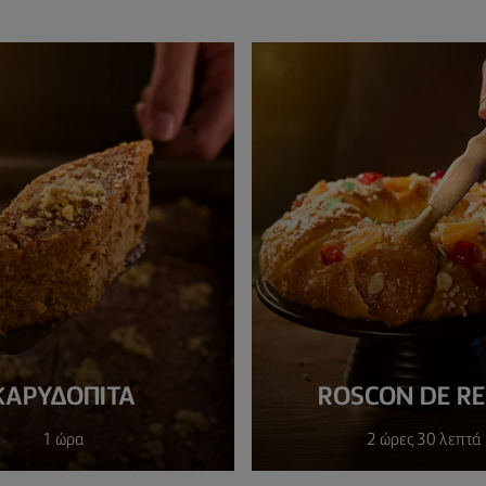
KΑΡΥΔΌΠΙΤΑ
ROSCON DE R
1 ώρα
2 ώρες 30 λεπτά