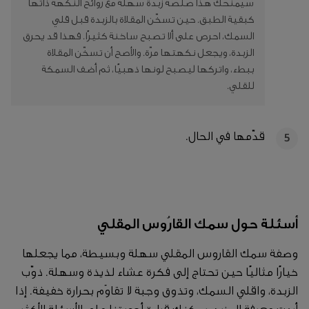
سيمنحك هذا صلصة زبدة سهلة مع روائح النكهة ذاتها
كبقية الطبق. حين تسخّن المقلاة بالزبدة قبل قلي
السمك، احرص على ألا تصبح ساخنة كثيرًا. فهذا قد يحرق
الزبدة، ويجعل نكهتها مرّة. والأصح أن تسخّن المقلاة
ببطء، واتركها ليصبح لونها ذهبيًا، ثم أضف السمكة
للقلي.
قدّمها في الحال.
5
أسئلة حول سمك القارُوس المقلي
وصفة سمك القاروس المقلي سهلة وبسيطة، مما يجعلها
خيارًا مثاليًا حين تحتاج إلى فكرة عشاء لذيذة وسهلة. ذوّب
الزبدة، واقلي السمك، وتذوق وجبة لا تقاوَم بحرارة خفيفة. إذا