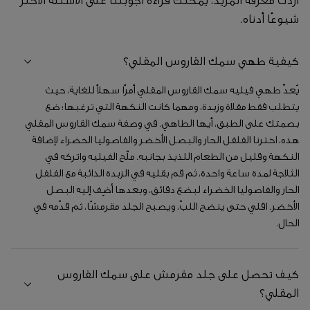
أردت معرفة المزيد، يمكنك قراءة أجوبتنا على الأسئلة الأكثر
شيوعًا أدناه.
كيفية طهي سمك القاروس المقلي؟
يُعدّ طهي فيليه سمك القاروس المقلي أمرًا سهلاً للغاية، حيث
يتطلب فقط مقلاة وزبدة، ومهما كانت النكهة التي ترغبها؛ ضع
بصمتك على الطبق، أيها الطاهي. في وصفة سمك القاروس المقلي
هذه، اخترنا الفلفل الحار والبصل الأخضر والفاصوليا الخضراء لإضافة
النكهة وقليل من الطعام اللذيذ بجانبه. ملّح الفيليه واتركه في
الثلاجة لمدة ساعة واحدة، ثم قم بقليه في الزبدة الذائبة مع الفلفل
الحار والفاصوليا الخضراء لبضع دقائق، وبعدها أضِف إليه البصل
الأخضر. اقلي حتى ينضج اللبّ، ويصبح الجلد مقرمشًا، ثم قدّمه في
الحال.
كيف تحصل على جلد مقرمش على سمك القاروس
المقلي؟