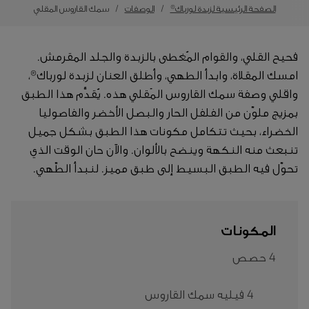
الصفحة الرئيسية لزبدة لورباك®
الوصفات
سمك القاروس المقلي
فحيح القلي، والقوام المُغطى بالزبدة والجلد المقرمش.
امسك المقلاة، وابدأ الطهي، وأطلق العنان لزبدة لورباك®،
واقلي وصفة سمك القاروس المَقلي هذه. يُقدَّم هذا الطبق
بمزيج ملوّن من الفلفل الحار والبصل الأخضر والفاصوليا
الخضراء، بحيث تتكامل مكونات هذا الطبق بشكل جميل
تنبعث منه النكهة وينضح بالألوان. والآن حان الوقت الذي
تحوّل فيه الطبق البسيط إلى طبق مميز. لنبدأ الطّهي.
المكونات
4 حصص
4 فيليه سمك القاروس