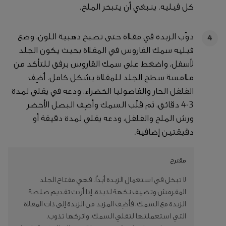
كل فيليه. ينبغي أن يتبخر الملح.
ذوّب الزبدة في مقلاة حتى تصبح ذهبية اللون، وضع
4
فيليه سمك القاروس في المقلاة بحيث يكون الجلد
لأسفل، واضغط على سمك القاروس برفق للتأكد من
ملامسة سطح الجلد للمقلاة بشكل كامل. أضِف
الفلفل الحار والفاصوليا الخضراء، ودعه في يقلي لمدة
3-4 دقائق، ثم قلّب السمك وأضِف البصل الأخضر
ورش الملح والفلفل، ودعه يقلي لمدة دقيقة أو
دقيقتين إضافية.
مقترح
لا تبخل في استعمال الزبدة أبدًا. فهي مفتاح الجلد
المقرمش وتضيف نكهة لذيذة. إذا أردت تقديم صلصة
الزبدة مع السمك، فأضِف المزيد من الزبدة إلى ذات المقلاة
التي استعملتها لتقلي السمك، واتركها تذوب.