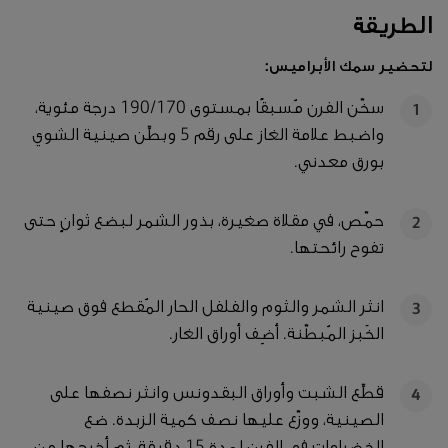
الطريقة
لتحضير سمك الأبراميس:
سخّن الفرن مُسبقًا بمستوى 190/170 درجة مئوية،
1
واضبط علامة الغاز على رقم 5 وبطِّن صينية الشوي
بورق معدني.
حمّص، في مقلاة صغيرة، بذور الشمر لبضع ثوانٍ حتى
2
تفوح رائحتها.
انثر الشمر والثوم والفلفل الحار المُقطع فوق صينية
3
الخَبز المُبطّنة. أضِف أوراق الغار.
قطِّع الشبت وأوراق البقدونس وانثر نصفها على
4
الصينية، ووزّع عليها نصف كمية الزبدة. ضع
الخضراوات في الفرن لمدة 15 دقيقة، ثم أخرجها من