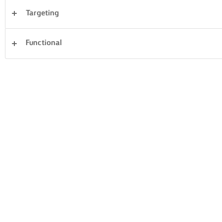
Targeting
Desserts
Avondeten
Taarten en bakken
Functional
Rijst
Groente
Vis en zeevruchten
Gebak
Sandwiches
Alles wissen
Pasta
14 Totaal aantal