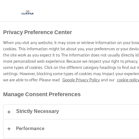
Privacy Preference Center
KOKEN MET LURPAK®
RECEPTEN
When you visit any website, it may store or retrieve information on your bro
cookies. This information might be about you, your preferences or your devi
the site work as you expect it to. The information does not usually directly id
more personalized web experience. Because we respect your right to privacy,
some types of cookies. Click on the different category headings to find out
settings. However, blocking some types of cookies may impact your experienc
we are able to offer. Please read
Google Privacy Policy
and our
cookie polic
Home
Recepten
Manage Consent Preferences
Strictly Necessary
TREK JE SCHORT AAN EN BEKIJK DE
RECEPTEN
Performance