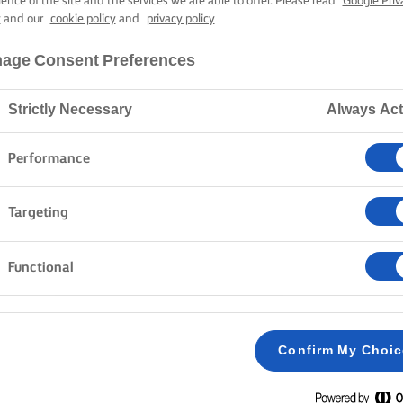
RO ALLA CANN
ience of the site and the services we are able to offer. Please read
Google Priv
y
and our
cookie policy
and
privacy policy
age Consent Preferences
20 min. tempo di cottura
Strictly Necessary
Always Act
Home
Ricette
Pane alla banana
Performance
Targeting
Functional
METODO
Preriscaldare il forno a 180°C/160°C se ventil
1
plumcake.
Confirm My Choi