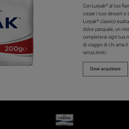
Con Lurpak® al tuo fianc
creare i tuoi dessert e s
Lurpak® classico esalta 
dolce pasquale, un inte
completerai ogni tua m
di viaggio di chi ama 
senza limiti.
Dove acquistare