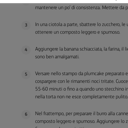
In una ciotola capiente, schiacciare le banane
2
mantenere un po’ di consistenza. Mettere da p
In una ciotola a parte, sbattere lo zucchero, le
3
ottenere un composto leggero e spumoso.
Aggiungere la banana schiacciata, la farina, il l
4
sono ben amalgamati.
Versare nello stampo da plumcake preparato e
5
cospargere con le rimanenti noci tritate. Cuoce
55-60 minuti o fino a quando uno stecchino in
nella torta non ne esce completamente pulito
Nel frattempo, per preparare il burro alla cannel
6
composto leggero e spumoso. Aggiungere lo zucc