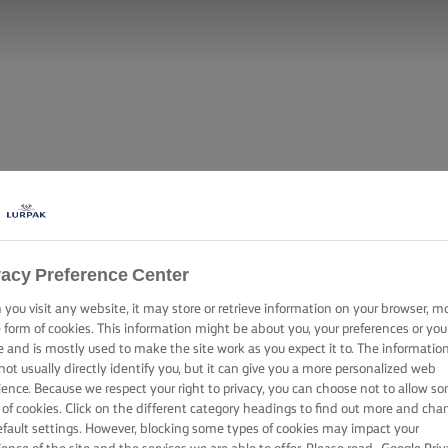
vacy Preference Center
you visit any website, it may store or retrieve information on your browser, m
e form of cookies. This information might be about you, your preferences or you
e and is mostly used to make the site work as you expect it to. The informatio
not usually directly identify you, but it can give you a more personalized web
ANANA E NOCI 
ience. Because we respect your right to privacy, you can choose not to allow s
 of cookies. Click on the different category headings to find out more and cha
efault settings. However, blocking some types of cookies may impact your