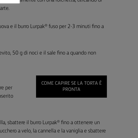
 grossolanamente con una forchetta, cercando di
arte.
 uova e il burro Lurpak® fuso per 2-3 minuti fino a
ievito, 50 g di noci e il sale fino a quando non
COME CAPIRE SE LA TORTA È
re per
PRONTA
serito
.
la, sbattere il ​​burro Lurpak® fino a ottenere un
hero a velo, la cannella e la vaniglia e sbattere