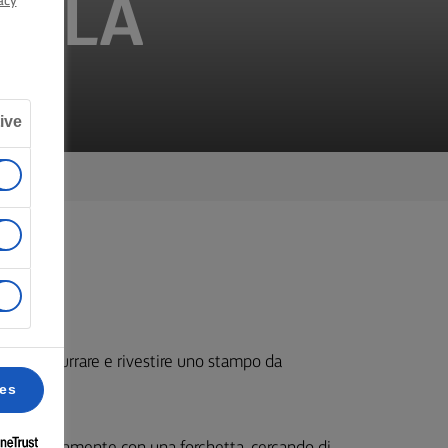
ELLA
acy
ive
ato e imburrare e rivestire uno stampo da
ces