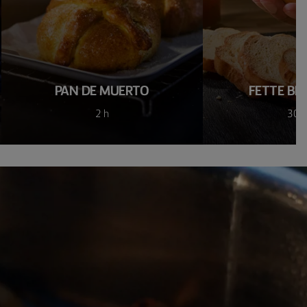
PAN DE MUERTO
FETTE BI
2 h
30 m