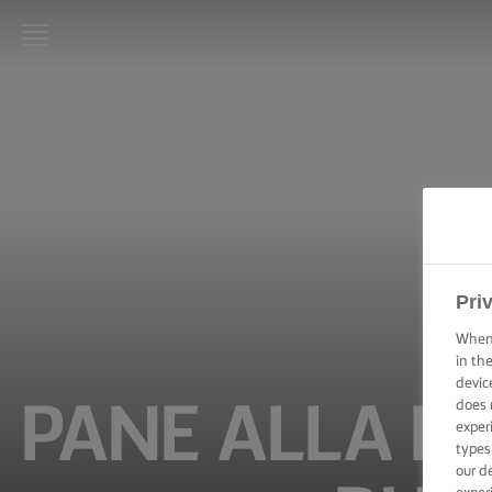
LURPAK®:
INIZIO
RICETTE
ABILITÀ
CULINARIE,
CONSIGLI E
SUGGERIMENTI
Pri
When 
TORTE E DOLCI
in th
–
devic
SUGGERIMENTI
does 
PANE ALLA B
E CONSIGLI
exper
types
TECNICHE DI
our d
SPALMATURA,