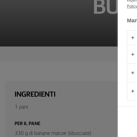
BUR
exper
CONSIGLI E
Polic
TRUCCHI
Man
OCCASIONE
PRODOTTI
CHI
SIAMO
CONTATTACI
INGREDIENTI
1 pani
Italia
PER IL PANE
330 g di banane mature (sbucciate)