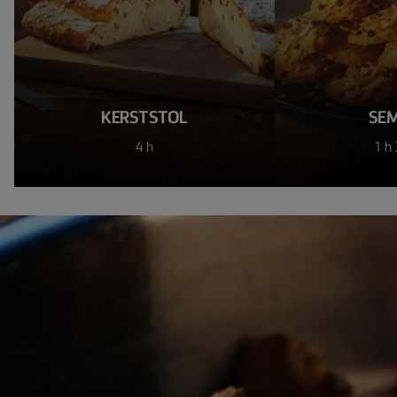
KERSTSTOL
SEM
4 h
1 h 