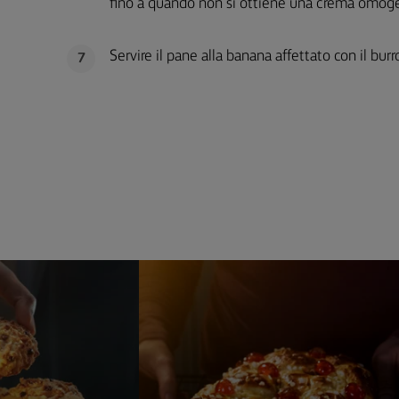
fino a quando non si ottiene una crema omog
Servire il pane alla banana affettato con il bur
7