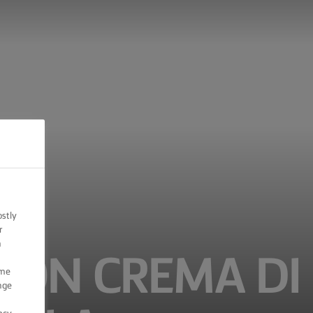
ostly
r
n
CON CREMA DI
ome
nge