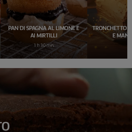
PAN DI SPAGNA AL LIMONE E
TRONCHETTO A
AI MIRTILLI
E MAND
1 h 30 min.
1 
TO