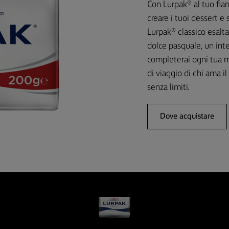
Con Lurpak® al tuo fianc
creare i tuoi dessert e s
Lurpak® classico esalta 
dolce pasquale, un inte
completerai ogni tua m
di viaggio di chi ama 
senza limiti.
Dove acquistare