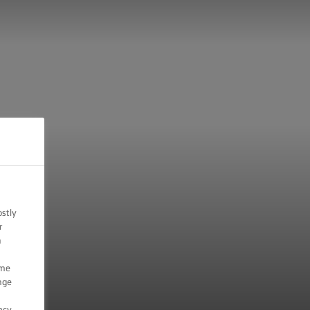
ostly
r
n
ome
nge
acy