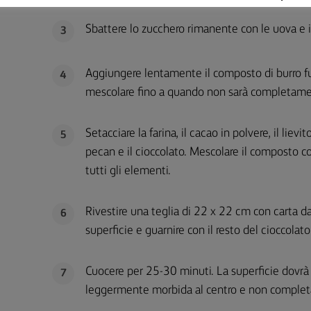
Sbattere lo zucchero rimanente con le uova e il
3
Aggiungere lentamente il composto di burro fus
4
mescolare fino a quando non sarà completa
Setacciare la farina, il cacao in polvere, il lie
5
pecan e il cioccolato. Mescolare il composto 
tutti gli elementi.
Rivestire una teglia di 22 x 22 cm con carta da 
6
superficie e guarnire con il resto del cioccolat
Cuocere per 25-30 minuti. La superficie dovrà e
7
leggermente morbida al centro e non complet