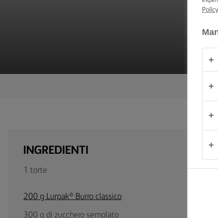
CONSIGLI E
Polic
TRUCCHI
Man
OCCASIONE
PRODOTTI
CHI
SIAMO
CONTATTACI
INGREDIENTI
1 torte
Italia
200 g Lurpak® Burro classico
300 g di zucchero semolato