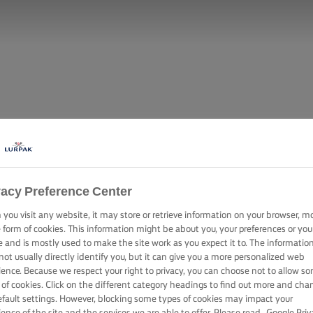
vacy Preference Center
you visit any website, it may store or retrieve information on your browser, m
e form of cookies. This information might be about you, your preferences or you
e and is mostly used to make the site work as you expect it to. The informatio
not usually directly identify you, but it can give you a more personalized web
ience. Because we respect your right to privacy, you can choose not to allow s
 of cookies. Click on the different category headings to find out more and cha
efault settings. However, blocking some types of cookies may impact your
ience of the site and the services we are able to offer. Please read
Google Priv