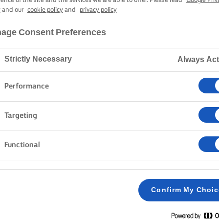
BROWNIES
y
and our
cookie policy
and
privacy policy
age Consent Preferences
45 min. tempo di cottura
Strictly Necessary
Always Act
Performance
Home
Ricette
BROWNIES
Targeting
Functional
METODO
Preriscaldare il forno a 170°C /150°C, se ventil
1
Confirm My Choi
Sciogliere il burro Lurpak® e 100 g di zucchero
2