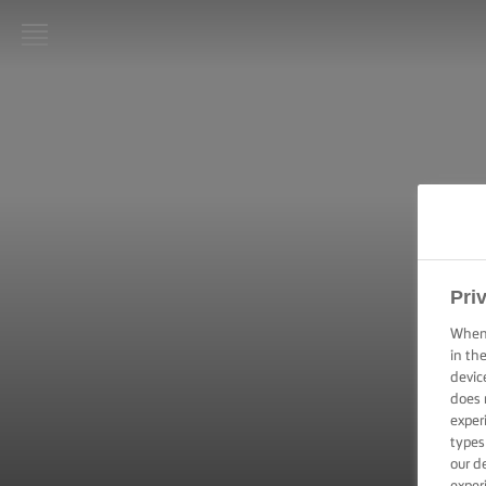
LURPAK®:
INIZIO
RICETTE
ABILITÀ
CULINARIE,
CONSIGLI E
Pri
SUGGERIMENTI
When 
TORTE E DOLCI
in th
–
devic
SUGGERIMENTI
does 
E CONSIGLI
exper
types
TECNICHE DI
our d
SPALMATURA,
exper