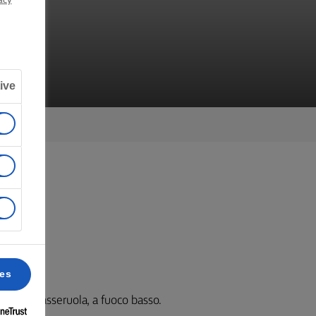
ive
ato.
ces
 in una casseruola, a fuoco basso.