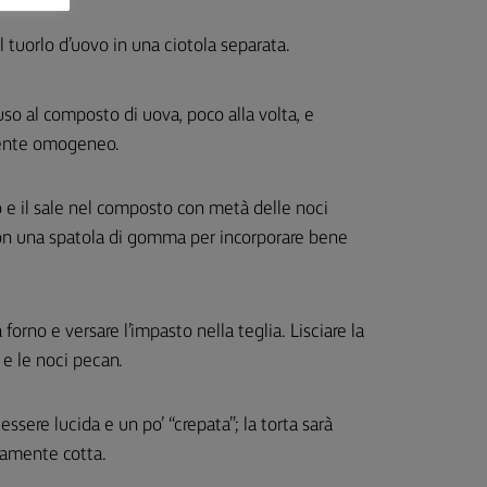
 tuorlo d’uovo in una ciotola separata.
o al composto di uova, poco alla volta, e
mente omogeneo.
vito e il sale nel composto con metà delle noci
con una spatola di gomma per incorporare bene
forno e versare l’impasto nella teglia. Lisciare la
o e le noci pecan.
ssere lucida e un po’ “crepata”; la torta sarà
amente cotta.