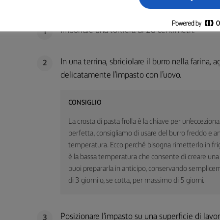
PER LA PASTA FROLLA:
Imburrare una tortiera di 28 centimetri.
1
In una terrina, sbriciolare il burro nella farina,
2
delicatamente l’impasto con l’uovo.
CONSIGLIO
La crosta di pasta frolla è la chiave per un’eccezion
perfetta, consigliamo di usare del burro freddo e 
temperatura. Ecco perché bisogna rimetterlo in fri
è la bassa temperatura che consente di creare una pa
puoi prepararla in anticipo, conservando semplicem
di 3 giorni o, se cotta, per massimo di 5 giorni.
Posizionare l’impasto su una superficie di lavo
3