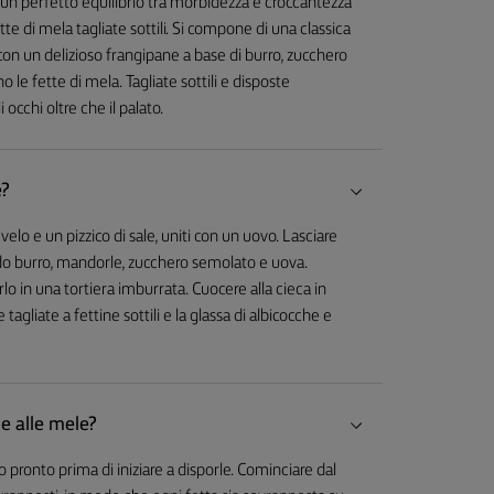
n un perfetto equilibrio tra morbidezza e croccantezza
te di mela tagliate sottili. Si compone di una classica
a con un delizioso frangipane a base di burro, zucchero
 le fette di mela. Tagliate sottili e disposte
occhi oltre che il palato.
e?
 velo e un pizzico di sale, uniti con un uovo. Lasciare
ndo burro, mandorle, zucchero semolato e uova.
rlo in una tortiera imburrata. Cuocere alla cieca in
agliate a fettine sottili e la glassa di albicocche e
e alle mele?
 pronto prima di iniziare a disporle. Cominciare dal