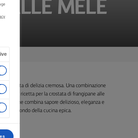
 ALLE MELE
nge
acy
ive
 pennellata di delizia cremosa. Una combinazione
. Questa ricetta per la crostata di frangipane alle
 in casa, che combina sapore delizioso, eleganza e
rare nel mondo della cucina epica.
ces