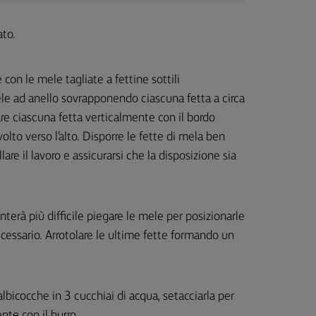
ato.
e con le mele tagliate a fettine sottili
le ad anello sovrapponendo ciascuna fetta a circa
are ciascuna fetta verticalmente con il bordo
ivolto verso l’alto. Disporre le fette di mela ben
re il lavoro e assicurarsi che la disposizione sia
nterà più difficile piegare le mele per posizionarle
necessario. Arrotolare le ultime fette formando un
albicocche in 3 cucchiai di acqua, setacciarla per
te con il burro.