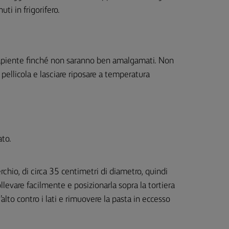
uti in frigorifero.
a capiente finché non saranno ben amalgamati. Non
pellicola e lasciare riposare a temperatura
ato.
chio, di circa 35 centimetri di diametro, quindi
llevare facilmente e posizionarla sopra la tortiera
’alto contro i lati e rimuovere la pasta in eccesso