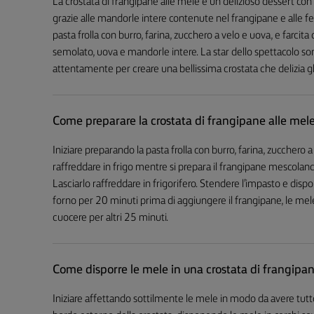
La crostata di frangipane alle mele è un delizioso dessert co
grazie alle mandorle intere contenute nel frangipane e alle fet
pasta frolla con burro, farina, zucchero a velo e uova, e farcit
semolato, uova e mandorle intere. La star dello spettacolo sono
attentamente per creare una bellissima crostata che delizia gli 
Come preparare la crostata di frangipane alle mel
Iniziare preparando la pasta frolla con burro, farina, zucchero a
raffreddare in frigo mentre si prepara il frangipane mescola
Lasciarlo raffreddare in frigorifero. Stendere l’impasto e dispo
forno per 20 minuti prima di aggiungere il frangipane, le mele t
cuocere per altri 25 minuti.
Come disporre le mele in una crostata di frangipan
Iniziare affettando sottilmente le mele in modo da avere tutto