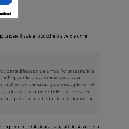
 aggiungere il sale e lo zucchero a velo e unire
ale crostata di frangipane alle mele. Per una pasta frolla
anche l’impasto deve essere conservato a bassa
go a raffreddare. Non saltare questo passaggio, perché
sta frolla deliziosamente friabile. E, se necessario,
ente la pasta non cotta in frigorifero per un massimo
ro leggermente infarinata e appiattirlo. Avvolgerlo