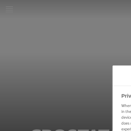
LURPAK®:
INIZIO
RICETTE
ABILITÀ
CULINARIE,
CONSIGLI E
SUGGERIMENTI
TORTE E DOLCI
Pri
–
SUGGERIMENTI
When 
E CONSIGLI
in th
devic
does 
TECNICHE DI
SPALMATURA,
exper