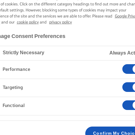
DI FRANGIPANE
 of cookies. Click on the different category headings to find out more and cha
efault settings. However, blocking some types of cookies may impact your
ience of the site and the services we are able to offer. Please read
Google Priv
y
and our
cookie policy
and
privacy policy
2 h 20 min. tempo di cottura
age Consent Preferences
Strictly Necessary
Always Act
Home
Ricette
Crostata di mele
Performance
Un capolavoro creato con semplici fette di mela. Una
Targeting
di mele dolci e tenere e un ricco ripieno alle mandorle
mele ti consentirà di creare un vero capolavoro fatto
Functional
comfort. Quindi, prendi il grembiule e preparati a ent
METODO
Confirm My Choi