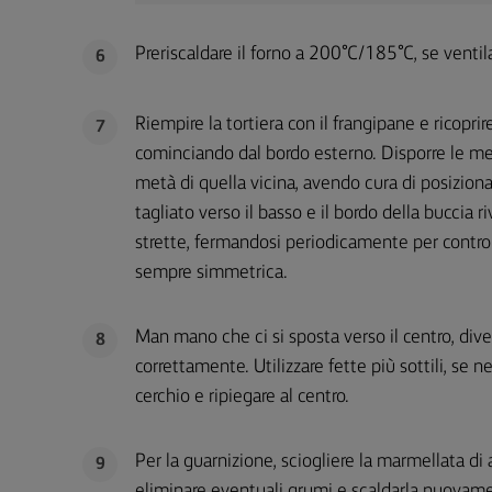
Preriscaldare il forno a 200°C/185°C, se ventil
6
Riempire la tortiera con il frangipane e ricoprir
7
cominciando dal bordo esterno. Disporre le me
metà di quella vicina, avendo cura di posizion
tagliato verso il basso e il bordo della buccia r
strette, fermandosi periodicamente per controlla
sempre simmetrica.
Man mano che ci si sposta verso il centro, dive
8
correttamente. Utilizzare fette più sottili, se 
cerchio e ripiegare al centro.
Per la guarnizione, sciogliere la marmellata di 
9
eliminare eventuali grumi e scaldarla nuovamen