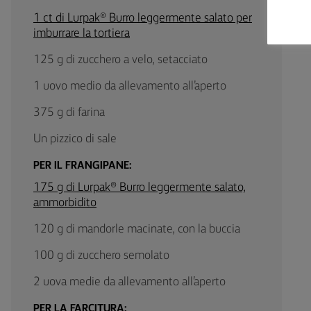
1 ct di Lurpak® Burro leggermente salato per
imburrare la tortiera
125 g di zucchero a velo, setacciato
1 uovo medio da allevamento all’aperto
375 g di farina
Un pizzico di sale
PER IL FRANGIPANE:
175 g di Lurpak® Burro leggermente salato,
ammorbidito
120 g di mandorle macinate, con la buccia
100 g di zucchero semolato
2 uova medie da allevamento all’aperto
PER LA FARCITURA: