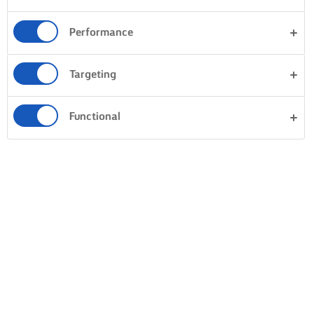
Performance
Targeting
Functional