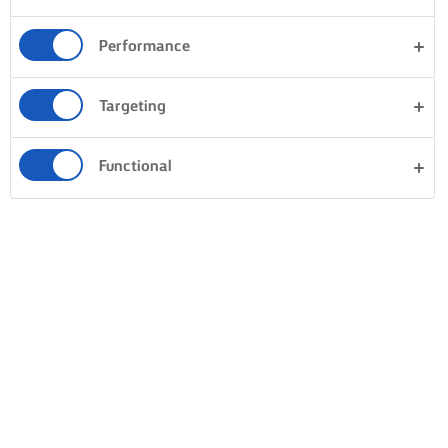
Performance
Targeting
Functional