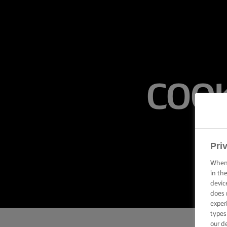
Pri
When 
in th
devic
does 
exper
types
our d