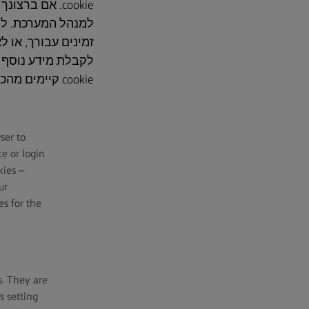
cookie. אם בר
זמינים עבורך, או ל
cookie קיימים מהכונן הקשיח שלך – בקר/י באתר האינטרנט הבא: www.allaboutcookies.org
ser to
e or login
kies –
ur
es for the
s. They are
s setting