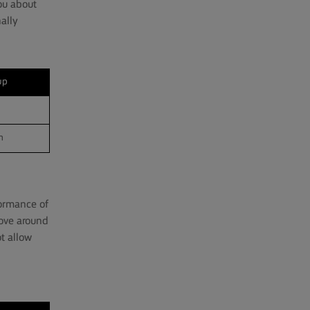
you about
ally
up
Strictly
Necessary
m
formance of
move around
ot allow