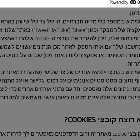
אותך, או את העדפותיך), לבין קובצי 
דפן.
שימוש במספר כלי מדיה חברתיים, הן של צד שלישי והן בהתאמ
לשפר את האינטראקציה של המבקר (כגון "ke", "Share
עושים שימוש בפלטפורמות אלה, ניתן להגדיר את 
חשבון שלך עם אותו הספק. לאחר מכן הנתונים עשויים לשמש 
ומות מסוימות או פונקציונליות באתר (ים) שלהם על בסיס ה
 זה.
אנו עשויים לעשות שימוש בקובצי cookie אחרים של צד שלישי (שהוגד
י לאסוף נתונים סטטיסטיים אנונימיים על דפוסי גלישה או על התנה
פי. נתונים אלה נאספים יחד עם נתוני אורחים אחרים כדי ליצו
יין כי נתונים אלה אינם מזוהים באופן אישי ומשמשים למטרות 
ה קובצי COOKIES?
אינך מחויב לקבל קובצי cookie מאתר זה ורוב הדפדפנים מאפשרים לך ל