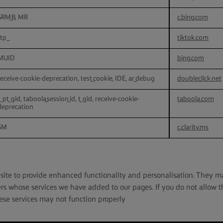
SRM_B, MR
c.bing.com
_ttp
tiktok.com
MUID
bing.com
receive-cookie-deprecation, test_cookie, IDE, ar_debug
doubleclick.net
t_pt_gid, taboola_session_id, t_gid, receive-cookie-
taboola.com
deprecation
SM
c.clarity.ms
ite to provide enhanced functionality and personalisation. They m
ers whose services we have added to our pages. If you do not allow 
ese services may not function properly.