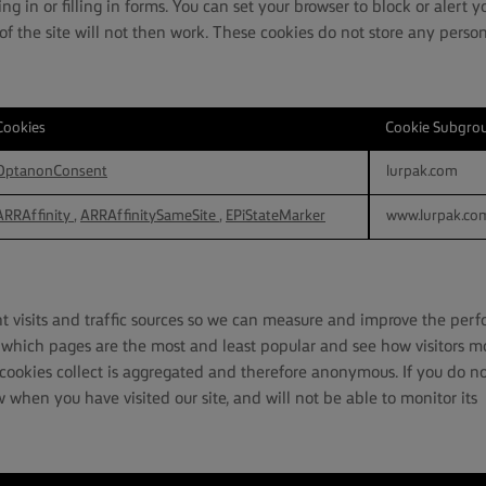
ng in or filling in forms. You can set your browser to block or alert 
of the site will not then work. These cookies do not store any person
Cookies
Cookie Subgro
OptanonConsent
lurpak.com
ARRAffinity
,
ARRAffinitySameSite
,
EPiStateMarker
www.lurpak.co
nt visits and traffic sources so we can measure and improve the per
w which pages are the most and least popular and see how visitors 
e cookies collect is aggregated and therefore anonymous. If you do n
 when you have visited our site, and will not be able to monitor its