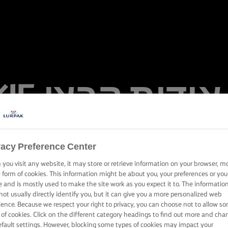
דות קבצי COOKIE
vacy Preference Center
you visit any website, it may store or retrieve information on your browser, m
e form of cookies. This information might be about you, your preferences or you
e and is mostly used to make the site work as you expect it to. The informatio
not usually directly identify you, but it can give you a more personalized web
ience. Because we respect your right to privacy, you can choose not to allow s
 of cookies. Click on the different category headings to find out more and cha
Lurpak®
מידע אודות קבצי COOKIE
efault settings. However, blocking some types of cookies may impact your