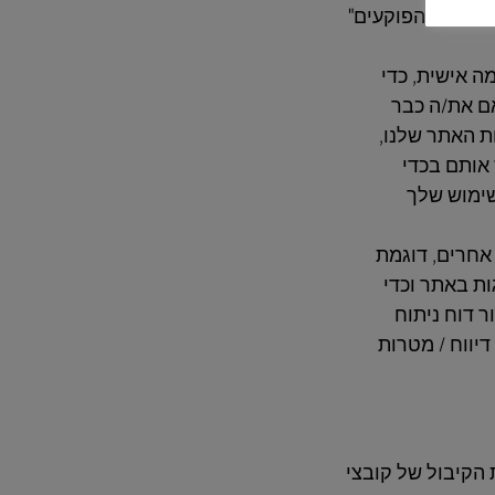
cookie לטווח קצר, או קובצי cookie מבוססי פעילויות "הפוקעים"
ה אישית, כדי
Li" או "Tweet") באתר שלנו. אם את/ה כבר
קובצי ה- cookie שלהם באמצעות האתר שלנו,
אותם בכדי
שימוש שלך
רו מאתרים אחרים, דוגמת
גות באתר וכדי
ר דוח ניתוח
דיווח / מטרות
דחות את הקיבול של קובצי