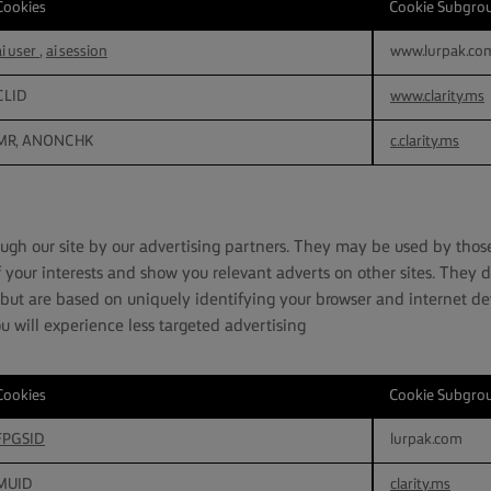
Cookies
Cookie Subgro
P
ai_user
,
ai_session
www.lurpak.co
CLID
www.clarity.ms
MR, ANONCHK
c.clarity.ms
ugh our site by our advertising partners. They may be used by thos
f your interests and show you relevant adverts on other sites. They d
 but are based on uniquely identifying your browser and internet dev
u will experience less targeted advertising.
Cookies
Cookie Subgro
FPGSID
lurpak.com
MUID
clarity.ms