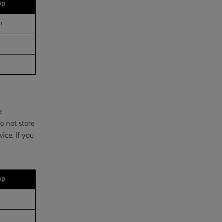
up
erformance
m
e
o not store
ice. If you
up
Targeting