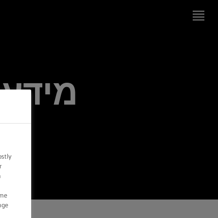
דף הבית
של
LURPAK®‎
מידע או
מתכונים
מיומנויות
בישול,
טיפים
וטריקים
ostly
מיומנויות
r
אפייה,
n
טיפים
וטריקים
ome
nge
מוצרים