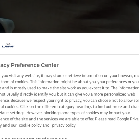
לאוכל טוב מגיע לורפק
פה קונים לורפק
vacy Preference Center
you visit any website, it may store or retrieve information on your browser, m
e form of cookies. This information might be about you, your preferences or you
e and is mostly used to make the site work as you expect it to. The informatio
not usually directly identify you, but it can give you a more personalized web
ience. Because we respect your right to privacy, you can choose not to allow s
 of cookies. Click on the different category headings to find out more and cha
efault settings. However, blocking some types of cookies may impact your
ience of the site and the services we are able to offer. Please read
Google Priva
y
and our
cookie policy
and
privacy policy