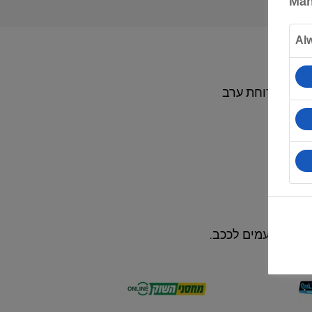
Man
Al
ים או ארוחת ערב
עבע ולטעמים לככב.