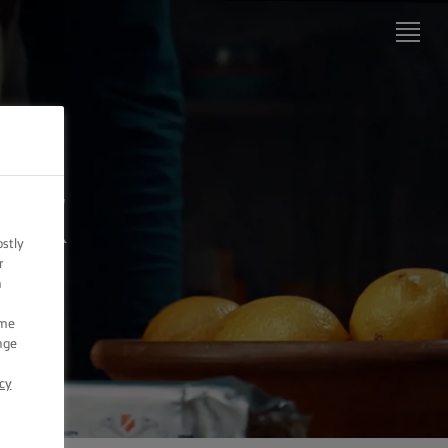
דף הבית
של
LURPAK®‎
מתכונים
אי
מיומנויות
ostly
בישול,
r
טיפים
n
וטריקים
ome
מיומנויות
nge
אפייה,
טיפים
cy
וטריקים
מוצרים