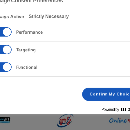
age Consent Preferences
Lurpak®
היכן לרכוש
Strictly Necessary
ways Active
Performance
אשון ביצירת אוכל טוב.מעוגת שוקולד נימוחה, מאפים חמאתי
 לורפק נמצא במרחק חנות אחת בלבד.
Targeting
Functional
כאן ניתן למצוא לורפק
Confirm My Choi
בו אוהבים לקנות. זה הזמן לתת לקמח להתפזר, למחבתות לב