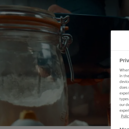
?
Pri
When 
in th
devic
does 
exper
types
our d
exper
Polic