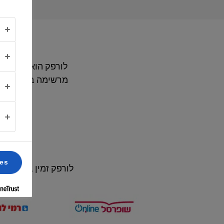
אודותינו
יצירת
קשר
לורפק הוא הצעד הר
מרשימה במיווחד -
Israel
(עברית)
ces
לורפק זמין במקום ש