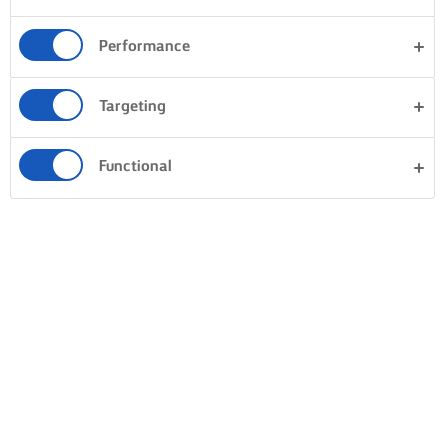
Performance
Targeting
Functional