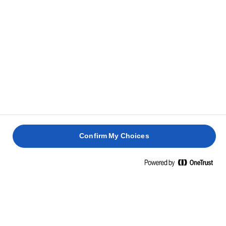
דקות, או עד ששיפוד שננעץ במרכז העוגה יוצא
יבש.
לסירופ הלימון:
העבירו את מיץ הלימון לקערה קטנה וערבבו פנימה
1
סוכר עד להמסה. הניחו הצידה לשימוש מאוחר
יותר.
כאשר העוגה מוכנה, הוציאו אותה מהתנור והניחו
2
Confirm My Choices
את התבניות על רשתות אפייה. השתמשו בשיפוד
כדי לנעוץ חורים בחלק העליון של כל עוגה ושפכו
מעליהן את סירופ הלימון. החורים יאפשרו ספיגה
של סירופ הלימון. הניחו לעוגות להתקרר ולאחר
מכן הוציאו אותן מהתבניות.