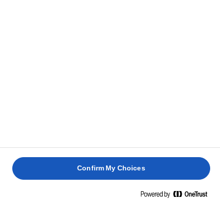
חתכו את החמאה לקוביות.
1
העבירו מים, חמאה וסוכר למחבת בינונית
2
והרתיחו. הסירו מהחום והוסיפו את כל הקמח
למחבת בפעולה אחת. טרפו את התערובת למשך 2
דקות או עד שהיא מתחילה מהתרחק מדפנות
המחבת.
החזירו את המחבת לחום למשך דקה ואפשרו
3
לקמח להתבשל היטב, ערבבו מעת לעת.
הסירו את המחבת מהחום וצננו למשך 5 דקות.
4
Confirm My Choices
הוסיפו ביצים, אחת בכל פעם, תוך טריפת
התערובת היטב לאחר כל הוספה.
הניחו עם כף 12 עיגולים בגודל שווה על מגש אפייה
5