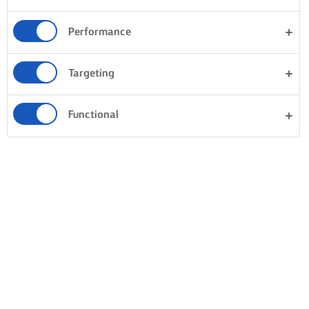
Performance
Targeting
Functional