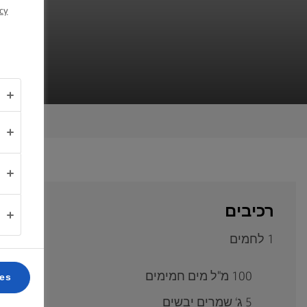
cy
אודותינו
יצירת
קשר
Israel
(עברית)
רכיבים
1 לחמים
100 מ"ל מים חמימים
ces
5 ג‘ שמרים יבשים