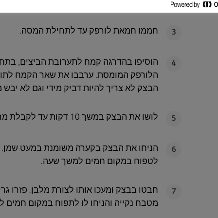
וסמיכה. הוסיפו את תערובת השמרים.
חממו חמאת לורפק‎ עד לתחילת המסה.
3
4
הלורפק‎ המומסת. ערבבו את שאר הקמח ל
הבצק לא צריך להיות דביק מידי וגם לא יבש מי
לושו את הבצק במשך 10 דקות עד לקבלת מרקם רך וגמיש.
5
הניחו את הבצק בקערה משומנת במעט שמן. כ
6
לטפוח במקום חמים למשך שעה.
חבטו בבצק ומעכו אותו לצורת מלבן. פזרו גר
7
מטבח נקייה והניחו לו לתפוח במקום חמים למשך 30 דקות נ