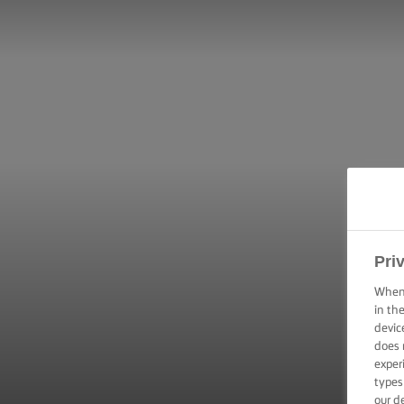
Pri
When 
in th
devic
does 
exper
types
our d