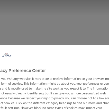
vacy Preference Center
you visit any website, it may store or retrieve information on your browser, m
e form of cookies. This information might be about you, your preferences or you
e and is mostly used to make the site work as you expect it to. The informatio
not usually directly identify you, but it can give you a more personalized web
ience. Because we respect your right to privacy, you can choose not to allow s
 of cookies. Click on the different category headings to find out more and cha
efault settings. However, blocking some types of cookies may impact your