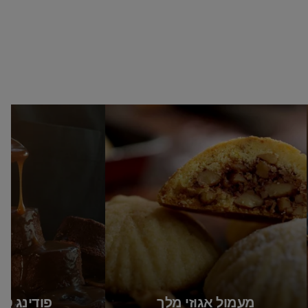
מעמול אגוזי מלך
פודינג טו