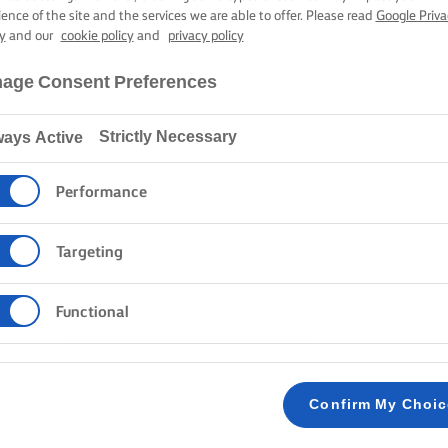
פנטונה
ience of the site and the services we are able to offer. Please read
Google Priva
y
and our
cookie policy
and
privacy policy
age Consent Preferences
2 שעות זמן בישול
Strictly Necessary
ways Active
Lurpak®
מתכונים
פנטונה
Performance
Targeting
שיטה
Functional
ערבבו מים חממים, שמרים וכף 1 סוכר. הניחו לעמוד עד שמתחיל להקציף - כ-15 דקות.
1
Confirm My Choi
בקערה נפרדת, טרפו ביצים, וניל, גרידת לימו
2