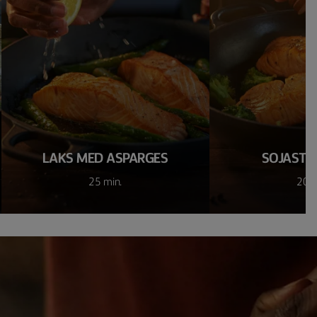
LAKS MED ASPARGES
SOJASTE
25 min.
20 m