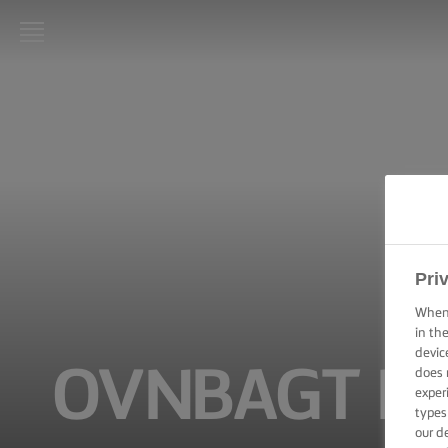
LURPAK®
HJEM
OPSKRIFTER
MADLAVNING:
TEKNIKKER,
TIPS & TRICKS
Pri
BAGNING:
When 
TEKNIKKER,
in th
TIPS &
devic
TRICKS
OVNBAGT HA
does 
exper
ANLEDNINGER
types
our d