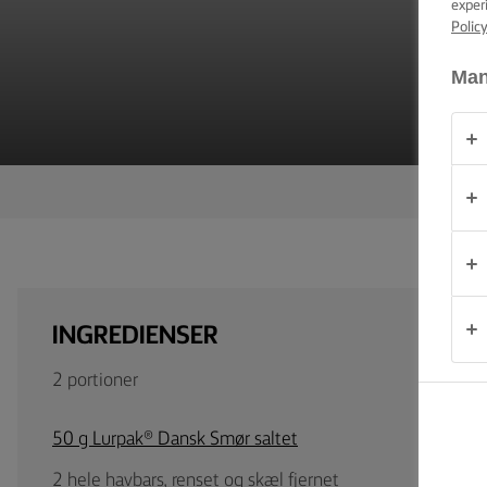
exper
PRODUKTER
Polic
Man
OM
OS
KONTAKT
Danmark
INGREDIENSER
2 portioner
50 g Lurpak® Dansk Smør saltet
2 hele havbars, renset og skæl fjernet