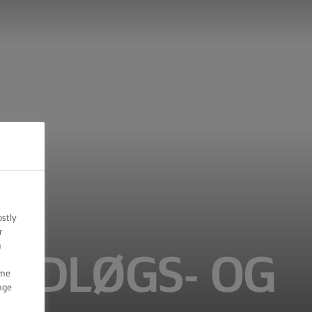
ostly
r
n
VIDLØGS- OG
ome
nge