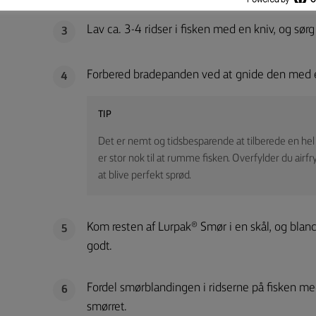
Lav ca. 3-4 ridser i fisken med en kniv, og sørg 
3
Forbered bradepanden ved at gnide den med e
4
TIP
Det er nemt og tidsbesparende at tilberede en hel ha
er stor nok til at rumme fisken. Overfylder du airf
at blive perfekt sprød.
Kom resten af Lurpak® Smør i en skål, og bland c
5
godt.
Fordel smørblandingen i ridserne på fisken me
6
smørret.