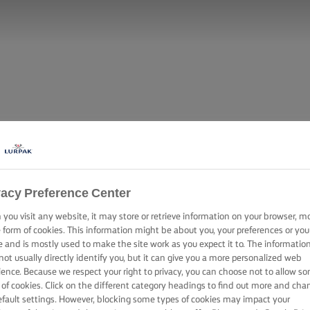
vacy Preference Center
you visit any website, it may store or retrieve information on your browser, m
e form of cookies. This information might be about you, your preferences or you
e and is mostly used to make the site work as you expect it to. The informatio
VBARS MED H
not usually directly identify you, but it can give you a more personalized web
ience. Because we respect your right to privacy, you can choose not to allow s
 of cookies. Click on the different category headings to find out more and cha
efault settings. However, blocking some types of cookies may impact your