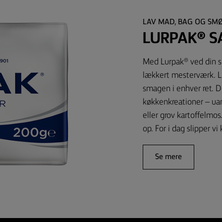
LAV MAD, BAG OG SM
LURPAK® S
Med Lurpak® ved din sid
lækkert mesterværk. L
smagen i enhver ret. De
køkkenkreationer – uan
eller grov kartoffelm
op. For i dag slipper vi 
Se mere