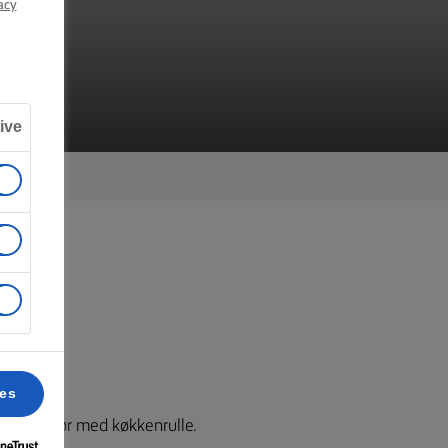
acy
ive
ces
up den tør med køkkenrulle.