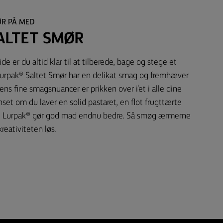
ØR PÅ MED
ALTET SMØR
e er du altid klar til at tilberede, bage og stege et
urpak® Saltet Smør har en delikat smag og fremhæver
ns fine smagsnuancer er prikken over i'et i alle dine
set om du laver en solid pastaret, en flot frugttærte
os. Lurpak® gør god mad endnu bedre. Så smøg ærmerne
kreativiteten løs.