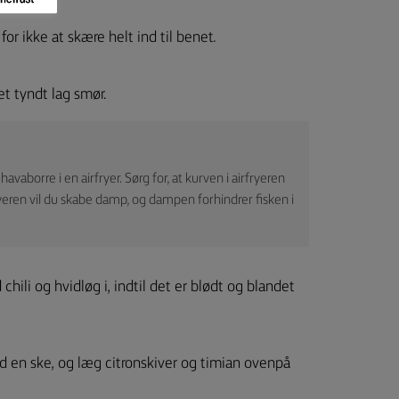
for ikke at skære helt ind til benet.
t tyndt lag smør.
vaborre i en airfryer. Sørg for, at kurven i airfryeren
ryeren vil du skabe damp, og dampen forhindrer fisken i
hili og hvidløg i, indtil det er blødt og blandet
d en ske, og læg citronskiver og timian ovenpå