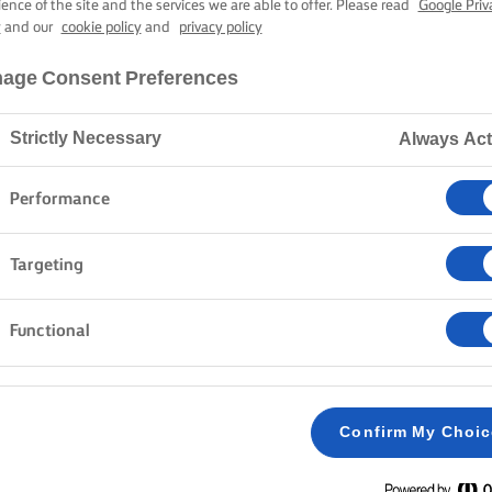
CHILISMØR
ience of the site and the services we are able to offer. Please read
Google Priv
y
and our
cookie policy
and
privacy policy
age Consent Preferences
25 min. tilberedningstid
Strictly Necessary
Always Act
Hjem
Opskrifter
OVNBAGT HAVBARS
Performance
Targeting
Functional
FREMGANGSMÅDE
Forvarm ovnen til 190° C/170° C varmluft.
1
Confirm My Choi
Vask havbarsen indvendigt og udvendigt, og d
2