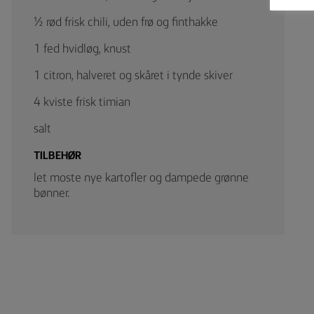
½ rød frisk chili, uden frø og finthakke
1 fed hvidløg, knust
1 citron, halveret og skåret i tynde skiver
4 kviste frisk timian
salt
TILBEHØR
let moste nye kartofler og dampede grønne
bønner.