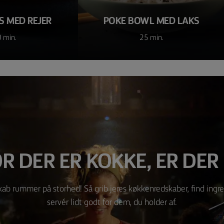
S MED REJER
POKE BOWL MED LAKS
 min.
25 min.
R DER ER KOKKE, ER DER
kab rummer på storhed! Så grib jeres køkkenredskaber, find ingr
servér lidt godt for dem, du holder af.