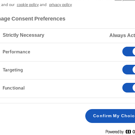
EFRIKASSÉ M
y
and our
cookie policy
and
privacy policy
age Consent Preferences
40 min. tilberedningstid
Strictly Necessary
Always Act
Performance
Hjem
Opskrifter
KYLLINGEFRIKASSÉ
Targeting
Functional
FREMGANGSMÅDE
Fjern skindet på kyllingen, og skær kødet fra b
1
Confirm My Choi
Opvarm en tykbundet gryde, og brun kyllingesty
2