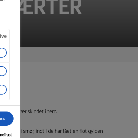
ED ÆRTER
ive
enene. Skær skindet i tern.
ces
kkerne i smør, indtil de har fået en flot gylden