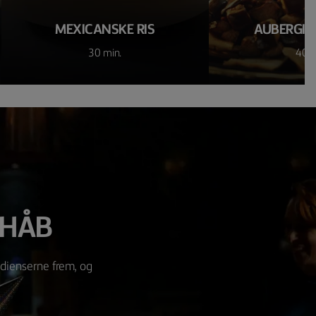
MEXICANSKE RIS
AUBERGIN
30 min.
40 m
 HÅB
edienserne frem, og