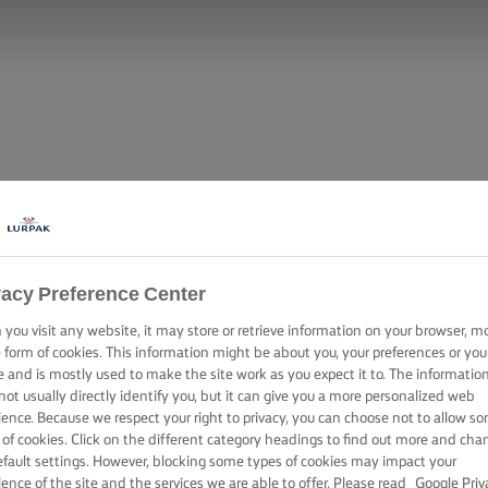
vacy Preference Center
you visit any website, it may store or retrieve information on your browser, m
e form of cookies. This information might be about you, your preferences or you
e and is mostly used to make the site work as you expect it to. The informatio
not usually directly identify you, but it can give you a more personalized web
ience. Because we respect your right to privacy, you can choose not to allow s
 of cookies. Click on the different category headings to find out more and cha
efault settings. However, blocking some types of cookies may impact your
ience of the site and the services we are able to offer. Please read
Google Priv