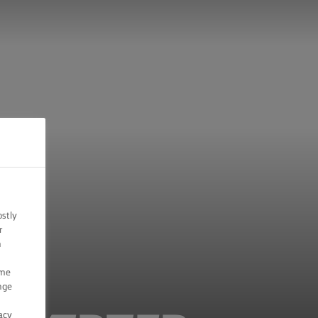
ostly
r
n
ome
nge
acy