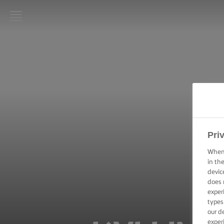
LURPAK®
HJEM
OPSKRIFTER
MADLAVNING:
TEKNIKKER,
TIPS & TRICKS
Pri
When 
BAGNING:
TEKNIKKER,
in th
TIPS &
devic
TRICKS
does 
exper
types
ANLEDNINGER
our d
exper