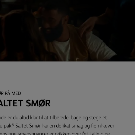
ØR PÅ MED
ALTET SMØR
e er du altid klar til at tilberede, bage og stege et
urpak® Saltet Smør har en delikat smag og fremhæver
ns fine smagsnuancer er prikken over i'et i alle dine