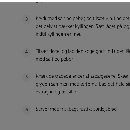
farve.
Krydr med salt og peber, og tilsæt vin. Lad det 
3
det delvist dækker kyllingen. Sæt låget på, og
indtil kyllingen er mør.
Tilsæt fløde, og lad den koge godt ind uden låg
4
med salt og peber.
Knæk de trådede ender af aspargesene. Skær 
5
gryden sammen med ærterne. Lad det hele simr
estragon og persille.
Servér med friskbagt rustikt surdejsbrød.
6