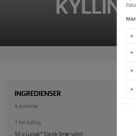
KYLLING
Polic
PRODUKTER
Man
OM
OS
KONTAKT
Danmark
INGREDIENSER
4 portioner
1 hel kylling
50 g Lurpak® Dansk Smør saltet