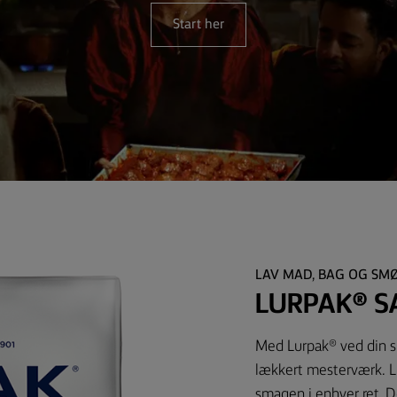
Start her
LAV MAD, BAG OG SM
LURPAK® S
Med Lurpak® ved din sid
lækkert mesterværk. L
smagen i enhver ret. De