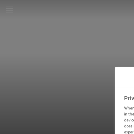
LURPAK®
ΑΡΧΙΚΗ
ΣΥΝΤΑΓΕΣ
ΜΑΓΕΙΡΙΚΕΣ
ΔΕΞΙΟΤΗΤΕΣ,
ΣΥΜΒΟΥΛΕΣ
ΚΑΙ
ΜΥΣΤΙΚΑ
Pri
ΨΗΣΙΜΟ -
ΔΕΞΙΟΤΗΤΕΣ,
When 
ΣΥΜΒΟΥΛΕΣ
in th
ΚΑΙ
devic
ΜΥΣΤΙΚΑ
does 
exper