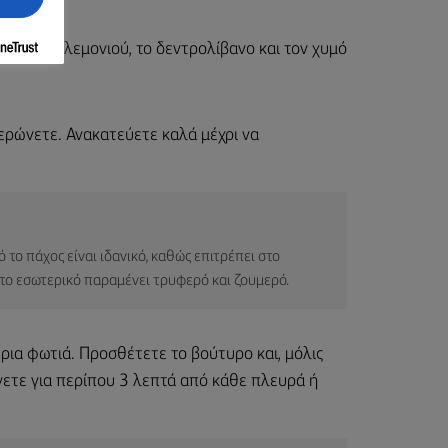
ο ξύσμα λεμονιού, το δεντρολίβανο και τον χυμό
ερώνετε. Ανακατεύετε καλά μέχρι να
 το πάχος είναι ιδανικό, καθώς επιτρέπει στο
 το εσωτερικό παραμένει τρυφερό και ζουμερό.
τρια φωτιά. Προσθέτετε το βούτυρο και, μόλις
ψήνετε για περίπου 3 λεπτά από κάθε πλευρά ή