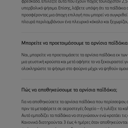
φρεσκάδα. Επιλέξτε αυτά που έχουν πάχος τουλάχιστον 2,5 
υπερβολικό ψήσιμο. Επίσης, λάβετε υπόψη ότι τα παϊδάκια α
προσφέροντας μια άπαχη επιλογή που μπορεί να συγκριθεί μ
πλευρά περιλαμβάνουν ένα πλευρικό κόκαλο και ξεχωρίζουν
Μπορείτε να προετοιμάσουμε τα αρνίσια παϊδάκια
Ναι, μπορείτε να προετοιμάσετε τα αρνίσια παϊδάκια εκ των
μια γευστική κρούστα και μετά αφήστε το να ξεκουραστεί για
ολοκληρώστε το ψήσιμο στο φούρνο μέχρι να ψηθούν ομοι
Πώς να αποθηκεύσουμε τα αρνίσια παϊδάκια;
Για να αποθηκεύσετε τα αρνίσια παϊδάκια που περίσσεψαν
πριν τα μεταφέρετε σε αεροστεγές δοχείο – ή τυλίξτε τα κα
Αυτό εμποδίζει τα παϊδάκια να στεγνώσουν ενώ κρατάει τις
Κανονικά διατηρούνται 3 έως 4 ημέρες όταν αποθηκεύονται 