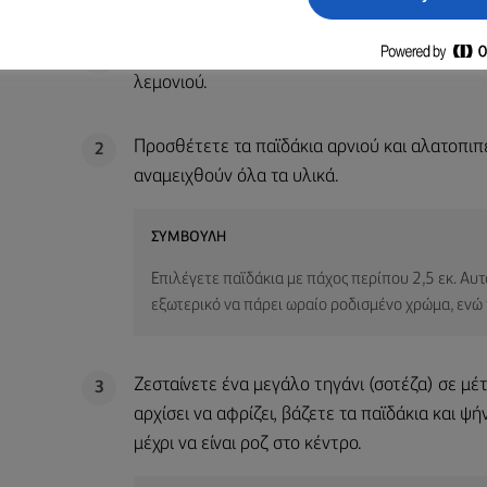
ΜΈΘΟΔΟΣ
Σε ένα μεγάλο μπολ, προσθέτετε το σκόρδο, τ
1
λεμονιού.
Προσθέτετε τα παϊδάκια αρνιού και αλατοπιπ
2
αναμειχθούν όλα τα υλικά.
ΣΥΜΒΟΥΛΉ
Επιλέγετε παϊδάκια με πάχος περίπου 2,5 εκ. Αυτό
εξωτερικό να πάρει ωραίο ροδισμένο χρώμα, ενώ
Ζεσταίνετε ένα μεγάλο τηγάνι (σοτέζα) σε μέ
3
αρχίσει να αφρίζει, βάζετε τα παϊδάκια και 
μέχρι να είναι ροζ στο κέντρο.