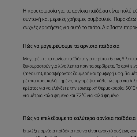
Η προετοιμασία για τα αρνίσια παϊδάκια είναι πολύ
συνταγή και μερικές χρήσιμες συμβουλές. Παρακάτω 
συχνές ερωτήσεις για αυτό το πιάτο. Διαβάστε παρα
Πώς να μαγειρέψουμε τα αρνίσια παϊδάκια
Μαγειρέψτε τα αρνίσια παϊδάκια για περίπου 6 έως 8 λεπτά
ξεκουραστούν για λίγα λεπτά πριν τα σερβίρετε. Το αρνί εί
(medium), προσφέροντας ζουμερή και τρυφερή υφή. Για μέτρ
μέτρια προς καλά ψημένο, μαγειρέψτε κάθε πλευρά για 4 
κρέατος για να ελέγξετε την εσωτερική θερμοκρασία: 50°C γι
για μέτρια καλά ψημένο και 72°C για καλά ψημένο.
Πώς να επιλέξουμε τα καλύτερα αρνίσια παϊδάκια
Επιλέξτε αρνίσια παϊδάκια που να είναι ανοιχτό ροζ έως κό