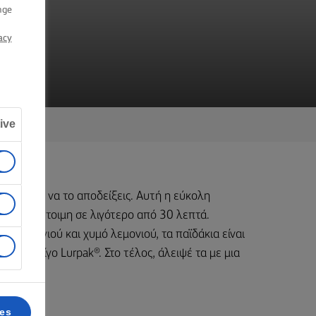
ΟΎ
nge
acy
ive
 πρόκειται να το αποδείξεις. Αυτή η εύκολη
α είναι έτοιμη σε λιγότερο από 30 λεπτά.
α λεμονιού και χυμό λεμονιού, τα παϊδάκια είναι
ι με λίγο Lurpak®. Στο τέλος, άλειψέ τα με μια
αιρετικό.
ces