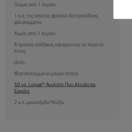
Ξύσμα από 1 λεμόνι
1 κ.σ. της σούπας φρέσκο δεντρολίβανο,
ψιλοκομμένο
Χυμός από 1 λεμόνι
8 αρνίσια παϊδάκια, αφαιρώντας το περιττό
λίπος
αλάτι
Φρεσκοτριμμένο μαύρο πιπέρι
50 γρ. Lurpak® Αναλάτο Που Αλείφεται
Εύκολα
2 κ.σ. μουστάρδα Ντιζόν