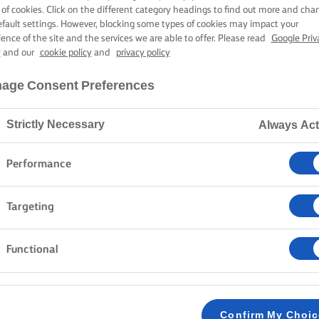
ΑΪΔΆΚΙΑ ΑΡΝΙ
 of cookies. Click on the different category headings to find out more and cha
efault settings. However, blocking some types of cookies may impact your
ience of the site and the services we are able to offer. Please read
Google Priv
y
and our
cookie policy
and
privacy policy
21 λεπτά χρόνος μαγειρέματος
age Consent Preferences
Strictly Necessary
Always Act
Home
Συνταγές
Παϊδάκια αρνιού
Performance
Το αρνί δεν χρειάζεται να πάρει πολύ χρόνο. Και εσύ
Targeting
συνταγή για τρυφερά, ζουμερά, πεντανόστιμα παϊδάκι
Πλούσια καρυκευμένα με σκόρδο, δεντρολίβανο, ξύσμ
Functional
γεμάτα βαθιά, αρωματικά αρώματα – που απογειώνοντα
πινελιά πικάντικης μουστάρδας Ντιζόν. Απλό αλλά εξ
Confirm My Choi