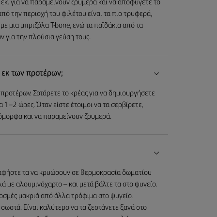
εκ. για να παραμείνουν ζουμερά και να αποφύγετε το
πό την περιοχή του φιλέτου είναι τα πιο τρυφερά,
ε μια μπριζόλα T-bone, ενώ τα παϊδάκια από τα
 για την πλούσια γεύση τους.
 εκ των προτέρων;
 προτέρων. Σοτάρετε το κρέας για να δημιουργήσετε
 1–2 ώρες. Όταν είστε έτοιμοι να τα σερβίρετε,
όμορφα και να παραμείνουν ζουμερά.
, αφήστε τα να κρυώσουν σε θερμοκρασία δωματίου
λά με αλουμινόχαρτο – και μετά βάλτε τα στο ψυγείο.
 οσμές μακριά από άλλα τρόφιμα στο ψυγείο.
σωστά. Είναι καλύτερο να τα ζεστάνετε ξανά στο