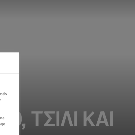
ostly
r
n
, ΤΣΊΛΙ ΚΑΙ
ome
nge