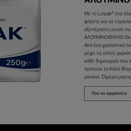
ΑΛΟΥΜΙΝΌ
Με το Lurpak® στο πλε
ψήσετε και να τηγανίσ
αξεπέραστη γεύση το
ΑΛΟΥΜΙΝΟΦΥΛΛΟ δίνει
Από ένα χορταστικό πι
μέχρι τις απλές χωριά
κάθε δημιουργία που ε
αγαπούν το Καλό Φαγη
μανίκια. Σήμερα μαγει
Πού να αγοράσετε