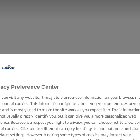
vacy Preference Center
you visit any website, it may store or retrieve information on your browser, m
e form of cookies. This information might be about you, your preferences or you
e and is mostly used to make the site work as you expect it to. The informatio
ΣΟΤΈ ΜΕ ΣΚΌΡΔΟ
not usually directly identify you, but it can give you a more personalized web
ience. Because we respect your right to privacy, you can choose not to allow s
 of cookies. Click on the different category headings to find out more and cha
efault settings. However, blocking some types of cookies may impact your