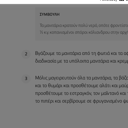
ΣΥΜΒΟΥΛΉ
Τα μανιτάρια κρατούν πολύ νερό, οπότε φροντίστε
½ κ.γ. κοπανισμένοι σπόροι κόλιανδρου στην αρχ
Βγάζουμε τα μανιτάρια από τη φωτιά και τα 
2
διαδικασία με τα υπόλοιπα μανιτάρια και κρεμ
Μόλις μαγειρευτούν όλα τα μανιτάρια, τα βάζο
3
και το θυμάρι και προσθέτουμε αλάτι και μαύρ
προσθέτουμε το εστραγκόν, τον μαϊντανό και 
το πιπέρι και σερβίρουμε σε φρυγανισμένο ψω