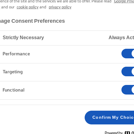
ΜΥΡΩΔΙΚΆ
ience of the site and the services we are able to offer. Please read
Google Priv
y
and our
cookie policy
and
privacy policy
age Consent Preferences
40 λεπτά χρόνος μαγειρέματος
Strictly Necessary
Always Act
Home
Συνταγές
ΜΑΝΙΤΑΡΙΑ ΣΟΤΕ
Performance
Targeting
Functional
ΜΈΘΟΔΟΣ
Σε ένα μεγάλο τηγάνι, ζεσταίνουμε το μισό β
1
και το μισό κρεμμύδι. Ανακατεύουμε συνεχώς 
Confirm My Choi
να βγάζουν υγρά, δυναμώνουμε τη φωτιά και 
τα μανιτάρια να χρυσίσουν.