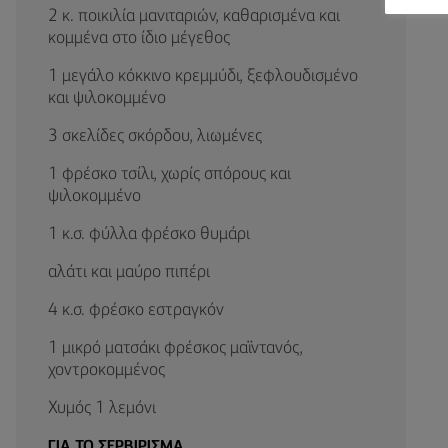
2 κ. ποικιλία μανιταριών, καθαρισμένα και
κομμένα στο ίδιο μέγεθος
1 μεγάλο κόκκινο κρεμμύδι, ξεφλουδισμένο
και ψιλοκομμένο
3 σκελίδες σκόρδου, λιωμένες
1 φρέσκο τσίλι, χωρίς σπόρους και
ψιλοκομμένο
1 κ.σ. φύλλα φρέσκο θυμάρι
αλάτι και μαύρο πιπέρι
4 κ.σ. φρέσκο εστραγκόν
1 μικρό ματσάκι φρέσκος μαϊντανός,
χοντροκομμένος
Χυμός 1 λεμόνι
ΓΙΑ ΤΟ ΣΕΡΒΙΡΙΣΜΑ