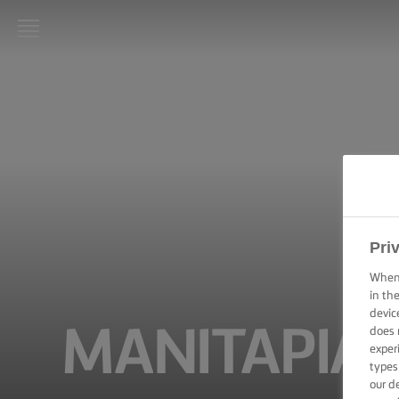
LURPAK®
ΑΡΧΙΚΗ
ΣΥΝΤΑΓΕΣ
ΜΑΓΕΙΡΙΚΕΣ
ΔΕΞΙΟΤΗΤΕΣ,
ΣΥΜΒΟΥΛΕΣ
ΚΑΙ
Pri
ΜΥΣΤΙΚΑ
When 
in th
ΨΗΣΙΜΟ -
devic
ΔΕΞΙΟΤΗΤΕΣ,
ΜΑΝΙΤΆΡΙΑ 
does 
ΣΥΜΒΟΥΛΕΣ
ΚΑΙ
exper
ΜΥΣΤΙΚΑ
types
our d