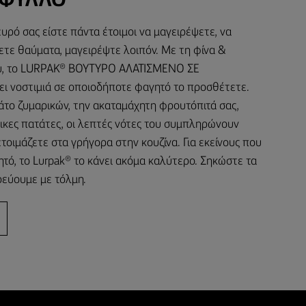
ΦΥΛΛΟ
υρό σας είστε πάντα έτοιμοι να μαγειρέψετε, να
ετε θαύματα, μαγειρέψτε λοιπόν. Με τη φίνα &
υ, το LURPAK® ΒΟΥΤΥΡΟ ΑΛΑΤΙΣΜΕΝΟ ΣΕ
 νοστιμιά σε οποιοδήποτε φαγητό το προσθέτετε.
άτο ζυμαρικών, την ακαταμάχητη φρουτόπιτά σας,
τικες πατάτες, οι λεπτές νότες του συμπληρώνουν
τοιμάζετε στα γρήγορα στην κουζίνα. Για εκείνους που
τό, το Lurpak® το κάνει ακόμα καλύτερο. Σηκώστε τα
ρεύουμε με τόλμη.