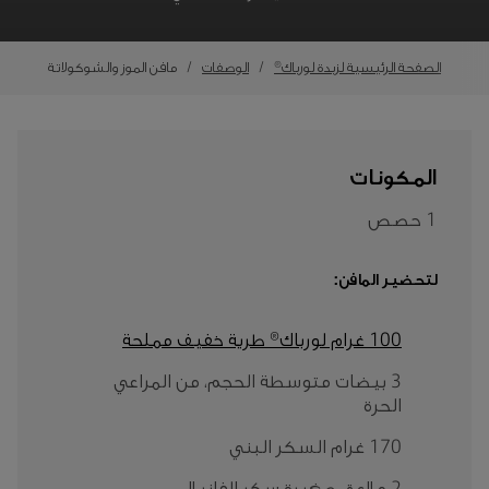
الصفحة الرئيسية لزبدة لورباك®
الوصفات
مافن الموز والشوكولاتة
المكونات
1 حصص
لتحضير المافن:
100 غرام لورباك® طرية خفيف مملحة
3 بيضات متوسطة الحجم، من المراعي
الحرة
170 غرام السكر البني