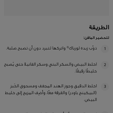
الطريقة
لتحضير المافن:
ذوّب زبدة لورباك® واتركها لتبرد دون أن تصبح صلبة.
1
اخلط البيض والسكر البني وسكر الفانيلا حتى يُصبح
2
خليطًا رقيقًا.
اخلط الدقيق وجوز الهند المجفف ومسحوق الخَبز
3
(البيكينج باودر) والقرفة معًا، وأضِف المزيج إلى خليط
البيض.