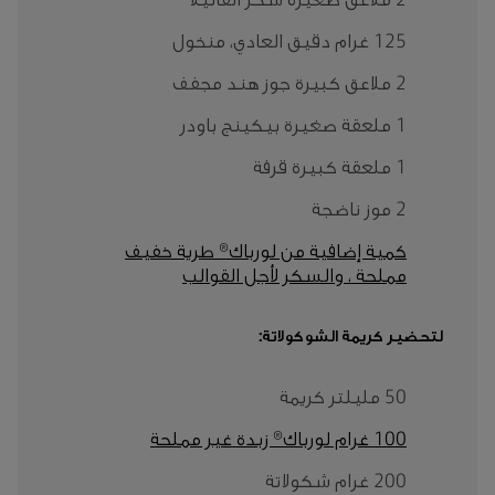
2 ملاعق صغيرة سكر الفانيلا
125 غرام دقيق العادي، منخول
2 ملاعق كبيرة جوز هند مجفف
1 ملعقة صغيرة بيكينج باودر
1 ملعقة كبيرة قرفة
2 موز ناضجة
كمية إضافية من لورباك® طرية خفيف
مملحة ، والسكر لأجل القوالب
لتحضير كريمة الشوكولاتة:
50 مليلتر كريمة
100 غرام لورباك® زبدة غير مملحة
200 غرام شكولاتة