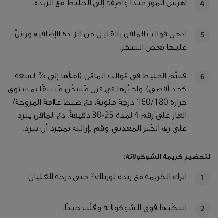
اهرس الموز جيدًا وأضِفه إلى الخليط مع الزبدة.
4
ادهن قوالب المافن بالقليل من الزبدة الإضافية ورشَّ
5
عليها بعض السكر.
قسِّم الخليط في قوالب المافن (املأها إلى ⅔ السعة
6
كحد أقصى)، واخبْزها في فرن مُسخّن مُسبقًا بمستوى
حرارة 160/180 درجة مئوية، مع ضبط علامة المروحة/
الغاز على رقم 4 لمدة 25-30 دقيقةً. دع المافن يبرد
على رف الخَبز المعدني، وقم بإزالته بمجرد أن يبرد.
لتحضير كريمة الشوكولاتة:
اترك الكريمة مع زبدة لورباك® حتى درجة الغليان.
1
اسكُبها فوق الشوكولاتة وقلّب جيدًا.
2