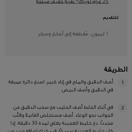
25 غرام لورباك® طرية خفيف مملحة
للتقديم
1 ليمون ، مُقطعة إلى أصابع وسكر
الطريقة
أضف الدقيق والملح في إناء كبير. اصنع دائرة عميقة
1
في الدقيق وأضف البيض.
في أثناء الخلط أضف الحليب مع سحب الدقيق من
2
الجوانب نحو الوعاء. أضف مستخلص الفانيلا وقلّب
مجددًا. دع خليط العجينة يغلي لمدة 30 دقيقة. إذا
كان خليط العجينة سميكًا، فيمكنك إضافة مزيد من