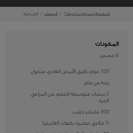
الصفحة الرئيسية لزبدة لورباك®
الوصفات
البان كيك
المكونات
6 حصص
100 غرام دقيق الأبيض العادي، منخول
رشة من ملح
2 بيضات متوسطة الحجم، من المراعي
الحرة
300 مليلتر حليب
½ ملاعق صغيرة نكهات الفانيليا