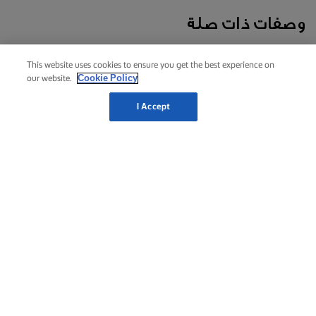
وصفات ذات صلة
بافلوفا
باوند
عيد
كيك
بسكوي
This website uses cookies to ensure you get the best experience on
الفِصح
البرتقال
كيك
يوناني
Cookie Policy
our website.
البُندق
بالزبدة
2 ساعات
1 ساعة 40
I Accept
30 دقيقة
دقيقة
1 ساعة
30 دقيقة