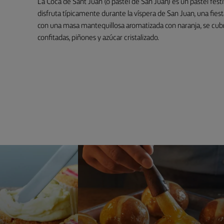
La Coca de Sant Juan (o pastel de San Juan) es un pastel fest
disfruta típicamente durante la víspera de San Juan, una fies
con una masa mantequillosa aromatizada con naranja, se cub
confitadas, piñones y azúcar cristalizado.