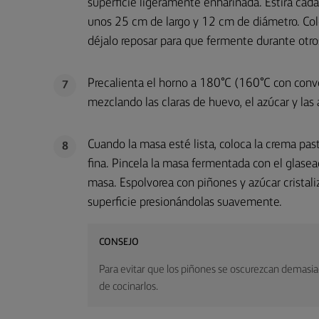
superficie ligeramente enharinada. Estira cad
unos 25 cm de largo y 12 cm de diámetro. Col
déjalo reposar para que fermente durante otr
Precalienta el horno a 180°C (160°C con conve
7
mezclando las claras de huevo, el azúcar y las
Cuando la masa esté lista, coloca la crema pa
8
fina. Pincela la masa fermentada con el glasea
masa. Espolvorea con piñones y azúcar cristali
superficie presionándolas suavemente.
CONSEJO
Para evitar que los piñones se oscurezcan demasi
de cocinarlos.