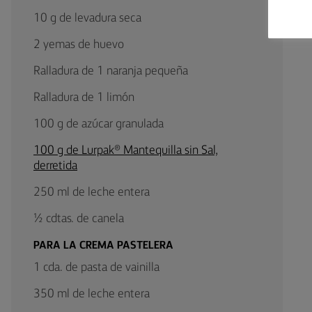
10 g de levadura seca
2 yemas de huevo
Ralladura de 1 naranja pequeña
Ralladura de 1 limón
100 g de azúcar granulada
100 g de Lurpak® Mantequilla sin Sal,
derretida
250 ml de leche entera
½ cdtas. de canela
PARA LA CREMA PASTELERA
1 cda. de pasta de vainilla
350 ml de leche entera