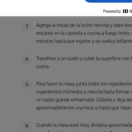
En un tazón mediano, agrega el azúcar, los hu
2
cremoso.
Agrega la mitad de la leche hervida y bate bie
3
restante en la cacerola y cocina a fuego len
minutos hasta que espese y se vuelva brillante
Transfiere a un tazón y cubre la superficie con
4
costra.
Para hacer la masa, junta todos los ingredient
5
ingredientes húmedos y mezcla hasta formar 
un tazón grande enharinado. Cúbrela y deja re
aproximadamente una hora, o hasta que haya 
Cuando la masa esté lista, divídela aproximad
6