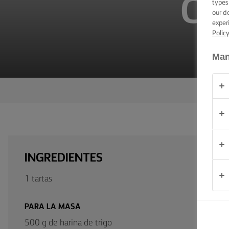
CO
types
TRUCOS PARA
our d
UNTAR
exper
Polic
OCASIÓN
Man
PRODUCTOS
ACERCA DE
NOSOTROS
CONTACTO
INGREDIENTES
México
1 tartas
PARA LA MASA
500 g de harina de trigo