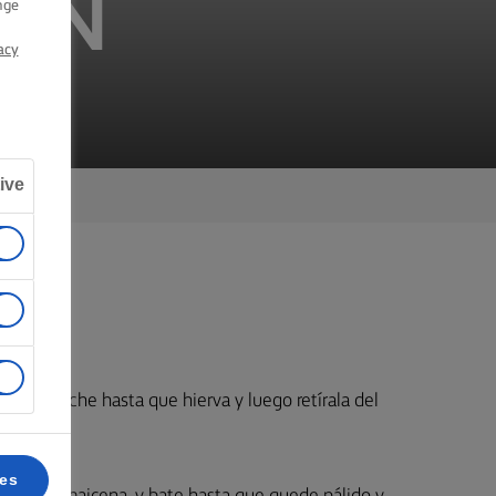
UAN
nge
acy
ive
nte la leche hasta que hierva y luego retírala del
ces