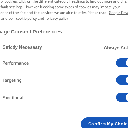
CA DE SANT J
 of cookies. Click on the different category headings to find out more and cha
efault settings. However, blocking some types of cookies may impact your
ience of the site and the services we are able to offer. Please read
Google Priv
y
and our
cookie policy
and
privacy policy
45 min tiempo de preparación
2 horas 30 min tiempo de cocción
age Consent Preferences
Strictly Necessary
Always Act
Inicio
Recetas
Coca de Sant Juan
Performance
Targeting
MÉTODO
Functional
Para hacer la crema pastelera, calienta lentame
1
fuego.
Confirm My Choi