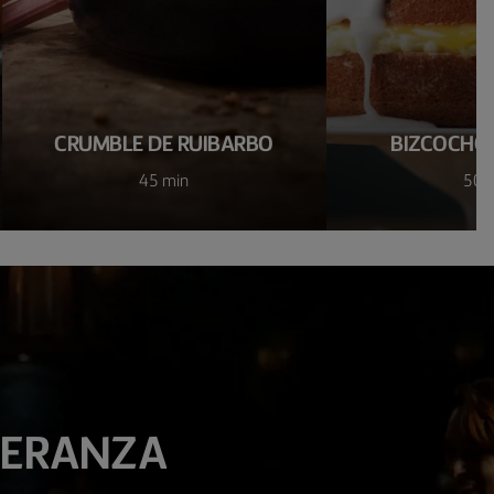
CRUMBLE DE RUIBARBO
BIZCOCHO 
45 min
50 
PERANZA