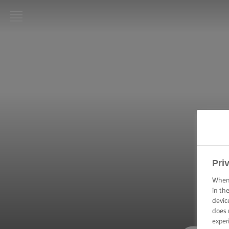
LURPAK®:
INICIO
RECETAS
HABILIDADES,
TRUCOS Y
CONSEJOS DE
COCINA
Pri
HABILIDADES,
TRUCOS Y
When 
CONSEJOS DE
HORNEADO
in th
devic
does 
HABILIDADES,
exper
CONSEJOS Y